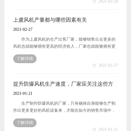
2021-02-28
强了。产品的市场竞争力越强，自然也就能够拥有更多被
加愿意选择上虞风机设备。那么，这一品牌的风机设备为
销售出去的机会了。因此作为该风机设备的出售厂家，想
何能够在如今的销售市场中拥有比较好的销量呢?下面本文
要提升设备的销量，在做好质量保障工作之外，还需要做
就来简单地介绍一下。 上虞风机设备能够在如今的风
上虞风机产量都与哪些因素有关
好的便是设备的出售价格制定工作了。
机市场中拥有更好的销量，首先便是因为该类型的风机设
2021-02-27
备拥有的使用范围也是更加广阔的。产品设备的使用范围
越大，也就表示该风机设备能够拥有更多可以被购买的机
作为上虞风机的生产出售厂家，能够销售出去更多的
会。所以，这一品牌的风机设备的销量也就会比较不错
风机也就能够拥有更高的经济收入，厂家也就能够拥有更
了。 上虞风机设备的销量会更好，除了因为设备自身
好的发展了。而厂家能够销售出去更多的风机设备，是需
了解详情
的使用范围更大之外，还有便是因为这一品牌的风机设备
要自身先拥有数量足够的风机设备的。那么，风机设备的
2021-02-27
在质量和性能方面确实拥有良好的表现。用户愿意购买产
产量又是与哪些因素有关的呢?下面本文就来简单地介绍一
品，与产品自身拥有更好的质量性能是有很大关系的。设
下。 上虞风机的产量首先便是与厂家自身所拥有的原
备的质量性能好了之后，也就能够将自身的销量提升起来
材料数量有关系的。厂家拥有的原材料在质量有保障的前
提升防爆风机生产速度，厂家应关注这些方
了。 以上便是上虞风机设备能够拥有更好销量的原因
提下，还能够保障数量足够。那么厂家的生产制作工作也
面
2021-01-21
介绍了。
就能够快速高效地进行了。这样一来，风机设备的产量也
就能够被提升起来了。 上虞风机产量除了与厂家拥有
生产制作防爆风机的厂家，只有确保自身能够生产制
的原材料数量高低有关之外，还有便是与工厂所掌握的生
作出更多更好的风机设备来，才能在如今的销售市场中，
产技术的专业性有关系的。厂家自身所掌握的生产技术越
占据有利的地位，才能在销售风机时拥有更多的优质产品
了解详情
专业越先进，那么厂家也就能够在进行设备的生产制作工
来销售，为客户提供数量足够的产品。而想要拥有更多更
2021-01-21
作时，拥有比较高的工作效率，能够生产制作出更多的风