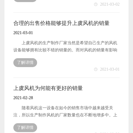
2021-03-02
要自身能够销售出去更多的风机设备，也就需要厂家做好
风机的市场影响力提升工作了。下面本文就来简单地介绍
一下，如何才能提升上虞风机的市场影响力。 上虞风
合理的出售价格能够提升上虞风机的销量
机的市场影响力想要有所提升，首先便是需要风机厂家做
2021-03-01
好自身的生产技术提升工作，确保厂家生产制作出来的风
机设备是拥有良好的质量的。只有产品设备自身的质量性
上虞风机的生产制作厂家当然是希望自己生产的风机
能过关，能够满足市场需求之后，才能在销售市场中提升
设备能够拥有比较不错的销量的。而对风机的销量有影响
自己的市场影响力。 上虞风机的市场影响力想要被提
的因素也是很多的，风机设备的生产出售厂家想要提升产
了解详情
升起来，除了需要厂家做好产品设备的质量性能保障工作
品的销量，自然也就需要对这些影响因素有了解的。在众
2021-03-01
之外，还有便是需要厂家做好风机设备的知名度提升工作
多能够影响产品销量的因素中，产品自身的出售价格是否
了。产品设备的知名度能够拥有更好的提升，那么也就能
合理也是比较重要的因素。合理的出售价格能够有效地提
够在销售市场中拥有更好的销量，拥有更强的市场影响力
升上虞风机的销量。 上虞风机设备的出售价格是合理
上虞风机为何能有更好的销量
了。 以上便是厂家想要提升上虞风机设备的市场影响
的，那么风机设备在销售市场中也就能够被更多的用户认
2021-02-28
力，需要做好的相关措施了。
可。用户在购买产品的时候，除了对产品的质量性能进行
关注之外，还会格外关注的自然是设备的出售价格了。合
随着风机这一设备在如今的销售市场中越来越受关
理的出售价格能够让用户对产品有比较不错的映象，也就
注，所以生产制作风机的厂家数量也在不断地增多中。上
能够提升风机设备被用户购买的机会了。 上虞风机的
虞风机这一风机设备在如今的销售市场中拥有的销量还是
了解详情
出售价格越合理，那么在同行竞争中的竞争力也就能够更
比较不错的，很多用户在进行具体的选择工作时，都会更