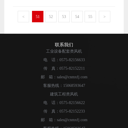
好的风机设备，就需要厂家做好自身的生产速度提升工作
机设备来了。 上虞风机的产量当然还与生产厂家自身
了。那么，厂家需要怎么做才能将自身的生产速度提升起
的生产规模大小有关系了。生产规模越大，那么工厂中来
来呢?下面本文就来简单地介绍一下。 防爆风机的生
<
51
52
53
54
55
>
进行生产加工工作的员工也就能够越多了，风机的产量自
产速度想要被厂家提升起来，首先便是需要厂家先做好自
然也就能够得到提升了。
身的生产技术提升工作了。厂家自身所掌握的生产技术越
专业和先进，才能更好地进行风机设备的生产加工工作，
才能将风机的产量和质量都提升起来。 防爆风机的生
联系我们
产速度想要被厂家提升起来，除了需要厂家做好生产技术
工业设备配套类风机
的提升工作之外，还有便是需要厂家做好生产加工设备的
电 话：0575-82156633
更换工作了。厂家掌握的新技术想要有所发挥，自然是需
传 真：0575-82152211
要有相应的机械设备来支撑的。所以，厂家需要做好自身
的生产设备的更换工作。 以上便是厂家想要做好防爆
邮 箱：sales@cnmxfj.com
风机的生产速度提升工作，需要做好的相关工作内容了。
客服热线：15068593647
建筑工程类风机
电 话：0575-82156622
传 真：0575-82152233
邮 箱：sales@cnmxfj.com