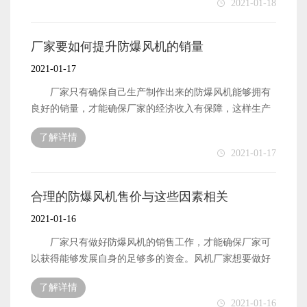
2021-01-18
做好自身的生产技术提升工作了。厂家自身所掌握的生产
的销售工作，就需要对这些因素有了解，并需要做好相关
技术越专业和先进，原材料的良好性能才能被保留下来，
的工作。比如，让防爆风机设备拥有较高的知名度。
确保生产制作出来的风机是拥有良好性能的。 以上便
对于防爆风机的生产出售厂家来说，自己生产的风机能够
厂家要如何提升防爆风机的销量
是防爆风机的生产厂家想要做好风机设备的性能保障工
拥有较高的知名度，也就意味着风机设备能够被更多的“目
2021-01-17
作，需要做好的相关工作内容了。
标客户”认识了解。客户在进行具体的选择工作时，都是会
更加倾向于选择自己有了解的产品的，所以厂家能够将风
厂家只有确保自己生产制作出来的防爆风机能够拥有
机设备的知名度提升起来，也就能够将产品的销量提升起
良好的销量，才能确保厂家的经济收入有保障，这样生产
来了。 防爆风机的知名度比较高，除了能够让更多
风机的厂家也就能够拥有比较好的发展了。稳定的经济收
了解详情
的“目标客户”对风机设备有了解之外，还有便是风机设备
入是生产厂家提升发展速度的关键因素。所以，生产制作
2021-01-17
的市场口碑也可以被提升起来。风机设备的市场口碑好了
风机设备的厂家也就会比较关注如何才能提升风机的销量
之后，很多需要购买风机设备的客户也就会更加愿意选择
了。那么，厂家需要怎么做，才能将防爆风机的销量提升
厂家生产的风机了，也就能够将风机设备的销量提升起来
起来呢?下面本文就来简单地介绍一下。 厂家想要自
合理的防爆风机售价与这些因素相关
了。 以上便是拥有较高知名度对防爆风机能够拥有更
己能够销售出去更多的防爆风机，首先还是需要厂家做好
2021-01-16
好销量，能够更好进行销售工作的原因介绍了。
设备自身的质量保障工作的。不管是什么产品，用户都是
希望自己能够购买到优质的产品的。所以，厂家就需要做
厂家只有做好防爆风机的销售工作，才能确保厂家可
好风机的生产制作工作，确保自己生产出来的风机能够拥
以获得能够发展自身的足够多的资金。风机厂家想要做好
有优质的质量。 厂家想要自己能够销售出去更多的防
产品设备的销售工作，除了需要确保设备的质量性能之
了解详情
爆风机，除了需要厂家做好风机的质量保障工作之外，还
外，还有便是需要厂家做好风机的出售价格制定工作了。
2021-01-16
有便是需要厂家为自己生产的产品树立一个良好的品牌形