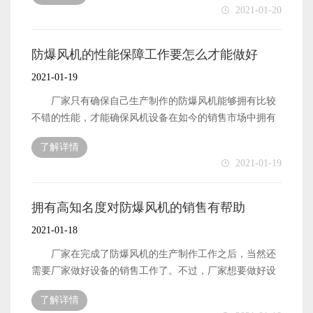
2021-01-20
是需要生产厂家做好相关的保障工作才可以的。那么，防
爆风机拥有高销量，需要厂家怎么来保障呢?下面本文就来
简单地介绍一下。 防爆风机想要拥有较高的销量，首
防爆风机的性能保障工作要怎么才能做好
先便是需要厂家做好风机的质量保障工作。优质的产品才
2021-01-19
能在市场中占据有利的地位，才能让设备在同行竞争中拥
有较强的竞争力。这样的风机设备才能在市场中获得更多
厂家只有确保自己生产制作的防爆风机能够拥有比较
用户的认可，拥有更多可以销售出去的机会，也就能够拥
不错的性能，才能确保风机设备在如今的销售市场中拥有
有比较高的销量了。 防爆风机的销量想要高，除了需
比较不错的销量。这是因为很多用户都是希望自己能够购
了解详情
要厂家做好风机的质量保障工作之外，还有便是需要厂家
买到质量和性能都有保障，和拥有良好表现的风机设备
2021-01-19
做好风机的出售价格制定工作。确保厂家制定的风机售价
的。因此，风机的生产制作厂家也就需要做好产品设备的
是合理的，能够获得更多用户认可的。只有这样的风机设
性能保障工作了。那么，厂家需要怎么做才能确保自己生
备才能在如今的销售市场中，拥有较强的竞争力，能够拥
产出来的风机设备拥有良好的性能呢?下面本文就来简单地
拥有高知名度对防爆风机的销售有帮助
有更好的销量了。 以上便是提升防爆风机的高销量保
介绍一下。 防爆风机的性能想要得到保障，厂家首先
2021-01-18
障工作需要做好的工作内容了。
需要做好的工作便是风机设备的生产原材料采购工作。原
材料的采购工作做好了，确保原材料是优质良好的，那么
厂家在完成了防爆风机的生产制作工作之后，当然还
也就能够确保厂家生产出来的风机可以获得比较不错的性
需要厂家做好设备的销售工作了。不过，厂家想要做好设
能保障了。 防爆风机的性能保障工作想要做好，除了
备的销售工作，也不是非常简单的事儿，因为有很多因素
了解详情
需要厂家做好原材料的采购工作之外，还有便是需要厂家
对风机设备自身的销量会有影响。厂家想要做好风机设备