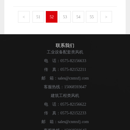
合理的出售价格才能让风机拥有更好的销量，才能让厂家
象。在如今的销售市场中，拥有良好品牌形象的产品是更
有更多的经济收入，提升厂家的发展速度。那么，防爆风
有吸引力一些的，这样的产品也就能够拥有更好的销量
机的售格都与哪些因素有关呢?下面本文就来简单地介绍一
<
51
52
53
54
55
>
了。 厂家想要自己能够销售出去更多的防爆风机，宣
下。 防爆风机想要拥有一个合理的售格，首先便是与
传推广工作也是不能忽视的。毕竟，只有做好了宣传工
设备自身的生产制作成本有关的。生产风机设备需要使用
作，才能让风机拥有较高的知名度，可以快速地提升风机
的成本越高，那么设备的出售价格也需要制定得比较高才
的销量。
可以，这样才能降低设备被销售出去之后出现亏本的现象
联系我们
的概率。合理的产品售价，便是需要产品的生产厂家能够
工业设备配套类风机
获得可以发展自身的经济成本。 防爆风机想要拥有一
电 话：0575-82156633
个合理的售格，除了与产品自身的生产制作成本有关之
传 真：0575-82152211
外，还有便是与产品的宣传推广工作的成本有关系的。产
品能够拥有良好的销量，是需要拥有不错的品牌形象与较
邮 箱：sales@cnmxfj.com
高的知名度的。而厂家需要做好宣传推广工作，才能确保
客服热线：15068593647
厂家生产出来的风机设备拥有不错的知名度和品牌形象。
建筑工程类风机
因此，宣传产品的经济费用也需要计算在产品的出售价格
电 话：0575-82156622
之中。 以上便是与防爆风机的售格有关系的一些影响
因素了。
传 真：0575-82152233
邮 箱：sales@cnmxfj.com