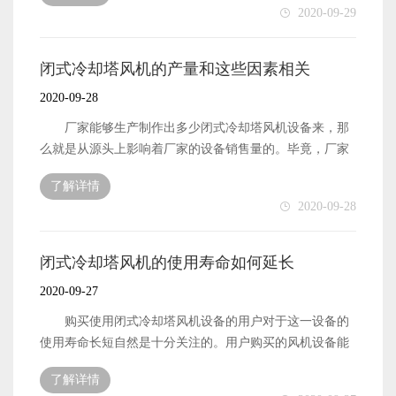
2020-09-29
够拥有比较高的运转效率，自然也就需要用户对这些影响
因素有了解了。下面本文就来简单地介绍一下，设备的运
转速度与哪些因素有关系。 闭式冷却塔风机的运转速
闭式冷却塔风机的产量和这些因素相关
度首先便是与设备自身的质量性能高低有关系的。厂家生
2020-09-28
产制作出来的风机设备能够拥有比较不错的质量，那么设
备的运转效率也就会比较不错了，这样一来设备的运转速
厂家能够生产制作出多少闭式冷却塔风机设备来，那
度也就会比较快速了。所以，用户在进行选购工作时，一
么就是从源头上影响着厂家的设备销售量的。毕竟，厂家
定要对设备的质量性能进行关注。 闭式冷却塔风机的
只有将设备的销量提升起来了，才能将自身的经济收入提
了解详情
运转速度除了与设备自身的质量性能有关系之外，当然还
升起来，也就能够让设备的生产厂家拥有比较更多的经济
2020-09-28
与用户所掌握的使用方法是否正确有关系了。用户想要将
收入了。那么，闭式冷却塔风机设备的产量都与哪些因素
风机设备的运转速度提升起来，是一定要确保自己所掌握
有关呢?下面本文就来简单地介绍一下。 闭式冷却塔
的使用方法是正确的。 当然，闭式冷却塔风机的运转
风机的产量首先便是与厂家用的生产原材料的数量和质量
闭式冷却塔风机的使用寿命如何延长
速度还受用户对设备的进行的保养工作的正确性的影响。
有关系的。厂家生产制作风机设备的原材料质量好了，那
2020-09-27
所以，用户也一定要做好风机设备的保养工作才可以。
么生产制作出来的设备才能拥有适合销售的质量。当然，
厂家拥有的生产原材料数量足够了，那么设备的生产加工
购买使用闭式冷却塔风机设备的用户对于这一设备的
工作也才能高效快速地进行下去了，这样生产制作出来的
使用寿命长短自然是十分关注的。用户购买的风机设备能
风机设备也就会比较多了。 闭式冷却塔风机的产量除
够拥有比较长的使用寿命，那么也就能够降低设备的更换
了解详情
了与自身的生产原材料的数量有关系之外，当然还与厂家
费用了，对于工厂自身发展帮助还是有很大帮助的。但