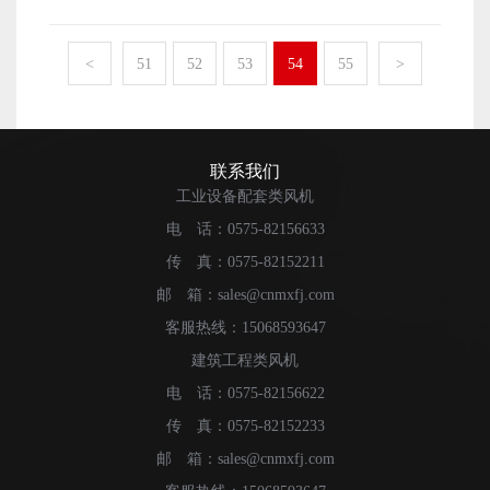
厂家拥有更多的经济收入了。下面本文就来简单地介绍一
认可。良好的品牌形象，能够将风机设备的知名度也提升
下，闭式冷却塔风机的生产技术要怎么才能更新起来。
起来，这样一来也就能够更快速高效地将风机设备的销量
闭式冷却塔风机的生产技术想要有进步，那么设备的
<
51
52
53
54
55
>
提升起来了。 以上便是厂家想要提升闭式冷却塔风机
生产厂家一定要做好市场信息的调查了解工作，了解清楚
的销量需要做好的相关工作内容了。
在如今的市场中有什么样的新技术存在着。新技术的种类
很多，需要厂家提前了解清楚，然后再根据自身的实际情
况来选择适合厂家学习的技术。 生产厂家想要将闭式
联系我们
冷却塔风机设备的生产技术提升起来，除了需要做好市场
工业设备配套类风机
信息的调查了解工作之外，还需要做好的便是生产加工设
电 话：0575-82156633
备的更新工作了。专业的生产加工设备能够与新技术更好
传 真：0575-82152211
的结合在一起，那么厂家的生产加工工作速度，以及生产
制作出来的风机设备在质量数量方面都会有很大的保障。
邮 箱：sales@cnmxfj.com
以上便是闭式冷却塔风机的生产技术的更新要点介绍
客服热线：15068593647
了。
建筑工程类风机
电 话：0575-82156622
传 真：0575-82152233
邮 箱：sales@cnmxfj.com