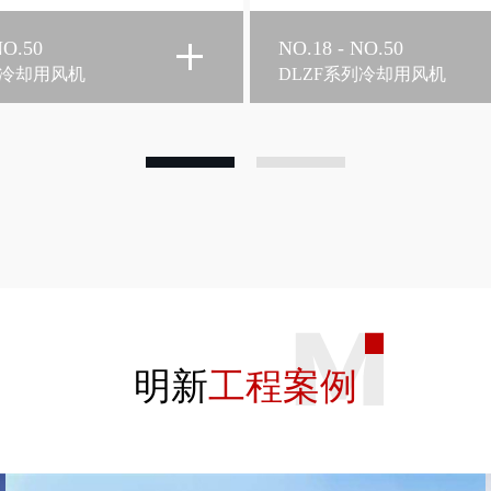
NO.50
HTF系列轴流式消防高
排烟风机
列冷却用风机
排烟风机类
明新
工程案例