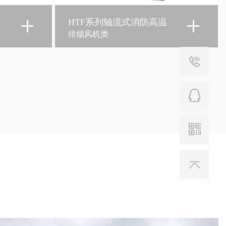
温
HTFC-Ⅰ型 -Ⅱ型 -Ⅲ型离心
式消防排烟风机箱
排烟风机类
工业设备配套
电 话：
0575-82156
传 真：
0575-82152
建筑工程类风
电 话：
0575-82156
传 真：
0575-82152