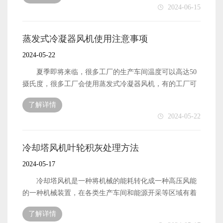
2024-06-15
中，特别是朝南的工厂温度是远远大于50度的，这个时
候，开风机的降温效果是不明显的，而且在如此高温下也
是不适合用的。在湿度方面，风机要求环境相对湿度是在
蒸发式冷凝器风机使用注意事项
百分之85以下，梅雨天的湿可以到达百分之一百，要慎重
2024-05-22
使用。 在使用过程中，有的工厂生产环境相对比较
差，蒸发式冷凝器风机的电线很容易被老鼠咬坏，通常我
夏季即将来临，很多工厂的生产车间温度可以高达50
们要求经常检查电线连接，不得在机组连接线上重压，拉
摄氏度，很多工厂会使用蒸发式冷凝器风机，有的工厂可
伸，甚至是不按照说明书擅自更改控制线。相关改装要符
以使用10年，有的工厂的蒸发式冷凝器风机只能使用3年，
了解详情
合行业规定，且有专业人士进行操作。在安装使用时，不
使用寿命的长短，取决于有否正确使用 在使用环境
2024-05-22
仅要注意环境，还要注意一些细节，不得使用不正确的保
上，蒸发冷风就的使用温度范围是20度到50度，夏天南方
险丝或者其他金属代替原有的保险丝，以免发生故障，最
城市中，特别是朝南的工厂温度是远远大于50度的，这个
好是同品牌的保险丝。 运行中，切勿私自拆开一些零
时候，开风机的降温效果是不明显的，而且在如此高温下
冷却塔风机叶轮积灰处理方法
部件，包括蒸发器，顶盖等。其实蒸发式冷凝器风机的使
也是不适合用的。在湿度方面，风机要求环境相对湿度是
2024-05-17
用寿命的长短一大部分是取决于使用者本身，在使用过程
在百分之85以下，梅雨天的湿可以到达百分之一百，要慎
中，应该严格遵守相关使用说明。 蒸发式冷凝器风机
重使用。 在使用过程中，有的工厂生产环境相对比较
冷却塔风机是一种将机械的能耗转化成一种高压风能
是一种具有降温换气防尘于一体的风机，它在企业车间，
差，蒸发式冷凝器风机的电线很容易被老鼠咬坏，通常我
的一种机械装置，在各类生产车间和能源开采等区域有着
商业场所，公共场所得到广泛的使用，为什么大家都会选
们要求经常检查电线连接，不得在机组连接线上重压，拉
广泛的使用，工业领域使用的冷却塔风机，由于使用环境
择蒸发式冷凝器风机呢？ 第一个优点，它的成本低，
了解详情
伸，甚至是不按照说明书擅自更改控制线。相关改装要符
的特殊性，因此在叶轮上，经常容易出现积灰的情况。