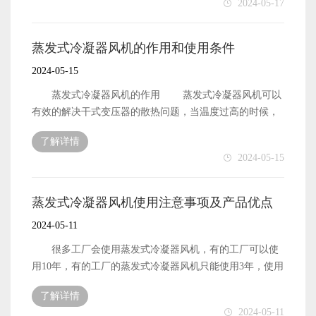
2024-05-17
且效能大。今年随着铜价格的上涨，中央空调的价格水涨
合行业规定，且有专业人士进行操作。在安装使用时，不
冷却塔风机叶轮积灰的危害 冷却塔风机的叶轮积
船高，在往年的旺季，同等的面积下，中央空调的价格是
仅要注意环境，还要注意一些细节，不得使用不正确的保
灰，对冷却塔风机的转动会造成一定的影响，它导致冷却
蒸发式冷凝器风机的一半左右，今年的中央空调价格会远
险丝或者其他金属代替原有的保险丝，以免发生故障，最
塔风机的转子出现偏移，随着使用时间的增加，主轴也会
蒸发式冷凝器风机的作用和使用条件
远的超过一半。在价格上，蒸发式冷凝器风机有着绝对的
好是同品牌的保险丝。 运行中，切勿私自拆开一些零
出现破损的情况，严重影响冷却塔风机的换风效率。面对
2024-05-15
价格优势。 第二个优点就是省电，在理论数值上，蒸
部件，包括蒸发器，顶盖等。其实蒸发式冷凝器风机的使
这个棘手的问题，用户要如何进行解决呢？ 如何处理
发式冷凝器风机一小时的耗电量大约在3度以内，实际上根
用寿命的长短一大部分是取决于使用者本身，在使用过程
积灰 对于叶轮上的灰尘，用户可以通过定期的清理来
蒸发式冷凝器风机的作用 蒸发式冷凝器风机可以
据气温的不同，人流的不同，这个数值会有所提高，但是
中，应该严格遵守相关使用说明。 蒸发式冷凝器风机
清除，这是风机在使用的时候，一个非常常规的操作，不
有效的解决干式变压器的散热问题，当温度过高的时候，
整体上和其他换气设备相比，它的能耗还是很低的，耗电
是一种具有降温换气防尘于一体的风机，它在企业车间，
过冷却塔风机的清理周期会相对短一些，需要额外花费更
通过空气的循环，能够让变压器继续完成工作，同时在电
量在同等面积中只有传统空调的六分之一，是非常的节
商业场所，公共场所得到广泛的使用，为什么大家都会选
了解详情
多的成本。 同时为了解决这个问题，经过多方的研究
子设备，电子冰冻柜等产品中也可以起到降温的作用，是
能。 第三个优点风量大，降温效果明显。在南方的夏
2024-05-15
择蒸发式冷凝器风机呢？ 第一个优点，它的成本低，
论证，了可以在机壳喉舌内加装一排喷嘴，将喷嘴调节到
一种冷却增容的设备。 从整个风机的结构来看，电机
天，机组一般降温可以达到4度到12度不等，在相对干燥的
且效能大。今年随着铜价格的上涨，中央空调的价格水涨
不同的角度，喷嘴和冲灰水泵相互连接，将冲灰水作为冲
定子和转子采用低硅的钢片，实现低噪音的工作，整个风
地方，降温可以达到4度到15度不等，且降温相对较快，每
船高，在往年的旺季，同等的面积下，中央空调的价格是
洗灰尘的动力介质，降低负荷后单侧冷却塔风机的灰尘阻
机的结构是比较紧凑的，造型比较完整和美观，具有不生
蒸发式冷凝器风机使用注意事项及产品优点
小时的送风量在一万八千立方米到三万李方木左右，在大
蒸发式冷凝器风机的一半左右，今年的中央空调价格会远
力。在冷却塔风机停止转动后，利用叶轮的惯性冲洗叶片
锈，风量大，温度下降快，使用性能稳定等诸多的特点。
空间也能够使用。 第四，能够调节温度，对需要进行
2024-05-11
远的超过一半。在价格上，蒸发式冷凝器风机有着绝对的
的非工作即可，然后打开加装后的阀门把冲灰水排出即
蒸发式冷凝器风机的使用条件 1：蒸发式冷凝器
温度调节的工作环境下，可以自行调节温度，比如很多纺
价格优势。 第二个优点就是省电，在理论数值上，蒸
可，这样就可以起到避免积灰。 针对冷却塔风机叶轮
风机的使用温度按照设计的要求，在零下40度到75度之
很多工厂会使用蒸发式冷凝器风机，有的工厂可以使
纱车间是恒温车间，需要风机进行温度的调节。 总体
发式冷凝器风机一小时的耗电量大约在3度以内，实际上根
积灰，上述的这两个方法都是比较简单且符合使用要求
间，尤其是在夏季环境温度高的时候，要注意临界的温
用10年，有的工厂的蒸发式冷凝器风机只能使用3年，使用
来看，蒸发式冷凝器风机拥有较为广泛的使用群体，的确
据气温的不同，人流的不同，这个数值会有所提高，但是
的。 冷却塔风机国内销量分析 冷却塔风机经过30
度，不要超过75度以上。 2：蒸发式冷凝器风机不得
寿命的长短，取决于有否正确使用 在使用环境上，蒸
有着其它产品无可比拟的优势。
整体上和其他换气设备相比，它的能耗还是很低的，耗电
多年的发展，在产品的科技实力，产品的综合竞争力方面
了解详情
在强酸和高碱的环境中进行使用，蒸发式冷凝器风机不得
发冷风就的使用温度范围是20度到50度，夏天南方城市
量在同等面积中只有传统空调的六分之一，是非常的节
2024-05-11
都得到了一个显著的提升，冷却塔风机的各类产品逐渐在
直接和这些溶液进行接触，若是一定要进行接触的话，暴