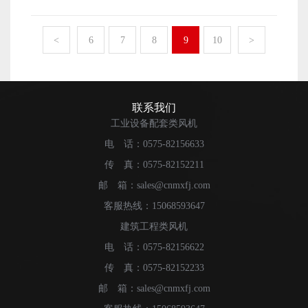
中，特别是朝南的工厂温度是远远大于50度的，这个时
能。 第三个优点风量大，降温效果明显。在南方的夏
风机行业中展露头角，获得了较好的市场口碑。随着这几
露在空气中的蒸发式冷凝器风机部位需要经过严格的防腐
候，开风机的降温效果是不明显的，而且在如此高温下也
天，机组一般降温可以达到4度到12度不等，在相对干燥的
年风机行业的快速发展，风机产品的销量开始出现各种不
处理。 3：大颗粒的杂质和沙尘不要进入到蒸发式冷
是不适合用的。在湿度方面，风机要求环境相对湿度是在
<
6
7
8
9
10
>
地方，降温可以达到4度到15度不等，且降温相对较快，每
同的疲态。 1：销量上升慢 这几年，很多冷却塔
凝器风机中，风机容易出现电机烧毁和风叶断裂的情况，
百分之85以下，梅雨天的湿可以到达百分之一百，要慎重
小时的送风量在一万八千立方米到三万李方木左右，在大
风机的生产厂家都能够感受到，各类风机的产品销量始终
在蒸发式冷凝器风机的进风管道的一侧，应该及时的添加
使用。 在使用过程中，有的工厂生产环境相对比较
空间也能够使用。 第四，能够调节温度，对需要进行
处于一个平稳的阶段，但是根据相关数据的分析，风机每
相关的除尘装置。 4：蒸发式冷凝器风机的使用要求
差，蒸发式冷凝器风机的电线很容易被老鼠咬坏，通常我
温度调节的工作环境下，可以自行调节温度，比如很多纺
年的总销量上升比较明显，这中间的主要原因就是各类风
在产品规定的参数范围内进行，不得超过它的最大规定数
们要求经常检查电线连接，不得在机组连接线上重压，拉
联系我们
纱车间是恒温车间，需要风机进行温度的调节。 总体
机的生产企业开始增多，导致风机的直接销量下降，这是
值。 蒸发式冷凝器风机无法启动的原因分析 1：
伸，甚至是不按照说明书擅自更改控制线。相关改装要符
工业设备配套类风机
来看，蒸发式冷凝器风机拥有较为广泛的使用群体，的确
一个行业内必然会出现的现象。 2：销量分布不均匀
电源断相 当通过的电流出现阻隔和断流的情况，蒸发
合行业规定，且有专业人士进行操作。在安装使用时，不
有着其它产品无可比拟的优势。
电 话：0575-82156633
不论是从地域的分布来看，还是从季节的分布来看，
式冷凝器风机的电机就不能正常接收到电，自然是不能启
仅要注意环境，还要注意一些细节，不得使用不正确的保
各类风机的销量分布差距比较大，从整体的市场来分析，
动。检查外面和内部的连接线有无出现缺相和断流的情
传 真：0575-82152211
险丝或者其他金属代替原有的保险丝，以免发生故障，最
东部的销售数量要大于西部，上半年的销售量要大于下半
况，排除这个故障即可。 2：电机超负荷 当蒸发
好是同品牌的保险丝。 运行中，切勿私自拆开一些零
邮 箱：sales@cnmxfj.com
年的销售量，这是一个正常的市场规律，市场的需求始终
式冷凝器风机的系统阻力过大的时候，风机本身的型号和
部件，包括蒸发器，顶盖等。其实蒸发式冷凝器风机的使
客服热线：15068593647
是和用户联系在一起的。 3：产品销售难度变大
参数选择不正确的时候，就会导致电机出现过载的情况，
用寿命的长短一大部分是取决于使用者本身，在使用过程
建筑工程类风机
有很多的冷却塔风机厂家的产品售价已经有一段时间没有
管网的阻力会进一步的增加。蒸发式冷凝器风机就没有办
中，应该严格遵守相关使用说明。 蒸发式冷凝器风机
进行调整了，即使各类原材料和人工成本在不断的进行增
法正常的启动。 3：轴承的损坏 电机的轴承本身
电 话：0575-82156622
是一种具有降温换气防尘于一体的风机，它在企业车间，
加，始终没有进行价格调整，主要则是随着风机饱和程度
损坏，配合的间隙变小，或者说间隙的要求不符合使用的
商业场所，公共场所得到广泛的使用，为什么大家都会选
传 真：0575-82152233
的上升，整体的产品销售难度在不断加大，冷却塔风机厂
要求，会和其他的元件出现较大的摩擦力的时候，轴承的
择蒸发式冷凝器风机呢？ 第一个优点，它的成本低，
邮 箱：sales@cnmxfj.com
家不敢贸然的进行价格调整。
转动就会有一定的困难，这样就导致轴承变形，电机本身
且效能大。今年随着铜价格的上涨，中央空调的价格水涨