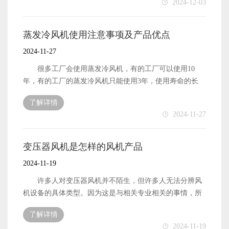
2024-12-03
力，这比空调更具成本效益；如果在更大的环境中进行冷
机设备的普及程度如何？ 在有人提出这样的概念后，
反应。但是防爆风机的应用却不像大部分风机一样。
却，则不可避免地要安装更多的空调以达到冷却效果。当
空冷器风机开始出现，并尝试在许多隧道中使用。效果真
具有不同于其他的风机的防爆风机主要有什么作用呢？
时的电费非常惊人，但冷却风扇却不同。一台冷却风扇的
的很好。它已经被记录了一段时间。隧道风机设备使用
防爆风机是应用在有爆炸危险的场合的风机，它除了
蒸发冷风机使用注意事项及产品优点
覆盖面积达到100平方米，这是相对划算的。 在公司
后，相关隧道的事故数量大大减少。因此，许多隧道现在
具备工况所要求的风机特性之外，还必须满足防爆的要
2024-11-27
空调离心风机制冷设备的整个使用过程中，实行专职人员
使用这种设备，这已逐渐成为未来隧道建设的一部分。受
求，从而保证用户的使用安全。 防爆风机的选择标准
管理办法，按时进行维护保养，从而减少空调离心风机制
欢迎程度与他的认可程度相同。这将成为未来隧道建设的
又是什么呢？ 防爆风机必须满足防爆的要求。一方
很多工厂会使用蒸发冷风机，有的工厂可以使用10
冷设备在整个使用过程中的常见故障，提高其使用寿命，
常规，使人们在高速行驶时有一个更安全的驾驶环境。
面，防爆风机必须采用防爆电动机;另一方面，防爆风机的
年，有的工厂的蒸发冷风机只能使用3年，使用寿命的长
保证空调离心风机的实际使用效果，节约企业成本。
目前的空冷器风机还有哪些需要改进的地方？ 目
过流部件必须采用软硬配合的材质，通常来说，也就是旋
短，取决于有否正确使用 在使用环境上，蒸发冷风就
前，隧道施工中会安装风扇，因为它可以真正改善当地环
了解详情
转部件和固定部件之间，必须一软一硬，以防止发生故障
的使用温度范围是20度到50度，夏天南方城市中，特别是
2024-11-27
境，使人们在开车时不会受到视线的影响。然而，这种设
时，部件之间摩擦或碰撞产生火花。比较常见的材质配合
朝南的工厂温度是远远大于50度的，这个时候，开风机的
备并不是一劳永逸的，尤其是它的使用寿命，这才是现在
是，叶轮的叶片、前盘、后盘及叶片铆钉为2A01材质的硬
降温效果是不明显的，而且在如此高温下也是不适合用
真正需要解决的第一个问题。由于许多隧道每天24小时工
铝，蜗壳采用镀锌板等材料。 应用广泛的防爆风机的
的。在湿度方面，风机要求环境相对湿度是在百分之85以
变压器风机是怎样的风机产品
作，这些设备也必须连续工作。 总体而言，目前的空
工作原理又是怎样的呢？ 防爆风机主要通过采用行星
下，梅雨天的湿可以到达百分之一百，要慎重使用。
2024-11-19
冷器风机已经发展相对成熟，使用寿命仍在提高。我希望
转动原理，输入输出轴在同一轴线上，而且有与电机直联
在使用过程中，有的工厂生产环境相对比较差，蒸发冷风
它能发挥更好的作用。因为如果这类设备经常出现问题，
一体的独特性，因而结构紧凑造型美观新颖、体积小、重
机的电线很容易被老鼠咬坏，通常我们要求经常检查电线
许多人对变压器风机并不陌生，但许多人无法分辨风
隧道中仍然会出现视觉模糊的问题。因此，我们应该提高
量轻。 受人青睐的防爆风机的可以使用在哪些地方？
连接，不得在机组连接线上重压，拉伸，甚至是不按照说
机设备的具体类型。因为这是与相关专业相关的事情，所
设备的使用寿命，不断提高质量，更好地发挥其优势。
不同于其他类型的风机，防爆型关风机装置是除尘设
明书擅自更改控制线。相关改装要符合行业规定，且有专
以非专业领域的人通常很难弄清楚。可以知道，目前的风
备排灰、送风和其它设备给料的主要设备，适用于粉状物
了解详情
业人士进行操作。在安装使用时，不仅要注意环境，还要
机设备非常全面。因为在阅读主流制造商提供的产品后，
2024-11-19
料和颗料状物料。为环保、冶金、化工、粮食、食品等工
注意一些细节，不得使用不正确的保险丝或者其他金属代