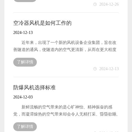
2024-12-26
标准下，它比工业蒸发冷却风扇更节能，但实际降温效果
可以很快达到4-10度。因此，它受到许多公司的喜爱。
蒸发式冷凝器风机的原理 环保型空调的原理，又
空冷器风机是如何工作的
称蒸发冷却风机，是将空气经过过滤、冷却后，不断地送
2024-12-13
至车间，以增加车间内的压力，排出车间内闷热浑浊的空
气，达到通风降温的目的。节能环保型空调得到广泛应
近年来，出现了一个新的风机设备企业集团，旨在改
用。可在车间安装和使用开放式和半开放式空调。非常适
善隧道的通风，使隧道内的空气更清新，从而在更大程度
用于高温、闷热、人员密集的大型车间。它们既节能又环
上减少隧道内的事故。因为经过了解,过去隧道里的大部分
了解详情
保。 蒸发式冷凝器风机的制造门槛 然而，由于空
事故都是因为视线不太清楚。视线不清晰的原因是隧道混
2024-12-13
气冷却器的制造门槛较低，销售市场上有许多空气冷却器
浊，灰尘较多，视线模糊。为了更好地应对这种情况，隧
制造商，价格不同，质量参差不齐。毕竟，空气冷却器与
道中使用了风扇设备。 空冷器风机是如何工作的？
制造商、材料选择和加工技术不同，价格也肯定不同。
因为我们觉得风扇设备是用来通风的，所以它在隧道
防爆风机选择标准
工业蒸发冷却风机在加工厂投入运行后，全自然通风
中也起着这样的作用。由于隧道一般不太长，可根据距离
2024-12-03
的实际效果大大提高。生产车间比以前凉爽舒适，刺鼻的
选择风机设备的布置和数量。有了这样的设备，如果继续
灰尘也消失了。舒适的办公环境提高了生产车间员工的工
工作，隧道中的灰尘可以更快地清除。当车辆驶来时，它
新鲜流畅的空气带来的是心旷神怡、精神振奋的感
作积极性和工作效率。 蒸发式冷凝器风机的优点
可以获得更清晰的视野，尽管它可以降低发生事故的可能
觉，而凝滞燥热的空气带来却会令人无精打采、昏昏欲睡,
蒸发冷却空气是最节能、最环保的通风冷却设备。它的电
性。他们通常在隧道上方安装风扇设备，并保持设备连续
归其原因，人体周围空气的流动能够促使体液的蒸发，起
机功率只有1.1KW，也就是说，一小时只消耗1千瓦时的电
了解详情
运行，以便在隧道内创造更好的驾驶环境。 空冷器风
到自然降温的作用，从而避免了因排热不畅而引起的不适