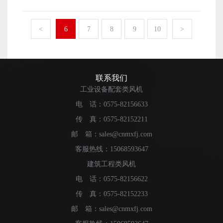
你可以看到几十种不同类型的产品。这是产品市场精细结
业部门广泛应用。 功能复杂的防爆风机的制造材料会
替原有的保险丝，以免发生故障，最好是同品牌的保险
构的体现，目的是更准确地满足用户的服务。这在这个时
不会很复杂？ 其实防爆风机的制造材料并不是很复
丝。 运行中，切勿私自拆开一些零部件，包括蒸发
代是非常必要的，可以进一步扩大市场。 现在的风机
<
6
7
8
9
10
>
杂，在材质上也可根据用户需要进行特殊加工，如耐高
器，顶盖等。其实蒸发冷风机的使用寿命的长短一大部分
设备主要有哪些类型 现在，风机设备的划分更加明
温、耐腐蚀、不锈钢、柔性叶片、防爆叶轮等。满足这些
是取决于使用者本身，在使用过程中，应该严格遵守相关
确。按类型主要分为消防排烟、轴流通风、波纹管风机和
需求，就可以制造出一台使用效果良好的防爆风机了。相
使用说明。 蒸发冷风机是一种具有降温换气防尘于一
离心风机、屋顶风机和变压器风机五大类。一些设备的适
信防爆风机会成为你工作时的一件朋友。
体的风机，它在企业车间，商业场所，公共场所得到广泛
用领域已经明确划分。例如，消防和排烟通常与消防有
联系我们
的使用，为什么大家都会选择蒸发冷风机呢？ 第一个
关。由于火灾通常是由缺乏通风引起的，因此需要此类设
工业设备配套类风机
优点，它的成本低，且效能大。今年随着铜价格的上涨，
备来持续通风并降低火灾概率。变压器风机也是如此，它
电 话：0575-82156633
中央空调的价格水涨船高，在往年的旺季，同等的面积
可以对通风不良的地方进行排气和通风，更好地避免潮
下，中央空调的价格是蒸发冷风机的一半左右，今年的中
传 真：0575-82152211
湿，使室内空气更新鲜。 变压器风机的环境保护怎么
央空调价格会远远的超过一半。在价格上，蒸发冷风机有
样 环境保护已成为这个时代不可或缺的一部分。产品
邮 箱：sales@cnmxfj.com
着绝对的价格优势。 第二个优点就是省电，在理论数
和服务都必须符合这一标准，才能正常为人民服务。这种
客服热线：15068593647
值上，蒸发冷风机一小时的耗电量大约在3度以内，实际上
设备经常排气，有些排气明显是污染气体。为了更好地满
建筑工程类风机
根据气温的不同，人流的不同，这个数值会有所提高，但
足环保的要求，需要提高设备的环保性能，使其在这个时
是整体上和其他换气设备相比，它的能耗还是很低的，耗
电 话：0575-82156622
代发挥更好的作用。不仅仅是个人的事情，而是全人类都
电量在同等面积中只有传统空调的六分之一，是非常的节
在努力做的事情。在废气排放方面，现在很多设备都会在
传 真：0575-82152233
能。 第三个优点风量大，降温效果明显。在南方的夏
设备上加装环保装置，以便更顺利地投入使用。 如何
邮 箱：sales@cnmxfj.com
天，机组一般降温可以达到4度到12度不等，在相对干燥的
选择变压器风机 虽然有更详细的设备可供选择，但很