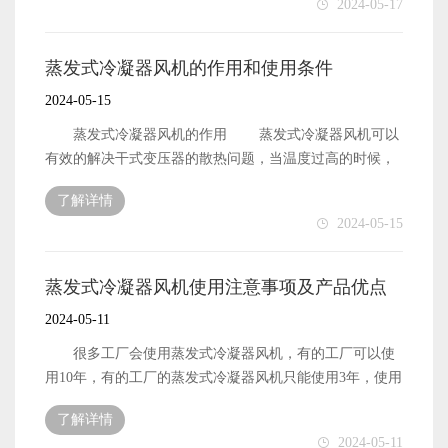
2024-05-17
且效能大。今年随着铜价格的上涨，中央空调的价格水涨
合行业规定，且有专业人士进行操作。在安装使用时，不
冷却塔风机叶轮积灰的危害 冷却塔风机的叶轮积
船高，在往年的旺季，同等的面积下，中央空调的价格是
仅要注意环境，还要注意一些细节，不得使用不正确的保
灰，对冷却塔风机的转动会造成一定的影响，它导致冷却
蒸发式冷凝器风机的一半左右，今年的中央空调价格会远
险丝或者其他金属代替原有的保险丝，以免发生故障，最
塔风机的转子出现偏移，随着使用时间的增加，主轴也会
蒸发式冷凝器风机的作用和使用条件
远的超过一半。在价格上，蒸发式冷凝器风机有着绝对的
好是同品牌的保险丝。 运行中，切勿私自拆开一些零
出现破损的情况，严重影响冷却塔风机的换风效率。面对
2024-05-15
价格优势。 第二个优点就是省电，在理论数值上，蒸
部件，包括蒸发器，顶盖等。其实蒸发式冷凝器风机的使
这个棘手的问题，用户要如何进行解决呢？ 如何处理
发式冷凝器风机一小时的耗电量大约在3度以内，实际上根
用寿命的长短一大部分是取决于使用者本身，在使用过程
积灰 对于叶轮上的灰尘，用户可以通过定期的清理来
蒸发式冷凝器风机的作用 蒸发式冷凝器风机可以
据气温的不同，人流的不同，这个数值会有所提高，但是
中，应该严格遵守相关使用说明。 蒸发式冷凝器风机
清除，这是风机在使用的时候，一个非常常规的操作，不
有效的解决干式变压器的散热问题，当温度过高的时候，
整体上和其他换气设备相比，它的能耗还是很低的，耗电
是一种具有降温换气防尘于一体的风机，它在企业车间，
过冷却塔风机的清理周期会相对短一些，需要额外花费更
通过空气的循环，能够让变压器继续完成工作，同时在电
量在同等面积中只有传统空调的六分之一，是非常的节
商业场所，公共场所得到广泛的使用，为什么大家都会选
了解详情
多的成本。 同时为了解决这个问题，经过多方的研究
子设备，电子冰冻柜等产品中也可以起到降温的作用，是
能。 第三个优点风量大，降温效果明显。在南方的夏
2024-05-15
择蒸发式冷凝器风机呢？ 第一个优点，它的成本低，
论证，了可以在机壳喉舌内加装一排喷嘴，将喷嘴调节到
一种冷却增容的设备。 从整个风机的结构来看，电机
天，机组一般降温可以达到4度到12度不等，在相对干燥的
且效能大。今年随着铜价格的上涨，中央空调的价格水涨
不同的角度，喷嘴和冲灰水泵相互连接，将冲灰水作为冲
定子和转子采用低硅的钢片，实现低噪音的工作，整个风
地方，降温可以达到4度到15度不等，且降温相对较快，每
船高，在往年的旺季，同等的面积下，中央空调的价格是
洗灰尘的动力介质，降低负荷后单侧冷却塔风机的灰尘阻
机的结构是比较紧凑的，造型比较完整和美观，具有不生
蒸发式冷凝器风机使用注意事项及产品优点
小时的送风量在一万八千立方米到三万李方木左右，在大
蒸发式冷凝器风机的一半左右，今年的中央空调价格会远
力。在冷却塔风机停止转动后，利用叶轮的惯性冲洗叶片
锈，风量大，温度下降快，使用性能稳定等诸多的特点。
空间也能够使用。 第四，能够调节温度，对需要进行
2024-05-11
远的超过一半。在价格上，蒸发式冷凝器风机有着绝对的
的非工作即可，然后打开加装后的阀门把冲灰水排出即
蒸发式冷凝器风机的使用条件 1：蒸发式冷凝器
温度调节的工作环境下，可以自行调节温度，比如很多纺
价格优势。 第二个优点就是省电，在理论数值上，蒸
可，这样就可以起到避免积灰。 针对冷却塔风机叶轮
风机的使用温度按照设计的要求，在零下40度到75度之
很多工厂会使用蒸发式冷凝器风机，有的工厂可以使
纱车间是恒温车间，需要风机进行温度的调节。 总体
发式冷凝器风机一小时的耗电量大约在3度以内，实际上根
积灰，上述的这两个方法都是比较简单且符合使用要求
间，尤其是在夏季环境温度高的时候，要注意临界的温
用10年，有的工厂的蒸发式冷凝器风机只能使用3年，使用
来看，蒸发式冷凝器风机拥有较为广泛的使用群体，的确
据气温的不同，人流的不同，这个数值会有所提高，但是
的。 冷却塔风机国内销量分析 冷却塔风机经过30
度，不要超过75度以上。 2：蒸发式冷凝器风机不得
寿命的长短，取决于有否正确使用 在使用环境上，蒸
有着其它产品无可比拟的优势。
整体上和其他换气设备相比，它的能耗还是很低的，耗电
多年的发展，在产品的科技实力，产品的综合竞争力方面
了解详情
在强酸和高碱的环境中进行使用，蒸发式冷凝器风机不得
发冷风就的使用温度范围是20度到50度，夏天南方城市
量在同等面积中只有传统空调的六分之一，是非常的节
2024-05-11
都得到了一个显著的提升，冷却塔风机的各类产品逐渐在
直接和这些溶液进行接触，若是一定要进行接触的话，暴