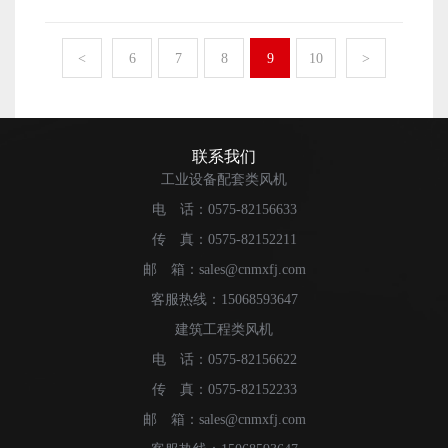
中，特别是朝南的工厂温度是远远大于50度的，这个时
能。 第三个优点风量大，降温效果明显。在南方的夏
风机行业中展露头角，获得了较好的市场口碑。随着这几
露在空气中的蒸发式冷凝器风机部位需要经过严格的防腐
候，开风机的降温效果是不明显的，而且在如此高温下也
天，机组一般降温可以达到4度到12度不等，在相对干燥的
年风机行业的快速发展，风机产品的销量开始出现各种不
处理。 3：大颗粒的杂质和沙尘不要进入到蒸发式冷
是不适合用的。在湿度方面，风机要求环境相对湿度是在
<
6
7
8
9
10
>
地方，降温可以达到4度到15度不等，且降温相对较快，每
同的疲态。 1：销量上升慢 这几年，很多冷却塔
凝器风机中，风机容易出现电机烧毁和风叶断裂的情况，
百分之85以下，梅雨天的湿可以到达百分之一百，要慎重
小时的送风量在一万八千立方米到三万李方木左右，在大
风机的生产厂家都能够感受到，各类风机的产品销量始终
在蒸发式冷凝器风机的进风管道的一侧，应该及时的添加
使用。 在使用过程中，有的工厂生产环境相对比较
空间也能够使用。 第四，能够调节温度，对需要进行
处于一个平稳的阶段，但是根据相关数据的分析，风机每
相关的除尘装置。 4：蒸发式冷凝器风机的使用要求
差，蒸发式冷凝器风机的电线很容易被老鼠咬坏，通常我
温度调节的工作环境下，可以自行调节温度，比如很多纺
年的总销量上升比较明显，这中间的主要原因就是各类风
在产品规定的参数范围内进行，不得超过它的最大规定数
们要求经常检查电线连接，不得在机组连接线上重压，拉
联系我们
纱车间是恒温车间，需要风机进行温度的调节。 总体
机的生产企业开始增多，导致风机的直接销量下降，这是
值。 蒸发式冷凝器风机无法启动的原因分析 1：
伸，甚至是不按照说明书擅自更改控制线。相关改装要符
工业设备配套类风机
来看，蒸发式冷凝器风机拥有较为广泛的使用群体，的确
一个行业内必然会出现的现象。 2：销量分布不均匀
电源断相 当通过的电流出现阻隔和断流的情况，蒸发
合行业规定，且有专业人士进行操作。在安装使用时，不
有着其它产品无可比拟的优势。
电 话：0575-82156633
不论是从地域的分布来看，还是从季节的分布来看，
式冷凝器风机的电机就不能正常接收到电，自然是不能启
仅要注意环境，还要注意一些细节，不得使用不正确的保
各类风机的销量分布差距比较大，从整体的市场来分析，
动。检查外面和内部的连接线有无出现缺相和断流的情
传 真：0575-82152211
险丝或者其他金属代替原有的保险丝，以免发生故障，最
东部的销售数量要大于西部，上半年的销售量要大于下半
况，排除这个故障即可。 2：电机超负荷 当蒸发
好是同品牌的保险丝。 运行中，切勿私自拆开一些零
邮 箱：sales@cnmxfj.com
年的销售量，这是一个正常的市场规律，市场的需求始终
式冷凝器风机的系统阻力过大的时候，风机本身的型号和
部件，包括蒸发器，顶盖等。其实蒸发式冷凝器风机的使
客服热线：15068593647
是和用户联系在一起的。 3：产品销售难度变大
参数选择不正确的时候，就会导致电机出现过载的情况，
用寿命的长短一大部分是取决于使用者本身，在使用过程
建筑工程类风机
有很多的冷却塔风机厂家的产品售价已经有一段时间没有
管网的阻力会进一步的增加。蒸发式冷凝器风机就没有办
中，应该严格遵守相关使用说明。 蒸发式冷凝器风机
进行调整了，即使各类原材料和人工成本在不断的进行增
法正常的启动。 3：轴承的损坏 电机的轴承本身
电 话：0575-82156622
是一种具有降温换气防尘于一体的风机，它在企业车间，
加，始终没有进行价格调整，主要则是随着风机饱和程度
损坏，配合的间隙变小，或者说间隙的要求不符合使用的
商业场所，公共场所得到广泛的使用，为什么大家都会选
传 真：0575-82152233
的上升，整体的产品销售难度在不断加大，冷却塔风机厂
要求，会和其他的元件出现较大的摩擦力的时候，轴承的
择蒸发式冷凝器风机呢？ 第一个优点，它的成本低，
邮 箱：sales@cnmxfj.com
家不敢贸然的进行价格调整。
转动就会有一定的困难，这样就导致轴承变形，电机本身
且效能大。今年随着铜价格的上涨，中央空调的价格水涨