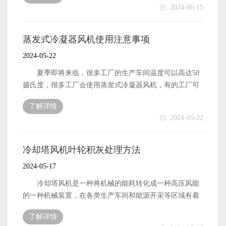
2024-06-15
中，特别是朝南的工厂温度是远远大于50度的，这个时
候，开风机的降温效果是不明显的，而且在如此高温下也
是不适合用的。在湿度方面，风机要求环境相对湿度是在
蒸发式冷凝器风机使用注意事项
百分之85以下，梅雨天的湿可以到达百分之一百，要慎重
2024-05-22
使用。 在使用过程中，有的工厂生产环境相对比较
差，蒸发式冷凝器风机的电线很容易被老鼠咬坏，通常我
夏季即将来临，很多工厂的生产车间温度可以高达50
们要求经常检查电线连接，不得在机组连接线上重压，拉
摄氏度，很多工厂会使用蒸发式冷凝器风机，有的工厂可
伸，甚至是不按照说明书擅自更改控制线。相关改装要符
以使用10年，有的工厂的蒸发式冷凝器风机只能使用3年，
了解详情
合行业规定，且有专业人士进行操作。在安装使用时，不
使用寿命的长短，取决于有否正确使用 在使用环境
2024-05-22
仅要注意环境，还要注意一些细节，不得使用不正确的保
上，蒸发冷风就的使用温度范围是20度到50度，夏天南方
险丝或者其他金属代替原有的保险丝，以免发生故障，最
城市中，特别是朝南的工厂温度是远远大于50度的，这个
好是同品牌的保险丝。 运行中，切勿私自拆开一些零
时候，开风机的降温效果是不明显的，而且在如此高温下
冷却塔风机叶轮积灰处理方法
部件，包括蒸发器，顶盖等。其实蒸发式冷凝器风机的使
也是不适合用的。在湿度方面，风机要求环境相对湿度是
2024-05-17
用寿命的长短一大部分是取决于使用者本身，在使用过程
在百分之85以下，梅雨天的湿可以到达百分之一百，要慎
中，应该严格遵守相关使用说明。 蒸发式冷凝器风机
重使用。 在使用过程中，有的工厂生产环境相对比较
冷却塔风机是一种将机械的能耗转化成一种高压风能
是一种具有降温换气防尘于一体的风机，它在企业车间，
差，蒸发式冷凝器风机的电线很容易被老鼠咬坏，通常我
的一种机械装置，在各类生产车间和能源开采等区域有着
商业场所，公共场所得到广泛的使用，为什么大家都会选
们要求经常检查电线连接，不得在机组连接线上重压，拉
广泛的使用，工业领域使用的冷却塔风机，由于使用环境
择蒸发式冷凝器风机呢？ 第一个优点，它的成本低，
了解详情
伸，甚至是不按照说明书擅自更改控制线。相关改装要符
的特殊性，因此在叶轮上，经常容易出现积灰的情况。