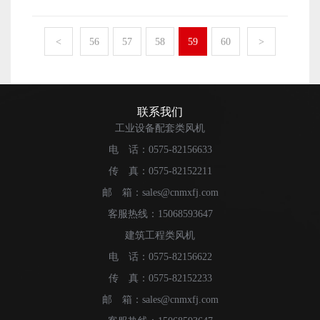
了，自然也就能够在销售市场中拥有比较不错的表现，企
的厂家做好相关的工作的，风机在被销售出去之后，作为
业自身的发展速度也就可以比较快速了。那么，上虞明新
用户也是需要做好相关的质量保障工作才能确保设备可以
企业的市场影响力要怎么来提升呢?下面本文就来简单地介
<
56
57
58
59
60
>
一直拥有不错的质量和性能。
绍一下。 上虞明新企业想要将自身的影响力提升起
来，首先需要做好的便是工厂自身的生产加工工作了。厂
家能够将自身的生产加工工作做好，确保生产制作出来的
产品能够拥有比较不错的质量，以及足够多的产品数量，
联系我们
也就可以销售出去更多的产品了，能够拥有更多的用户的
工业设备配套类风机
认可了。 上虞明新企业想要将自身的影响力提升起
电 话：0575-82156633
来，还有便是需要厂家做好企业自身的宣传推广工作了。
传 真：0575-82152211
宣传推广工作做好了之后，才能确保企业在如今的销售市
场中获得更多用户的认可与关注，才能在如今的销售市场
邮 箱：sales@cnmxfj.com
中拥有更强的影响力。 以上便是上虞明新企业想要将
客服热线：15068593647
自身的影响力提升起来，需要做好的相关工作内容了。
建筑工程类风机
电 话：0575-82156622
传 真：0575-82152233
邮 箱：sales@cnmxfj.com