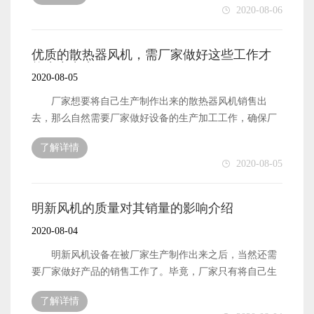
2020-08-06
企业需要做好哪些工作才能将自身的经济收入提升起来呢?
下面本文就来简单地介绍一下。 上虞明新经济的收入
想要被提升起来，首先需要做好的便是风机设备的生产加
优质的散热器风机，需厂家做好这些工作才
工工作了。厂家主要的工作便是生产制作风机设备。因
能生产出来
2020-08-05
此，厂家想要获得经济收入，自然需要依靠自己生产制作
的风机设备了。而厂家想要将设备的销量提升起来，一定
厂家想要将自己生产制作出来的散热器风机销售出
要先做好产品的生产加工工作，确保厂家生产出来的设备
去，那么自然需要厂家做好设备的生产加工工作，确保厂
能够拥有比较不错的质量和性能，可以在销售市场中获得
家自身能够拥有比较不错的质量。毕竟，在如今的时代
了解详情
更多用户的认可。 上虞明新经济的收入想要被提升起
中，优质的产品设备，才能获得更多用户的认可与信赖。
2020-08-05
来，除了需要企业做好风机设备的生产加工工作，还需要
那么，作为这一风机设备的生产制作厂家，需要怎么才能
厂家做好的便是企业和产品自身的品牌形象树立工作。在
将自己生产的产品质量提升起来，达到“优质”的地步呢?下
如今的时代中，拥有良好企业形象和品牌形象的工厂和产
面本文就来简单地介绍一下。 散热器风机设备的质量
明新风机的质量对其销量的影响介绍
品，才能在销售市场中占据有利的地位，才能获得更多的
想要被提升起来，作为生产厂家首先便是需要做好生产原
2020-08-04
经济收入。
材料的质量保障工作了。厂家生产制作的设备质量大多都
是从原材料中生产出继承到的。原材料自身的质量性能好
明新风机设备在被厂家生产制作出来之后，当然还需
了，那么自然也就能够生产制作出质量更好的风机设备来
要厂家做好产品的销售工作了。毕竟，厂家只有将自己生
了。 厂家想要生产制作出质量优质的散热器风机设备
产制作出来的风机销售出去之后，才能确保自身的经济收
了解详情
来，除了需要做好生产原材料的质量保障工作之外，还有
入。而对产品的销量会产生影响的因素还是很多的，其中