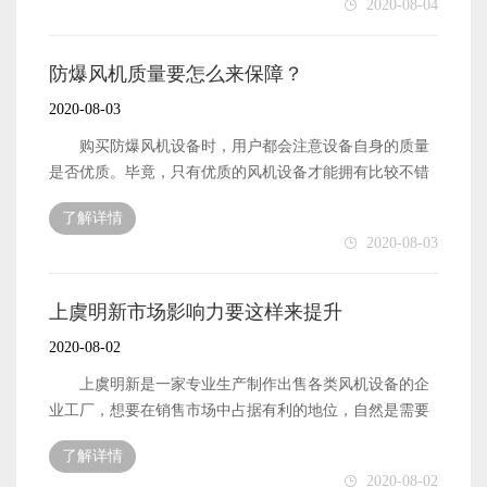
2020-08-04
便是需要厂家做好自身的生产技术提升工作。厂家所掌握
风机设备自身的质量高低就对风机设备的销量会有比较大
的生产技术能够拥有比较不错的表现，那么生产制作出来
的影响。下面本文就来简单地介绍一下，明新风机的质量
的产品设备也就能够拥有比较好的保障了。 散热器风
对其自身的销量影响是什么。 明新风机的质量对销量
防爆风机质量要怎么来保障？
机的质量想要好，作为生产制作厂家，当然也需要掌握专
的影响，简单来说便是“成正比”的。也就是说，风机产品
2020-08-03
业的质量检测技术了。
自身的质量性能越好，那么在销售市场中所拥有的销量也
就会更好了。毕竟，对于用户来说，质量性能良好的风机
购买防爆风机设备时，用户都会注意设备自身的质量
设备是更有吸引力一些的。风机的质量良好，使用寿命也
是否优质。毕竟，只有优质的风机设备才能拥有比较不错
就会比较长久，如此一来也就可以有效地将设备的销量提
的工作效率，也只有优质的风机设备才能拥有长久的使用
了解详情
升起来了。 综上所述，作为明新风机的生产制作厂
寿命。那么，防爆风机设备的质量要怎么才能得到保障呢?
2020-08-03
家，想要自身生产制作出来的风机设备能够拥有比较不错
下面本文就来简单地介绍一下。 防爆风机设备的质量
的销量，那么自然也就需要厂家做好生产加工工作了，确
性能想要得到保障，首先便是需要生产制作该风机设备的
保生产出来的风机能够拥有良好的质量和性能。 以上
厂家做好自身的生产原材料采购工作了。厂家采购回来的
上虞明新市场影响力要这样来提升
便是明新风机设备自身的质量对于的销量影响了。
生产原材料能够拥有比较不错的质量，那么厂家才有机会
2020-08-02
生产制作出质量优质的设备来。 防爆风机设备的质量
性能想要得到保障，除了需要厂家做好生产原材料的采购
上虞明新是一家专业生产制作出售各类风机设备的企
工作之外，还需要该设备的生产厂家做好自身的生产技术
业工厂，想要在销售市场中占据有利的地位，自然是需要
保障工作了。厂家所掌握的生产技术越先进，那么生产制
做好企业自身的市场影响力提升工作了。企业可以拥有比
了解详情
作出来的风机设备才能拥有更高的质量。 防爆风机设
较强的市场影响力，就可以获得更多用户的认可和关注
2020-08-02
备的质量性能想要得到保障，当然不光是需要生产该设备