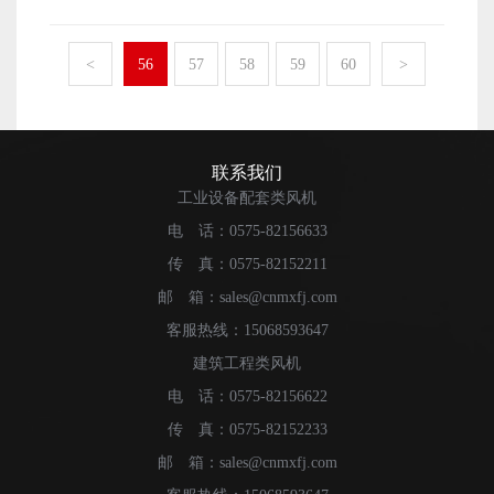
来说，提升自己的生产技术才是促进自身发展的关键所
得更多用户的认可。合理的出售价格可以帮助产品获得更
在。那么，风机设备的生产制作技术要怎么才能被提升起
多的用户的认可，从而拥有更好的销量。 以上便是厂
来呢?下面本文就来简单地介绍一下。 制作上虞风机的技
<
56
57
58
59
60
>
家想要销售出去更多的上虞风机设备，作为厂家需要具备
术提升关键介绍 上虞风机的生产制作技术，想要被厂
的前提条件了。
家提升起来，那么厂家需要先了解清楚自身的实际情况。
厂家能够掌握什么样的生产技术，还是要看厂家自身能够
学会什么样的生产技术的。专业先进的生产技术，也是需
联系我们
要厂家具备一定的基础才能学会的。 上虞风机的生产
工业设备配套类风机
制作技术想要被提升起来，除了需要厂家对自身的实际情
电 话：0575-82156633
况有明确的定位之外，当然还需要厂家做好相关的生产设
传 真：0575-82152211
备的更换工作了。专业的生产技术是需要有专业的设备来
配合才能更好地进行的。所以，厂家在做好了生产技术的
邮 箱：sales@cnmxfj.com
学习工作之后，还需要更换能够与技术相结合的设备才可
客服热线：15068593647
以。 以上便是上虞风机设备的生产技术想要被厂家提
建筑工程类风机
升起来，需要厂家做好的相关工作内容了。 相关推荐：上
电 话：0575-82156622
虞风机产品优点 ：上虞风机提升知名度的方法介
绍
传 真：0575-82152233
邮 箱：sales@cnmxfj.com