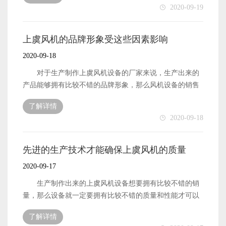
2020-09-19
来，也不是非常简单的事儿，是需要提前了解清楚有哪些
因素会对风机设备的质量会有影响的才可以。下面本文就
来简单地介绍一下，防爆风机的质量都与哪些因素有关
上虞风机的品牌形象受这些因素影响
系。 厂家生产制作出来的防爆风机设备想要拥有比较
2020-09-18
不错的质量，那么首先便是需要厂家能够做好生产原材料
的采购工作了。优质的生产原材料才能制作出质量良好的
对于生产制作上虞风机设备的厂家来说，生产出来的
风机设备来，所以做好设备的原材料保护工作，才能更大
产品能够拥有比较不错的品牌形象，那么风机设备的销售
程度的保障设备的质量能够拥有良好的性能。 防爆风
也就能够拥有不错的表现了。厂家能够销售出去更多的产
了解详情
机的质量除了与设备的原材料质量有关系之外，当然还与
品，才能让厂家获得更多的经济收入。所以，风机设备的
2020-09-18
厂家自身的生产技术的专业性有关系的。厂家掌握的生产
生产厂家想要自身能够拥有比较不错的发展，就需要做好
技术越先进和专业，那么生产制作出来的设备也就能够在
产品的品牌形象树立工作了。那么，上虞风机的品牌形象
更大程度上保留原材料所拥有的优质性能了。 以上便
受哪些因素影响呢?下面本文就来简单地介绍一下。
先进的生产技术才能确保上虞风机的质量
是与防爆风机设备的质量有比较大关系的一些因素了。
上虞风机设备的品牌形象首先便是受产品自身的质量性能
2020-09-17
影响的。厂家生产制作出来的风机设备能够拥有良好的质
量和性能，那么设备也就能够获得更多用户的认可，这样
生产制作出来的上虞风机设备想要拥有比较不错的销
的产品自然也就能够拥有比较不错的品牌形象了。 上
量，那么设备就一定要拥有比较不错的质量和性能才可以
虞风机的品牌形象除了与自身的质量性能有关系之外，当
了。产品的质量和性能想要好，需要生产厂家做好的工作
了解详情
然还与厂家进行的宣传推广工作有关系了。厂家能够做好
也是比较多的。比如提升自己的生产技术，就是非常重要