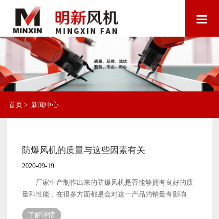
首页
>
新闻中心
防爆风机的质量与这些因素有关
2020-09-19
厂家生产制作出来的防爆风机是否能够拥有良好的质
量和性能，在很多方面都是会对这一产品的销量有影响
的。产品的质量性能越好，就可以确保产品能够拥有更好
了解详情
的销量了。当然，厂家想要生产制作出优质的风机设备