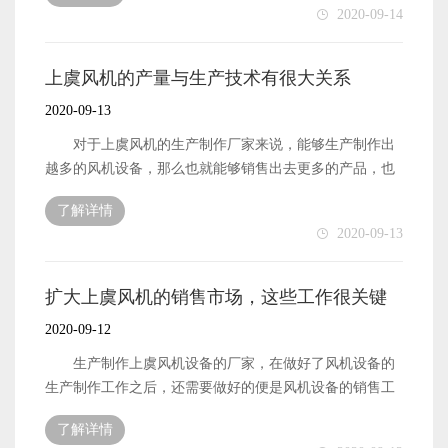
2020-09-14
机设备的质量要怎么来提升呢?下面本文就来简单地介绍一
下。 上虞风机的质量想要被提升起来，作为生产制作
厂家首先需要做好的便是生产材料的质量提升工作了。厂
上虞风机的产量与生产技术有很大关系
家自身生产制作出来的产品设备质量性能如何，从源头上
2020-09-13
来考虑便是与生产原材料的质量有关系的。优质的生产原
材料能够确保厂家生产制作出来的风机设备有更大的概率
对于上虞风机的生产制作厂家来说，能够生产制作出
是拥有良好的质量的，毕竟劣质的原材料是一定生产不出
越多的风机设备，那么也就能够销售出去更多的产品，也
优质的产品来的。 上虞风机的质量提升，除了需要厂
就能够获得更多的经济收入了，厂家自身的发展速度也就
了解详情
家做好生产材料的质量保障工作之外，还需要做好的便是
会比较快速了。因此，厂家想要自身能够拥有比较不错的
2020-09-13
自身的生产技术提升工作了。越是专业先进的生产技术，
销量，就一定要做好自身的产量提升工作了。而风机设备
那么生产制作出来的产品也就能够将原材料的良好性能继
的产量提升优势与很多工作和因素有关系的，比如厂家自
承下去了。这样也就能够拥有比较不错的质量了。 以
身的生产技术。下面本文就来简单地介绍一下，上虞风机
扩大上虞风机的销售市场，这些工作很关键
上便是厂家想要提升上虞风机设备的质量，作为生产厂家
的产量与厂家的生产技术的关系是什么样的。 简单来
2020-09-12
需要做好的相关东西了。
说，上虞风机设备的产量与厂家自身所掌握的生产技术是
成正比的关系。也就是说，厂家自身所掌握的生产技术越
生产制作上虞风机设备的厂家，在做好了风机设备的
先进和专业，那么厂家自身的生产加工工作也就能够高效
生产制作工作之后，还需要做好的便是风机设备的销售工
快速地进行了。厂家的生产加工工作可以快速高效地进
作了。厂家能够销售出去越多的设备，那么自然能够获得
了解详情
行，自然也就能够拥有更多的风机设备了。 上虞风机
更多的经济收入，也就能够让厂家拥有更多的发展资金