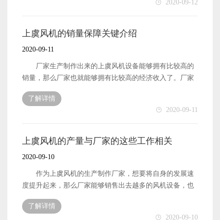
2020-09-12
设备的产量想要获得提升，作为生产制作厂家自然是需要
了。而厂家想要销售出去更多的风机设备，自然是需要厂
做好自身的生产技术提升工作的。专业先进的生产技术能
家自身能够拥有更大的销售市场的。那么，厂家需要怎么
够提升工厂整体的工作效率，将风机设备的产量快速地提
做才能将风机设备的销售市场扩大呢?下面本文就来简单地
上虞风机的销量保障关键介绍
升起来。 以上便是上虞风机设备的产量与厂家自身的
介绍一下。 扩大上虞风机的销售市场，这些工作很关键
2020-09-11
生产技术之间的关系。
上虞风机的销售市场想要被扩大，首先便是需要厂家
做好自身的生产效率保障工作了。厂家自身的生产效率获
厂家生产制作出来的上虞风机设备能够拥有比较高的
得了保障，那么生产制作出来的风机设备也就能够拥有更
销量，那么厂家也就能够拥有比较高的经济收入了。厂家
好的质量和性能了。产品设备的质量与性能获得了保障，
的经济收入有了保障，那么自身的发展也就能够比较快速
了解详情
那么在销售市场中能够获得更多用户的认可，也就能够将
且有效了。因此，对于生产风机设备的厂家来说做好风机
2020-09-11
上虞风机设备的销售市场扩大开去了。 上虞风机的销
设备的销量保障工作是非常重要的工作。那么，上虞风机
售市场想要被扩大，除了需要做好产品的质量保障工作之
设备的销量要怎么才能被保障呢?下面本文就来简单地介绍
外，当然还需要厂家做好产品设备的品牌形象树立工作
一下。 上虞风机设备的销量想要被保障，那么厂家首
上虞风机的产量与厂家的这些工作相关
了。良好的品牌形象能够被更多的用户认可，自然也就能
先便是需要做好设备的生产加工工作，确保厂家生产制作
2020-09-10
够在如今的销售市场中拥有比较不错的表现。这样一来自
出来的设备能够拥有比较不错的质量和性能。产品设备质
然也就能够将风机设备的销售市场扩大开去了。 相关
量性能越好，那么在销售市场中获得的关注也就越高了，
作为上虞风机的生产制作厂家，想要将自身的发展速
推荐：上虞风机的出售价格制定需关注这几点
这样一来自然也就能够拥有比较高的销量了。 上虞风
度提升起来，那么厂家能够销售出去越多的风机设备，也
:上虞风机产品销量快速提升方法
机的销量想要被保障，除了需要厂家做好设备的生产加工
就有更大的机会拥有更好的发展了。不过，厂家想要销售
了解详情
工作，确保产品设备的质量之外，当然还需要厂家做好产
出去更多的风机设备，自然也就需要厂家做好产品的生产
2020-09-10
品的品牌形象树立工作了。良好的品牌形象能够让产品在