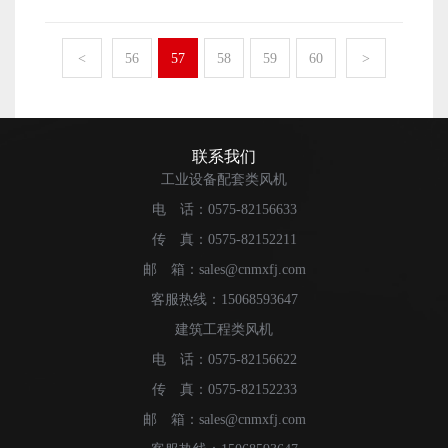
加工工作，确保自己能够拥有数量足够多的风机设备才可
销售市场中获得更多用户的关注，能够在同行竞争中占据
以。下面本文就来简单地介绍一下，上虞风机的产量都与
有利的地位，这样一来自然也就能够将产品的销量提升起
厂家进行的哪些工作有关系。 上虞风机的产量首先便
<
56
57
58
59
60
>
来了。 以上便是厂家想要做好上虞风机的销量保障工
是与厂家进行的生产材料采购工作有关系的。厂家能够做
作，需要做好的相关工作内容介绍了。
好生产原材料的采购工作，也就能够确保厂家自身拥有数
量和质量都有保障的原材料了。原材料的质量性能以及数
量获得了保障，那么自然也就能够顺利流畅地进行设备的
联系我们
生产加工工作了。设备的生产加工工作能够顺利流畅地进
工业设备配套类风机
行，那么自然也就能够将上虞风机的产量提升起来了。
电 话：0575-82156633
当然，上虞风机的产量除了与原材料的采购工作有关
传 真：0575-82152211
之外，还与厂家自身的生产规模有关系。厂家的生产规模
越大，那么也就能够有更多的劳动力来进行风机设备的生
邮 箱：sales@cnmxfj.com
产加工工作了，自然也就能够生产制作出更多的风机设备
客服热线：15068593647
来了。 以上便是与上虞风机的产量有重要关系的一些
建筑工程类风机
工作内容介绍了。
电 话：0575-82156622
传 真：0575-82152233
邮 箱：sales@cnmxfj.com