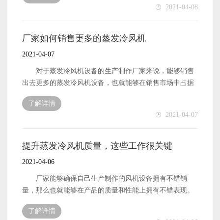
2021-04-08
展资金了。那么，厂家需要做好哪些工作能够提升风机设
备的质量呢?下面本文就来简单地介绍一下。 蒸发冷
风机的质量想要被厂家提升起来，首先便是需要厂家做好
厂家如何销售更多的蒸发冷风机
自身的生产效率提升工作了。厂家的生产效率越高，那么
2021-04-07
自身的生产技术也就会越好，厂家的生产技术能够越专业
和先进，那么自身的生产制作工作也就能够专业地进行，
对于蒸发冷风机设备的生产制作厂家来说，能够销售
生产制作出来的产品设备也就能够拥有不错的质量了。
出去更多的蒸发冷风机设备，也就能够在销售市场中占据
蒸发冷风机的质量想要被提升起来。除了需要厂家做
比较有利的地位。不过，厂家想要自身能够销售出去更多
了解详情
好自身的生产效率提升工作之外，还有便是需要厂家做好
风机设备，也是需要厂家能够做好很多相关工作的。下面
2021-04-07
自身的质量检测标准提升工作了。厂家的质检标准越高，
本文就来简单地介绍一下，厂家需要怎么做才能销售出去
那么能够通过工厂质检的产品设备，也就能够拥有更加优
更多的风机设备。 蒸发冷风机的销量想要被厂家提升
质的质量了。 以上便是作为蒸发冷风机设备的生产制
起来，首先便是需要厂家做好自身的生产制作工作。厂家
提升蒸发冷风机质量，这些工作很关键
作厂家，想要自身能够生产制作出更多优质的风机设备，
的生产制作工作能够做好，也就能够生产制作出更多优质
2021-04-06
需要做好的工作内容了。
的风机设备来了。厂家生产制作出来的设备拥有良好的质
量，也就能够获得更多用户的关注。这样也就能够拥有更
厂家能够确保自己生产制作的风机设备拥有不错销
好的销量了。 蒸发冷风机的销量想要被厂家提升起
量，那么也就能够在产品的质量和性能上拥有不错表现。
来，其次便是需要厂家做好产品的品牌形象提升工作了。
产品设备的质量和性能越好，那么也就能够将设备的销量
了解详情
产品的品牌形象良好了，那么自然也就能够在销售市场中
提升起来了。产品设备的销量被提升之后，那么作为设备