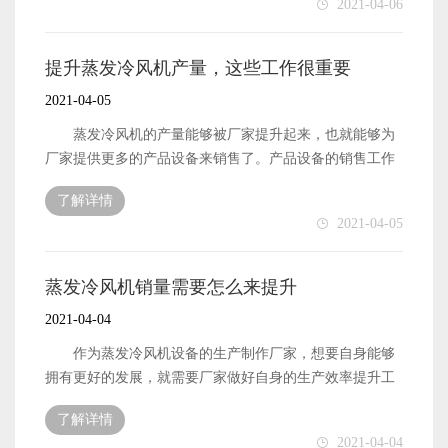
2021-04-06
获得更多用户的关注，能够获得更多用户的认可。这样也
的生产制作厂家，也就能够获得更多的经济收入了，厂家
就能够在市场中占据有利的地位，从而也就能够将风机设
也就能够拥有更好的发展了。那么，厂家需要怎么做才能
备的销量提升起来了。 以上便是蒸发冷风机的销量想
提升蒸发冷风机设备的质量呢?下面本文就来简单地介绍一
提升蒸发冷风机产量，这些工作很重要
要被厂家提升起来，作为生产制作厂家需要做好的相关工
下。 蒸发冷风机的质量和性能想要被提升，生产厂家
2021-04-05
作内容了。
首先需要做好的便是原材料的质量和性能提升工作了。产
品设备的原材料能够拥有不错的质量，那么自然也就能够
蒸发冷风机的产量能够被厂家提升起来，也就能够为
生产制作出更优质的产品来。所以，厂家一定要做好原材
厂家提供更多的产品设备来销售了。产品设备的销售工作
料的质量和性能提升工作，确保采购到的都是优质的原材
能够做好，那么自身的经济收入也就可以被提升起来，厂
了解详情
料。 蒸发冷风机的质量想要被提升，除了需要做好原
家的经济收入被提升了，那么自身的发展速度也就会更加
2021-04-05
材料的质量和性能提升工作之后，还需要做好的便是自身
快速了。那么，风机设备的产量想要被厂家提升起来，需
的生产技术提升工作了。生产技术能够被提升起来，就可
要厂家做好哪些工作呢?下面本文就来简单地介绍一下。
以更好地进行生产制作工作。也就能够将风机设备的质量
蒸发冷风机的产量想要被提升起来，首先便是需要厂
蒸发冷风机销量需要怎么来提升
提升起来了。 以上便是蒸发冷风机设备的质量想要被
家做好自身的生产原材料采购工作的。生产原材料能够拥
2021-04-04
提升起来，需要做好的相关工作内容了。
有不错的数量和质量保障，那么自然也就能够帮助厂家更
好地进行生产工作了。厂家的生产制作工作能够高效快速
作为蒸发冷风机设备的生产制作厂家，想要自身能够
地进行，自然也就能够拥有更多的产量了。 蒸发冷风
拥有更好的发展，就需要厂家做好自身的生产效率提升工
机的产量想要被提升起来，除了需要厂家做好自身的生产
作，生产制作出更多可以用来销售的风机设备。风机设备
了解详情
原材料采购工作之外，还有便是需要厂家做好自身的生产
的销量越高，那么也就能够帮助厂家提升经济收入。厂家
2021-04-04
技术提升工作的。厂家自身的生产技术越专业和先进，那