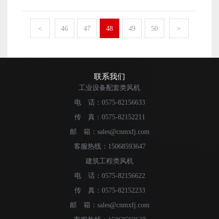
的经济收入越高，自身的发展进步也就会越快速。 蒸
么生产制作出来的产品设备也就能够拥有更好的质量，以
发冷风机的销量想要被提升起来，首先需要厂家做好的便
及拥有更多的产量了。 以上便是蒸发冷风机这一设备
是风机设备的生产原材料采购工作了。厂家做好了生产原
<
46
47
48
49
50
>
产量想要被厂家提升起来，需要厂家做好的相关工作内容
材料的采购工作，能够拥有优质的原材料来进行风机设备
了。
的生产制作工作，确保生产制作出来的风机设备是拥有更
高的质量和性能的。产品设备的性能越好，质量越高，那
么也就能够拥有更高的销量了。 蒸发冷风机的销量想
联系我们
要被提升起来，除了需要厂家做好风机设备的质量保障工
工业设备配套类风机
作之外，还有便是需要厂家做好自身的生产技术提升工作
电 话：0575-82156633
了。厂家自身的生产技术被提升起来了之后，才能确保生
传 真：0575-82152211
产制作出来的产品能够拥有不错的质量。这样也就能够确
保风机设备拥有不错的销量了。 以上便是蒸发冷风机
邮 箱：sales@cnmxfj.com
的销量想要被提升起来，作为生产制作厂家需要做好的相
客服热线：15068593647
关工作内容了。
建筑工程类风机
电 话：0575-82156622
传 真：0575-82152233
邮 箱：sales@cnmxfj.com