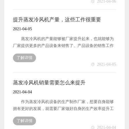
2021-04-06
获得更多用户的关注，能够获得更多用户的认可。这样也
的生产制作厂家，也就能够获得更多的经济收入了，厂家
就能够在市场中占据有利的地位，从而也就能够将风机设
也就能够拥有更好的发展了。那么，厂家需要怎么做才能
备的销量提升起来了。 以上便是蒸发冷风机的销量想
提升蒸发冷风机设备的质量呢?下面本文就来简单地介绍一
提升蒸发冷风机产量，这些工作很重要
要被厂家提升起来，作为生产制作厂家需要做好的相关工
下。 蒸发冷风机的质量和性能想要被提升，生产厂家
2021-04-05
作内容了。
首先需要做好的便是原材料的质量和性能提升工作了。产
品设备的原材料能够拥有不错的质量，那么自然也就能够
蒸发冷风机的产量能够被厂家提升起来，也就能够为
生产制作出更优质的产品来。所以，厂家一定要做好原材
厂家提供更多的产品设备来销售了。产品设备的销售工作
料的质量和性能提升工作，确保采购到的都是优质的原材
能够做好，那么自身的经济收入也就可以被提升起来，厂
了解详情
料。 蒸发冷风机的质量想要被提升，除了需要做好原
家的经济收入被提升了，那么自身的发展速度也就会更加
2021-04-05
材料的质量和性能提升工作之后，还需要做好的便是自身
快速了。那么，风机设备的产量想要被厂家提升起来，需
的生产技术提升工作了。生产技术能够被提升起来，就可
要厂家做好哪些工作呢?下面本文就来简单地介绍一下。
以更好地进行生产制作工作。也就能够将风机设备的质量
蒸发冷风机的产量想要被提升起来，首先便是需要厂
蒸发冷风机销量需要怎么来提升
提升起来了。 以上便是蒸发冷风机设备的质量想要被
家做好自身的生产原材料采购工作的。生产原材料能够拥
2021-04-04
提升起来，需要做好的相关工作内容了。
有不错的数量和质量保障，那么自然也就能够帮助厂家更
好地进行生产工作了。厂家的生产制作工作能够高效快速
作为蒸发冷风机设备的生产制作厂家，想要自身能够
地进行，自然也就能够拥有更多的产量了。 蒸发冷风
拥有更好的发展，就需要厂家做好自身的生产效率提升工
机的产量想要被提升起来，除了需要厂家做好自身的生产
作，生产制作出更多可以用来销售的风机设备。风机设备
了解详情
原材料采购工作之外，还有便是需要厂家做好自身的生产
的销量越高，那么也就能够帮助厂家提升经济收入。厂家
2021-04-04
技术提升工作的。厂家自身的生产技术越专业和先进，那