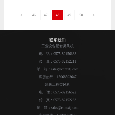
的经济收入越高，自身的发展进步也就会越快速。 蒸
么生产制作出来的产品设备也就能够拥有更好的质量，以
发冷风机的销量想要被提升起来，首先需要厂家做好的便
及拥有更多的产量了。 以上便是蒸发冷风机这一设备
是风机设备的生产原材料采购工作了。厂家做好了生产原
<
46
47
48
49
50
>
产量想要被厂家提升起来，需要厂家做好的相关工作内容
材料的采购工作，能够拥有优质的原材料来进行风机设备
了。
的生产制作工作，确保生产制作出来的风机设备是拥有更
高的质量和性能的。产品设备的性能越好，质量越高，那
么也就能够拥有更高的销量了。 蒸发冷风机的销量想
联系我们
要被提升起来，除了需要厂家做好风机设备的质量保障工
工业设备配套类风机
作之外，还有便是需要厂家做好自身的生产技术提升工作
电 话：0575-82156633
了。厂家自身的生产技术被提升起来了之后，才能确保生
传 真：0575-82152211
产制作出来的产品能够拥有不错的质量。这样也就能够确
保风机设备拥有不错的销量了。 以上便是蒸发冷风机
邮 箱：sales@cnmxfj.com
的销量想要被提升起来，作为生产制作厂家需要做好的相
客服热线：15068593647
关工作内容了。
建筑工程类风机
电 话：0575-82156622
传 真：0575-82152233
邮 箱：sales@cnmxfj.com