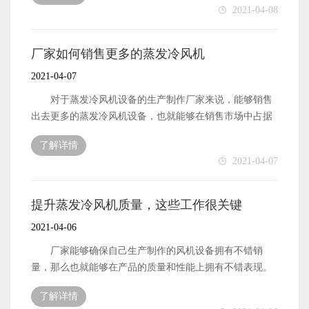
2021-04-08
展资金了。那么，厂家需要做好哪些工作能够提升风机设
备的质量呢?下面本文就来简单地介绍一下。 蒸发冷
风机的质量想要被厂家提升起来，首先便是需要厂家做好
厂家如何销售更多的蒸发冷风机
自身的生产效率提升工作了。厂家的生产效率越高，那么
2021-04-07
自身的生产技术也就会越好，厂家的生产技术能够越专业
和先进，那么自身的生产制作工作也就能够专业地进行，
对于蒸发冷风机设备的生产制作厂家来说，能够销售
生产制作出来的产品设备也就能够拥有不错的质量了。
出去更多的蒸发冷风机设备，也就能够在销售市场中占据
蒸发冷风机的质量想要被提升起来。除了需要厂家做
比较有利的地位。不过，厂家想要自身能够销售出去更多
了解详情
好自身的生产效率提升工作之外，还有便是需要厂家做好
风机设备，也是需要厂家能够做好很多相关工作的。下面
2021-04-07
自身的质量检测标准提升工作了。厂家的质检标准越高，
本文就来简单地介绍一下，厂家需要怎么做才能销售出去
那么能够通过工厂质检的产品设备，也就能够拥有更加优
更多的风机设备。 蒸发冷风机的销量想要被厂家提升
质的质量了。 以上便是作为蒸发冷风机设备的生产制
起来，首先便是需要厂家做好自身的生产制作工作。厂家
提升蒸发冷风机质量，这些工作很关键
作厂家，想要自身能够生产制作出更多优质的风机设备，
的生产制作工作能够做好，也就能够生产制作出更多优质
2021-04-06
需要做好的工作内容了。
的风机设备来了。厂家生产制作出来的设备拥有良好的质
量，也就能够获得更多用户的关注。这样也就能够拥有更
厂家能够确保自己生产制作的风机设备拥有不错销
好的销量了。 蒸发冷风机的销量想要被厂家提升起
量，那么也就能够在产品的质量和性能上拥有不错表现。
来，其次便是需要厂家做好产品的品牌形象提升工作了。
产品设备的质量和性能越好，那么也就能够将设备的销量
了解详情
产品的品牌形象良好了，那么自然也就能够在销售市场中
提升起来了。产品设备的销量被提升之后，那么作为设备