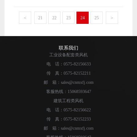
下，它比工业蒸发冷却风扇更节能，但实际降温效果可以
些，我们才能更好地向您提出一些满意的建议。当这些产
型风机产品更加节能环保，还可以与其他风机设备配合使
很快达到4-10度。因此，它受到许多公司的喜爱。 蒸
品出现在不同的使用场景中时，它们可能会反映出不同的
用。它能在短时间内实现反应，大大提高设备的运行稳定
发冷风机的原理 环保型空调的原理，又称蒸发冷却风
<
21
22
23
24
25
>
精彩功能。 有了这样的选择理念，我们就更容易选择
性。对于那些需要连续运行的使用场景，该设备能够很好
机，是将空气经过过滤、冷却后，不断地送至车间，以增
蒸发冷风机了。事实上，在选择产品时往往是这样。首
地满足他们的需求，并适应一些不同场景的需求。对于许
加车间内的压力，排出车间内闷热浑浊的空气，达到通风
先，我们应该考虑自己的需求，从多方面比较市场上的产
多现代工厂来说，蒸发冷风机确实能给他们带来很多帮助
降温的目的。节能环保型空调得到广泛应用。可在车间安
品。只有选择能够真正解决自身问题的产品，我们才能进
蒸发冷风机是否环保 我们之所以要推出储能柜风
装和使用开放式和半开放式空调。非常适用于高温、闷
联系我们
一步满足更多需求。只有真正解决用户的各种顾虑和顾
机，是为了满足新时代的环保要求。特别是在倡导碳排放
热、人员密集的大型车间。它们既节能又环保。 蒸发
工业设备配套类风机
虑，产品才能充分发挥相应的特性。这不仅在哪个时代，
的今天，我们需要这个优秀的产品来发挥其相应的价值。
冷风机的制造门槛 然而，由于空气冷却器的制造门槛
电 话：0575-82156633
而且意义重大。
除了满足用户的相关需求外，它还可以很好地考虑环境保
较低，销售市场上有许多空气冷却器制造商，价格不同，
护，这非常适合今天的用户。更重要的是，蒸发冷风机的
传 真：0575-82152211
质量参差不齐。毕竟，空气冷却器与制造商、材料选择和
设计创造了一个新的应用场景，因此可以满足更多的需
加工技术不同，价格也肯定不同。 工业蒸发冷却风机
邮 箱：sales@cnmxfj.com
求。 如果你的工厂也提出了新的环保要求，也有必要
在加工厂投入运行后，全自然通风的实际效果大大提高。
客服热线：15068593647
更换蒸发冷风机。这种设备不仅满足了时代发展的需要，
生产车间比以前凉爽舒适，刺鼻的灰尘也消失了。舒适的
建筑工程类风机
而且对工厂的生产也有很大的帮助。更重要的是，这种设
办公环境提高了生产车间员工的工作积极性和工作效率。
备本身就环保，更适合当今时代，并能越来越多地取代传
电 话：0575-82156622
蒸发冷风机的优点 蒸发冷却空气是最节能、最环
统风机产品发挥作用，因此正逐渐成为行业的主流。
保的通风冷却设备。它的电机功率只有1.1KW，也就是
传 真：0575-82152233
说，一小时只消耗1千瓦时的电力，这比空调更具成本效
邮 箱：sales@cnmxfj.com
益；如果在更大的环境中进行冷却，则不可避免地要安装