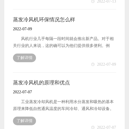
2022-07-13
的防腐性能。因此，设备的使用寿命很好，使用效率特别
还需要选择大功率风扇设备，这样可以起到更好的排气效
不仅会影响工人的施工状态，还会影响生产。因此，需要
高。 高速永磁同步电动机 这是这种风扇的主轴，
果。 空冷器风机怎么样 事实上，除了空冷器风
对蒸发冷风机进行通风和冷却，使生产车间处于更舒适的
电机的主体是线圈，可以撼动市场。在设备运行过程中，
机，还有许多其他风扇设备可供选择。例如，相应的轴流
状态。 蒸发冷风机的选择 在选择蒸发冷风机时，
蒸发冷风机环保情况怎么样
可以保持磁场的一致性，同时实现同步。这也是蒸发冷风
风机也是我们选择较多的设备形式。事实上，如果你找不
我们应该首先看到工作区域离屋顶有多高。有些工厂的屋
2022-07-09
机无噪音的原因，大大延长了设备的使用寿命，满足了当
到合适的空冷器风机，你也可以考虑其他空冷器风机。它
顶相对较高。在这种情况下，有必要选择大排量蒸发冷风
前用户的使用需求。 这就是为什么不需要后期维护，
不仅可以满足他们的一般需求，还可以缩短每个人的选择
机，或同时安装更多蒸发冷风机，使设备同时工作，从而
风机行业几乎每隔一段时间就会推出新产品。对于相
为什么蒸发冷风机技术含量比较高，能够很好地满足新时
过程，这显然是一种非常重要的选择体验。尤其是在炎热
达到更好的通风和冷却效果。如果生产过程中伴有颗粒
关行业的人来说，这的确可以为他们提供很多便利。例
代的发展和需要。最后是电机智能控制系统，主要根据实
的夏季，工厂生产车间容易出现温度上升。为了保证良好
物，还需要选择大功率风扇设备，这样可以起到更好的排
如，最近上市的蒸发冷风机是最近引起更多关注的风机产
际使用需要控制流量，可以在不同的工况下使用，还可以
的生产空间，我们有必要购买相应功率的空冷器风机，这
了解详情
气效果。 如何购买蒸发冷风机 在当今的互联网时
品。一些用户对这款风机产品是否是一项新技术提出了一
支持GPS控制和数据传输。
2022-07-09
可以帮助我们维护生产车间的环境。 空冷器风机的特
代，人们购买设备的渠道很多。例如，更受欢迎的电子商
些疑问。接下来，我将给出这个问题的一些基本答案。我
性 很多行业之所以使用空冷器风机，是因为这种风机
务购买渠道可以直接与蒸发冷风机制造商联系。通过该渠
希望你能更多地了解这种设备。 蒸发冷风机是一项新
可以对应多个行业，可以根据需要提高叶轮的转速，从而
道购买的蒸发冷风机产品可以享受更优惠的价格。经销商
技术吗 毫无疑问，蒸发冷风机是为适应未来发展而开
蒸发冷风机的原理和优点
进一步提高风机的排气和冷却效果。特别是对于那些面积
在批量购买时通常会得到很多折扣。当然，当他们需要离
发的风机设备。特别是在当前“双碳”要求下，风机设备发
2022-07-07
大的工厂，越来越需要使用这种设备来满足相应的需求。
线时，他们也可以得到很多折扣。 蒸发冷风机的特点
挥更大作用是非常必要的。除了确保基本的使用效率外，
与传统风机相比，空冷器风机在整体上发挥了更大的作
是什么 现在蒸发冷风机的功能越来越多。除了常规的
在排放和环境保护方面还应突出更多的特点。为了推出这
工业蒸发冷却风机是一种利用水分蒸发和吸热的基本
用。 因此，在选择空冷器风机时，我们应该更加注意
通风和排气外，它还具有良好的冷却效果。尤其是在炎热
种设备，许多制造商专门集成了新的研究技术。经过多年
原理来降低自然通风温度的车间冷却、通风和冷却设备。
它。在明确这些必要的先决条件后，你可以做出更合适、
的夏季，工厂生产车间容易出现温度上升。为了保证良好
的反复研究，他们有了今天的蒸发冷风机。这种设备符合
因为工业蒸发冷却风扇可以在100%的范围内降低温度和自
更正确的选择。更重要的是，它可以帮助您消除选择的困
的生产空间，我们有必要购买相应功率的蒸发冷风机设
了解详情
时代发展的要求，也为许多用户提供了很好的解决方案。
然通风㎡,它一小时只消耗一度电。在同一地区的相同标准
惑，以便您可以快速找到合适的风扇设备。
2022-07-07
备，这可以帮助我们维护生产车间的环境。只有做到这
蒸发冷风机的优点 与传统风机产品相比，这种新