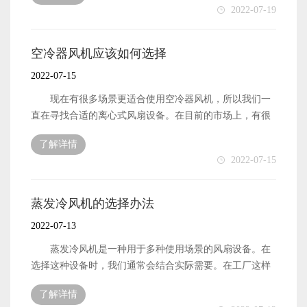
2022-07-19
比，蒸发冷风机具有环保、高效的优点，正逐渐成为行业
发展的趋势。例如，我们经常听到的蒸发冷风机也能起到
相应的作用。与过去的风机产品相比，蒸发冷风机产品更
空冷器风机应该如何选择
加节能环保，科技优势更加明显。 蒸发冷风机的优点
2022-07-15
是什么 与过去的产品相比，今天的风扇产品更环保，
更符合新时代发展的需要，克服了传统古代风扇的一些缺
现在有很多场景更适合使用空冷器风机，所以我们一
点。在气体传输过程中，效率更高，噪音相对较低，非常
直在寻找合适的离心式风扇设备。在目前的市场上，有很
适合在一些新场景中使用。此外，该风机产品不需要特殊
多这样的设备，但用户不知道如何选择。面对这种情况，
了解详情
润滑，即使设备出现某些故障也不会导致设备停机，因此
我们应该掌握相应的离心风机选型方法，以便在选型过程
2022-07-15
非常适合欢迎使用。 蒸发冷风机的工作原理 为什
中进一步找到更青睐的对象。 如何选择空冷器风机
么蒸发冷风机这么容易使用，我们需要先了解它的工作原
在选择空冷器风机时，首先要明确自己的需求，看看
理。与传统风机产品相比，该产品具有更高的科技属性，
使用离心风机要达到什么目的，然后再选择相应的离心风
蒸发冷风机的选择办法
在环保节能方面具有比较优势。具体工作原理上，磁力轴
机设备，以便在具体使用过程中真正满足相关需求。此
2022-07-13
承主要用于控制轴承，使电流通过时产生磁场，同时产生
外，当你选择空冷器风机时，你也应该考虑设备的功率和
相应的吸力，从而实现最终的悬浮。 高速离心叶轮
规模，这也是满足你的需要的必要过程。有些工厂的屋顶
蒸发冷风机是一种用于多种使用场景的风扇设备。在
这是蒸发冷风机的核心，能起到很好的驱动作用，工
相对较高。在这种情况下，有必要选择大排量空冷器风
选择这种设备时，我们通常会结合实际需要。在工厂这样
作区域比较广。更重要的是，该叶轮采用高强度钛合金，
机，或同时安装更多屋顶风机，使设备同时工作，从而达
的地方，需要蒸发冷风机来保持通风。工厂生产对环境要
具有很强的变形能力。采用精密机械加工而成，具有良好
了解详情
到更好的通风和冷却效果。如果生产过程中伴有颗粒物，
求很高，一些工厂在工作期间可能会提高工厂的温度。这