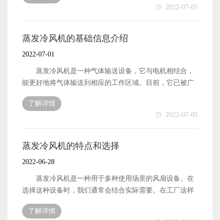
2022-07-05
不仅会影响工人的施工状态，还会影响生产。因此，需要
对屋顶风机进行通风和冷却，使生产车间处于更舒适的状
态。 空冷器风机的选择 在选择空冷器风机时，我
蒸发冷风机的基础信息介绍
们应该首先看到工作区域离屋顶有多高。有些工厂的屋顶
2022-07-01
相对较高。在这种情况下，有必要选择大排量空冷器风
机，或同时安装更多空冷器风机，使设备同时工作，从而
蒸发冷风机是一种气体输送设备，它与电机相结合，
达到更好的通风和冷却效果。如果生产过程中伴有颗粒
能更好地将气体输送到相应的工作区域。目前，它已被广
物，还需要选择大功率风机设备，这样可以起到更好的排
泛应用于许多领域。磁悬浮风机是一种流行的气体输送设
了解详情
气效果。 如何购买空冷器风机 在当今的互联网时
备，在许多领域得到了广泛的应用。与传统的风机设备相
2022-07-01
代，人们购买设备的渠道很多。例如，更受欢迎的电子商
比，蒸发冷风机具有环保、高效的优点，正逐渐成为行业
务购买渠道可以直接与屋顶风机制造商联系。通过该渠道
发展的趋势。例如，我们经常听到的蒸发冷风机也能起到
购买的空冷器风机产品可以享受更优惠的价格。当然，如
相应的作用。与过去的风机产品相比，蒸发冷风机产品更
蒸发冷风机的特点和选择
果你有批量需求，去线下经销商也可以满足好的采购需
加节能环保，科技优势更加明显。 蒸发冷风机的优点
2022-06-28
求，而且通常会在价格上得到很多折扣。 空冷器风机
是什么 与过去的产品相比，今天的风扇产品更环保，
的特点是什么 现在空冷器风机的功能越来越多。除了
更符合新时代发展的需要，克服了传统古代风扇的一些缺
蒸发冷风机是一种用于多种使用场景的风扇设备。在
常规的通风和排气外，它还具有良好的冷却效果。尤其是
点。在气体传输过程中，效率更高，噪音相对较低，非常
选择这种设备时，我们通常会结合实际需要。在工厂这样
在炎热的夏季，工厂生产车间容易出现温度上升。为了保
适合在一些新场景中使用。此外，该风机产品不需要特殊
的地方，需要蒸发冷风机来保持通风。工厂生产对环境要
证良好的生产空间，我们有必要购买相应功率的空冷器风
了解详情
润滑，即使设备出现某些故障也不会导致设备停机，因此
求很高，一些工厂在工作期间可能会提高工厂的温度。这