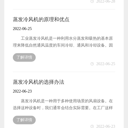
2022-06-28
机，这可以帮助我们维护生产车间的环境。 有了这样
非常适合欢迎使用。 蒸发冷风机的工作原理 为什
不仅会影响工人的施工状态，还会影响生产。因此，需要
的选择理念，我们就更容易选择屋顶风机了。事实上，在
么蒸发冷风机这么容易使用，我们需要先了解它的工作原
对蒸发冷风机进行通风和冷却，使生产车间处于更舒适的
选择产品时往往是这样。首先，我们应该考虑自己的需
理。与传统风机产品相比，该产品具有更高的科技属性，
状态。 蒸发冷风机的选择 在选择蒸发冷风机时，
蒸发冷风机的原理和优点
求，从多方面比较市场上的产品。空冷器风机可以储存使
在环保节能方面具有比较优势。具体工作原理上，磁力轴
我们应该首先看到工作区域离屋顶有多高。有些工厂的屋
2022-06-25
用过程中产生的电力，然后合理利用储存的电力。这更符
承主要用于控制轴承，使电流通过时产生磁场，同时产生
顶相对较高。在这种情况下，有必要选择大排量蒸发冷风
合当前市场的发展需求，确实对环保事业起到了一定的作
相应的吸力，从而实现最终的悬浮。 高速离心叶轮
机，或同时安装更多蒸发冷风机，使设备同时工作，从而
工业蒸发冷风机是一种利用水分蒸发和吸热的基本原
用。这就是为什么每个人都喜欢空冷器风机的原因。只有
这是蒸发冷风机的核心，能起到很好的驱动作用，工
达到更好的通风和冷却效果。如果生产过程中伴有颗粒
理来降低自然通风温度的车间冷却、通风和冷却设备。因
选择能够真正解决自身问题的产品，我们才能进一步满足
作区域比较广。更重要的是，该叶轮采用高强度钛合金，
物，还需要选择大功率风扇设备，这样可以起到更好的排
为工业蒸发冷却风扇可以在100%的范围内降低温度和自然
更多需求。
具有很强的变形能力。采用精密机械加工而成，具有良好
了解详情
气效果。 如何购买蒸发冷风机 在当今的互联网时
通风㎡,它一小时只消耗一度电。在同一地区的相同标准
2022-06-25
的防腐性能。因此，设备的使用寿命很好，使用效率特别
代，人们购买设备的渠道很多。例如，更受欢迎的电子商
下，它比工业蒸发冷却风扇更节能，但实际降温效果可以
高。 高速永磁同步电动机 这是这种风扇的主轴，
务购买渠道可以直接与蒸发冷风机制造商联系。通过该渠
很快达到4-10度。因此，它受到许多公司的喜爱。 蒸
电机的主体是线圈，可以撼动市场。在设备运行过程中，
道购买的蒸发冷风机产品可以享受更优惠的价格。当然，
发冷风机的原理 环保型空调的原理，又称蒸发冷却风
蒸发冷风机的选择办法
可以保持磁场的一致性，同时实现同步。这也是蒸发冷风
如果你有批量需求，去线下经销商也可以满足好的采购需
机，是将空气经过过滤、冷却后，不断地送至车间，以增
2022-06-23
机无噪音的原因，大大延长了设备的使用寿命，满足了当
求，而且通常会在价格上得到很多折扣。 蒸发冷风机
加车间内的压力，排出车间内闷热浑浊的空气，达到通风
前用户的使用需求。 这就是为什么不需要后期维护，
的特点是什么 现在蒸发冷风机的功能越来越多。除了
降温的目的。节能环保型空调得到广泛应用。可在车间安
蒸发冷风机是一种用于多种使用场景的风扇设备。在
为什么蒸发冷风机技术含量比较高，能够很好地满足新时
常规的通风和排气外，它还具有良好的冷却效果。尤其是
装和使用开放式和半开放式空调。非常适用于高温、闷
选择这种设备时，我们通常会结合实际需要。在工厂这样
代的发展和需要。最后是电机智能控制系统，主要根据实
在炎热的夏季，工厂生产车间容易出现温度上升。为了保
热、人员密集的大型车间。它们既节能又环保。 蒸发
的地方，需要蒸发冷风机来保持通风。工厂生产对环境要
际使用需要控制流量，可以在不同的工况下使用，还可以
证良好的生产空间，我们有必要购买相应功率的蒸发冷风
了解详情
冷风机的制造门槛 然而，由于空气冷却器的制造门槛
求很高，一些工厂在工作期间可能会提高工厂的温度。这
支持GPS控制和数据传输。
2022-06-23
机设备，这可以帮助我们维护生产车间的环境。但对于那
较低，销售市场上有许多空气冷却器制造商，价格不同，