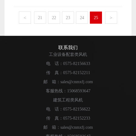
不仅会影响工人的施工状态，还会影响生产。因此，需要
些仍在等待的用户来说，他们想知道储能罐风扇是否昂
质量参差不齐。毕竟，空气冷却器与制造商、材料选择和
对蒸发冷风机进行通风和冷却，使生产车间处于更舒适的
贵。毕竟，这与他们的选择直接相关，也可以让他们知道
加工技术不同，价格也肯定不同。 工业蒸发冷却风机
状态。 蒸发冷风机的选择 在选择蒸发冷风机时，
<
21
22
23
24
25
>
自己的选择是否具有成本效益。 有了这样的选择理
在加工厂投入运行后，全自然通风的实际效果大大提高。
我们应该首先看到工作区域离屋顶有多高。有些工厂的屋
念，我们就更容易选择蒸发冷风机了。事实上，在选择产
生产车间比以前凉爽舒适，刺鼻的灰尘也消失了。舒适的
顶相对较高。在这种情况下，有必要选择大排量蒸发冷风
品时往往是这样。首先，我们应该考虑自己的需求，从多
办公环境提高了生产车间员工的工作积极性和工作效率。
机，或同时安装更多蒸发冷风机，使设备同时工作，从而
方面比较市场上的产品。只有选择能够真正解决自身问题
蒸发冷风机的优点 蒸发冷却空气是最节能、最环
达到更好的通风和冷却效果。如果生产过程中伴有颗粒
联系我们
的产品，我们才能进一步满足更多需求。
保的通风冷却设备。它的电机功率只有1.1KW，也就是
物，还需要选择大功率风扇设备，这样可以起到更好的排
工业设备配套类风机
说，一小时只消耗1千瓦时的电力，这比空调更具成本效
气效果。 如何购买蒸发冷风机 在当今的互联网时
电 话：0575-82156633
益；如果在更大的环境中进行冷却，则不可避免地要安装
代，人们购买设备的渠道很多。例如，更受欢迎的电子商
更多的空调以达到冷却效果。当时的电费非常惊人，但冷
传 真：0575-82152211
务购买渠道可以直接与蒸发冷风机制造商联系。通过该渠
却风扇却不同。一台冷却风扇的覆盖面积达到100平方米，
道购买的蒸发冷风机产品可以享受更优惠的价格。经销商
邮 箱：sales@cnmxfj.com
这是相对划算的。 在公司空调离心风机制冷设备的整
在批量购买时通常会得到很多折扣。当然，当他们需要离
客服热线：15068593647
个使用过程中，实行专职人员管理办法，按时进行维护保
线时，他们也可以得到很多折扣。 蒸发冷风机的特点
建筑工程类风机
养，从而减少空调离心风机制冷设备在整个使用过程中的
是什么 现在蒸发冷风机的功能越来越多。除了常规的
常见故障，提高其使用寿命，保证空调离心风机的实际使
电 话：0575-82156622
通风和排气外，它还具有良好的冷却效果。尤其是在炎热
用效果，节约企业成本。
的夏季，工厂生产车间容易出现温度上升。为了保证良好
传 真：0575-82152233
的生产空间，我们有必要购买相应功率的蒸发冷风机设
邮 箱：sales@cnmxfj.com
备，这可以帮助我们维护生产车间的环境。只有做到这