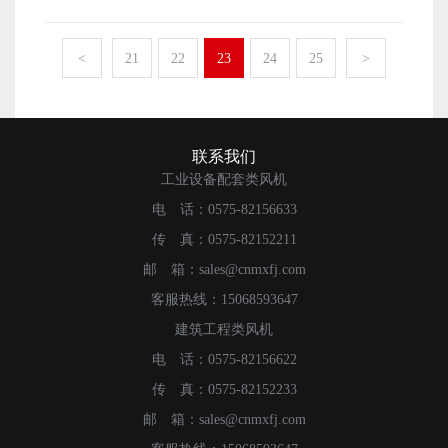
厂这样的地方，需要蒸发冷风机来保持通风。工厂生产对
人负责设备的定期维护和维修，以确保功能的正常使用。
务购买渠道可以直接与蒸发冷风机制造商联系。通过该渠
环境要求很高，一些工厂在工作期间可能会提高工厂的温
综上所述，空冷器风机是一种常见的通风设备，使用
道购买的蒸发冷风机产品可以享受更优惠的价格。当然，
度。这不仅会影响工人的施工状态，还会影响生产。因
<
21
22
23
24
25
>
场景相对固定。通常在隧道里。包括一些通用风机设备，
如果你有批量需求，去线下经销商也可以满足好的采购需
此，需要对蒸发冷风机进行通风和冷却，使生产车间处于
也可直接用于隧道现场。对于长期建议，首选隧道风机。
求，而且通常会在价格上得到很多折扣。 蒸发冷风机
更舒适的状态。 蒸发冷风机的选择 在选择屋顶风
无论是使用效果还是使用寿命，都能更好地满足用户的使
的特点是什么 现在蒸发冷风机的功能越来越多。除了
扇时，我们应该首先看到工作区域离屋顶有多高。有些工
用需求。特别是在连续使用过程中，更容易造成设备故
常规的通风和排气外，它还具有良好的冷却效果。尤其是
厂的屋顶相对较高。在这种情况下，有必要选择大排量屋
联系我们
障。因此，在生产空冷器风机时，制造商专门提高了设备
在炎热的夏季，工厂生产车间容易出现温度上升。为了保
顶风机，或同时安装更多蒸发冷风机，使设备同时工作，
工业设备配套类风机
的使用寿命，使空冷器风机在使用过程中寿命更长。
证良好的生产空间，我们有必要购买相应功率的蒸发冷风
从而达到更好的通风和冷却效果。如果生产过程中伴有颗
电 话：0575-82156633
机设备，这可以帮助我们维护生产车间的环境。但对于那
粒物，还需要选择大功率风扇设备，这样可以起到更好的
些仍在等待的用户来说，他们想知道储能罐风扇是否昂
传 真：0575-82152211
排气效果。 如何购买蒸发冷风机 在当今的互联网
贵。毕竟，这与他们的选择直接相关，也可以让他们知道
时代，人们购买设备的渠道很多。例如，更受欢迎的电子
邮 箱：sales@cnmxfj.com
自己的选择是否具有成本效益。 有了这样的选择理
商务购买渠道可以直接与蒸发冷风机制造商联系。通过该
客服热线：15068593647
念，我们就更容易选择蒸发冷风机了。事实上，在选择产
渠道购买的蒸发冷风机产品可以享受更优惠的价格。当
建筑工程类风机
品时往往是这样。首先，我们应该考虑自己的需求，从多
然，如果你有批量需求，去线下经销商也可以满足好的采
方面比较市场上的产品。只有选择能够真正解决自身问题
电 话：0575-82156622
购需求，而且通常会在价格上得到很多折扣。 蒸发冷
的产品，我们才能进一步满足更多需求。
风机的特点是什么 现在蒸发冷风机的功能越来越多。
传 真：0575-82152233
除了常规的通风和排气外，它还具有良好的冷却效果。尤
邮 箱：sales@cnmxfj.com
其是在炎热的夏季，工厂生产车间容易出现温度上升。为