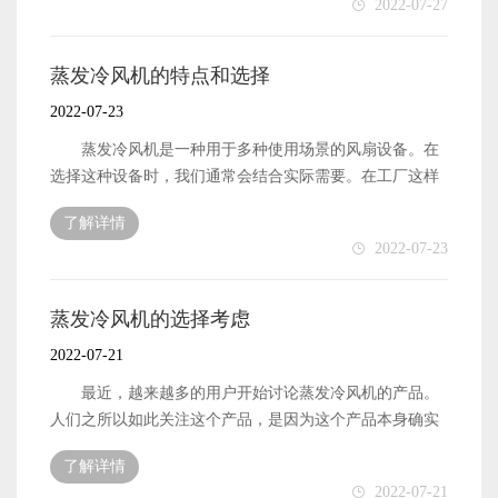
2022-07-27
代，人们购买设备的渠道很多。例如，更受欢迎的电子商
在路上捡起灰尘。扬尘后，容易影响隧道的行车视觉，容
务购买渠道可以直接与屋顶风机制造商联系。通过该渠道
易发生交通事故。为了确保隧道内视野的透明度，需要随
购买的空冷器风机产品可以享受更优惠的价格。当然，如
时使用隧道风机排出扬尘，为过往车辆提供更好的视野。
蒸发冷风机的特点和选择
果你有批量需求，去线下经销商也可以满足好的采购需
浅谈隧道通风机的使用 当许多人第一次接触空冷
2022-07-23
求，而且通常会在价格上得到很多折扣。 空冷器风机
器风机时，不清楚该设备的功能是什么。事实上，隧道风
的特点是什么 现在空冷器风机的功能越来越多。除了
机的作用比我们想象的要大，这直接关系到许多车主的生
蒸发冷风机是一种用于多种使用场景的风扇设备。在
常规的通风和排气外，它还具有良好的冷却效果。尤其是
命安全。虽然我们平时可能无法使用空冷器风机，但我们
选择这种设备时，我们通常会结合实际需要。在工厂这样
在炎热的夏季，工厂生产车间容易出现温度上升。为了保
可以通过隧道获得良好的商业条件，这与隧道风机的作用
的地方，需要蒸发冷风机来保持通风。工厂生产对环境要
证良好的生产空间，我们有必要购买相应功率的空冷器风
了解详情
密不可分。至于风机的工作原理，它与大多数风机的工作
求很高，一些工厂在工作期间可能会提高工厂的温度。这
2022-07-23
机，这可以帮助我们维护生产车间的环境。 有了这样
原理相似。通过风机叶轮的旋转，起到良好的排风作用，
不仅会影响工人的施工状态，还会影响生产。因此，需要
的选择理念，我们就更容易选择屋顶风机了。事实上，在
能更好地清理隧道内的灰尘。 如何维护隧道风机
对蒸发冷风机进行通风和冷却，使生产车间处于更舒适的
选择产品时往往是这样。首先，我们应该考虑自己的需
这也是我们更关注的一个话题，因为空冷器风机全年都在
状态。 蒸发冷风机的选择 在选择蒸发冷风机时，
蒸发冷风机的选择考虑
求，从多方面比较市场上的产品。空冷器风机可以储存使
工作。如果你想让更好的冷却风机设备发挥作用，必要的
我们应该首先看到工作区域离屋顶有多高。有些工厂的屋
2022-07-21
用过程中产生的电力，然后合理利用储存的电力。这更符
维护显然是必不可少的。那么，如何在日常使用过程中维
顶相对较高。在这种情况下，有必要选择大排量蒸发冷风
合当前市场的发展需求，确实对环保事业起到了一定的作
护空冷器风机呢？事实上，隧道内的风机由专人维护，他
机，或同时安装更多蒸发冷风机，使设备同时工作，从而
最近，越来越多的用户开始讨论蒸发冷风机的产品。
用。这就是为什么每个人都喜欢空冷器风机的原因。只有
们会定期了解风机的情况。如果风机运行异常，将在第一
达到更好的通风和冷却效果。如果生产过程中伴有颗粒
人们之所以如此关注这个产品，是因为这个产品本身确实
选择能够真正解决自身问题的产品，我们才能进一步满足
时间进行检修，以避免风机设备故障和交通事故。特别是
物，还需要选择大功率风扇设备，这样可以起到更好的排
有一些优点。屋顶风扇是一种用于多种使用场景的风扇设
更多需求。
在空冷器风机的作用下，可以将地面扬起的灰尘吹走，从
了解详情
气效果。 如何购买蒸发冷风机 在当今的互联网时
备。在选择这种设备时，我们通常会结合实际需要。在工
2022-07-21
而带来更好的驾驶视野。对于隧道风机的维护，工厂有专
代，人们购买设备的渠道很多。例如，更受欢迎的电子商