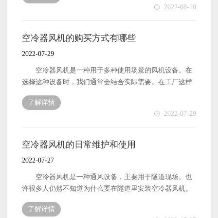
2022-08-10
机的产品特点 1：变压器风机使用冷轧硅钢片进行制
作，减少各大元件之间的摩擦力，这样就可以降低风机启
动时的噪音。 2：变压器风机安装在变压器的一侧，
空冷器风机的购买方式有哪些
结构的设计上是比较紧凑的，因此它的占用空间很小，不
2022-07-29
会影响到变压器的使用。 3：变压器风机的风轮采用
斜叶片的结构，并不是从美观度上面来进行考虑的，而是
空冷器风机是一种用于多种使用场景的风机设备。在
为了降低叶片之间的风声噪音和风阻，增加通过的风量，
选择这种设备时，我们通常会结合实际需要。在工厂这样
来提高降温的效果的。 4：风轮的表面使用电泳处
的地方，需要空冷器风机来保持通风。工厂生产对环境要
了解详情
理，可以增加风轮的表面光滑度，光滑度一旦增加后，表
求很高，一些工厂在工作期间可能会提高工厂的温度。这
2022-07-29
面就不容易出现灰尘堆积的情况，在进行正常转动的时
不仅会影响工人的施工状态，还会影响生产。因此，需要
候，就不需要进行性的进行打理，灰尘过大会打破风机转
对屋顶风机进行通风和冷却，使生产车间处于更舒适的状
动的平衡。 5：变压器风机经过精密的平衡性能调
态。 空冷器风机的选择 在选择空冷器风机时，我
空冷器风机的日常维护和使用
试，目的就是为了保证转动的平衡。 6：不锈钢板冲
们应该首先看到工作区域离屋顶有多高。有些工厂的屋顶
2022-07-27
压成型的端板，让变压器风机的使用起来更加的稳定，结
相对较高。在这种情况下，有必要选择大排量空冷器风
构的可靠性就会增加，同时也可以隔绝一些转动时候的噪
机，或同时安装更多空冷器风机，使设备同时工作，从而
空冷器风机是一种通风设备，主要用于隧道现场。也
音。
达到更好的通风和冷却效果。如果生产过程中伴有颗粒
许很多人仍然不知道为什么要在隧道里安装空冷器风机。
物，还需要选择大功率风机设备，这样可以起到更好的排
这里我们来回答这个问题。众所周知，隧道是一条穿过山
了解详情
气效果。 如何购买空冷器风机 在当今的互联网时
体的车道，里面的光线相对灰暗。当车辆经过时，很容易