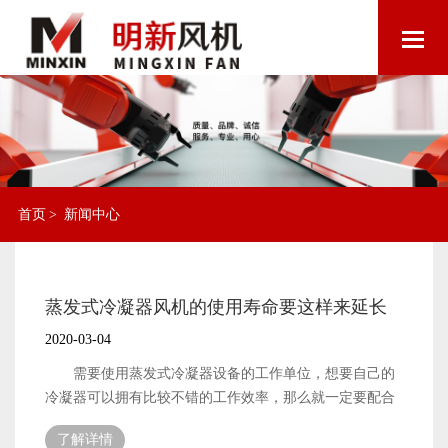
首页
>
新闻中心
蒸发式冷凝器风机的使用寿命要这样来延长
2020-03-04
需要使用蒸发式冷凝器设备的工作单位，想要自己的
冷凝器可以拥有比较不错的工作效率，那么就一定要配合
合适的蒸发式冷凝器风机来一起工作。当厂家购买到合适
了解详情
的风机设备之后，自然也就希望风机设备可以拥有比较长