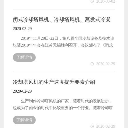
2020-03-02
备的出售价格除了与风机设备的生产制作成本有关系之
较高的工作效率，都与哪些因素有关系呢?下面本文就来简
外，还有便是受风机的宣传推广费用的影响了。厂家宣传
单地介绍一下。 闭式冷却塔风机的工作效率首先便是
推广风机设备也是需要花费一定的费用的，所以风机厂家
与风机设备自身的质量性能有关系了。风机设备自身的性
闭式冷却塔风机、冷却塔风机、蒸发式冷凝
也需要将这些宣传推广的费用按照一定的比例计算在产品
能本身便是比较好的，那么在运转的过程中自然也就可以
器风机实际应用中噪音测试方法明确
2020-02-29
的出售价格中的。 以上便是与闭式冷却塔风机的出售
拥有比较不错的工作效率了。所以，用户在选购风机的过
价格有关系的一些因素了。
程中就需要挑选拥有良好质量和性能的风机设备。 闭
2019年11月20日-22日，第八届全国冷却设备及技术论
式冷却塔风机的工作效率除了与自身的质量性能有关系之
坛暨2019年年会在江苏无锡胜利召开，会议颁布了《闭式
外，还有便是与用户安装风机设备是否正常，以及是否了
冷却塔标准》、《开式冷却塔标准》、《蒸发式冷凝器标
了解详情
解清楚设备正确的使用方法有关系的。风机设备安装正确
准》，明确了闭式冷却塔风机应用于闭式冷却塔、冷却塔
2020-02-29
了，以及使用的方法正确了，那么在使用的过程中也就可
风机应用于开式冷却塔、蒸发式冷凝器风机应用于蒸发式
以拥有比较不错的表现，也就是可以拥有比较高的工作效
冷凝器现场噪音测试方法。 闭式冷却塔风机、冷却塔
率了。 闭式冷却塔风机设备的工作效率还有便是与用
风机、蒸发式冷凝器风机配套应用于制冷设备，与发达国
冷却塔风机的生产速度提升要素介绍
户的保养工作有关系的。风机设备的保养工作做好了，那
家比较，中国制冷市场只相当于发达国家制冷市场的
2020-02-29
么自然也就可以拥有比较不错的工作状态，拥有比较好的
30%，制冷市场前景非常广阔。因此，与这些风机制冷设
工作效率了。
备相关的一些信息也是行业中的人们所关心的。此次年会
生产制作冷却塔风机的厂家，随着时代的发展进步，
的召开，主要是为了能够让大家对我国经济产业目前的形
也成为了如今的时代中比较重要的一个行业。随着冷却塔
式有比较充分的了解和认识，从而帮助大家更好的发展自
这一设备在如今的时代中越来越普及，配合其使用的风机
了解详情
身的企业工厂。 闭式冷却塔风机、冷却塔风机、蒸发
产品也就在如今的市场中拥有比较高的需求量了。作为生
2020-02-29
式冷凝器风机是冷却塔设备的关键部件，对于冷却塔行业