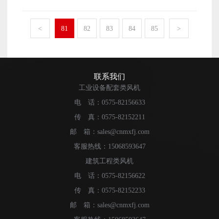
有比较不错的经济收入了和发展了。那么，上虞明新风机
地添加润滑油可以有效地提升风机的工作效率，以及延长
的企业形象要怎么来树立呢?下面本文就来简单地介绍一
风机的使用寿命。 以上便是蒸发式冷凝器风机的日常
下。 上虞明新风机生产制作厂家的良好企业形象想要
<
81
82
83
84
85
>
保养工作一些比较重要的内容了。当然风机的保养工作内
被树立起来，首先需要生产厂家做好风机设备的生产加工
容还包括设备的日常清洁工作，确保风机周围的工作环境
工作，确保厂家生产制作出来的风机设备能够拥有比较不
以及自身都可以拥有比较高的干净度。
错的质量和性能。产品的质量性能好了之后，才能在销售
市场中占据比较有利的地位，受到更多用户的信赖与认
联系我们
可，从而帮助生产厂家树立起一个良好的企业形象来。
工业设备配套类风机
上虞明新风机生产制作厂家的良好企业形象想要被树
电 话：0575-82156633
立起来，不仅需要厂家做好风机设备的生产加工工作，还
传 真：0575-82152211
需要厂家做好企业自身和风机设备的宣传推广工作。做好
了宣传推广工作，才能有更多人知道和了解企业以及企业
邮 箱：sales@cnmxfj.com
生产的风机设备的优点。这样，才是快速树立良好企业形
客服热线：15068593647
象的方法。 以上便是上虞明新风机的生产厂家树立良
建筑工程类风机
好企业形象需要重点关注的事项。
电 话：0575-82156622
传 真：0575-82152233
邮 箱：sales@cnmxfj.com