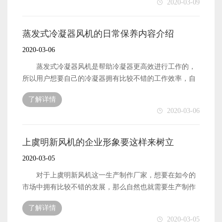
2020-03-09
树立的品牌形象有关系了。产品拥有的品牌形象越好，那
的润滑油添加工作，也是有一些注意事项需要员工提前了
么也就可以在销售市场中拥有比较好的口碑了。产品的市
解清楚的。下面本文就来简单地介绍一下，闭式冷却塔风
场口碑越好，那么也就能够让消费者有更强烈的购买欲望
机设备润滑油要怎么来添加。 闭式冷却塔风机设备的
蒸发式冷凝器风机的日常保养内容介绍
了。 以上便是与蒸发式冷凝器风机这一产品设备的销
润滑油想要添加得正确，那么首先便是需要做好风机设备
2020-03-06
量有关的一些比较重要的因素了，作为生产出售厂家，需
的检查工作。定期地检查风机设备，那么也就可以比较及
要重点关注起来。
时地了解风机设备的具体工作状态了。了解清楚了风机的
蒸发式冷凝器风机是帮助冷凝器更高效进行工作的，
工作状态之后，也就可以判断出什么时候需要添加润滑油
所以用户想要自己的冷凝器拥有比较不错的工作效率，自
来帮助风机更好地进行工作。 闭式冷却塔风机的润滑
然也就需要做好风机设备的日常保养工作有关系的。那
了解详情
油想要添加得正确，除了需要做好风机设备的检查工作之
么，风机设备的日常保养工作内容都有哪些呢?下面本文就
2020-03-06
外，还有便是需要选对润滑油的牌子。最好便是选择同一
来简单地介绍一下。 蒸发式冷凝器风机的日常保养工
个牌子的润滑油来进行添加工作，防止出现品牌不同添加
作中，比较重要的便是做好风机设备的检查工作。检查工
剂不同而出现一些异常情况。因此，当操作设备的员工发
作地进行是让用户可以比较及时地了解清楚风机设备的工
上虞明新风机的企业形象要这样来树立
生交替现象时，一定要做好交接工作，了解清楚风机设备
作状态，如果发现风机存在着一些安全隐患或是其他的故
2020-03-05
添加的润滑油到底是哪一个品牌的产品。 以上便是闭
障，那么也就可以及时地进行维修保养。做好检查工作不
式冷却塔风机设备的润滑油想要添加好，需要设备的操作
仅可以做好设备的保养工作，还可以有效地预防安全事故
对于上虞明新风机这一生产制作厂家，想要在如今的
管理人员注意的一些事项了。
地发生。 蒸发式冷凝器风机的日常保养工作，除了需
市场中拥有比较不错的发展，那么自然也就需要生产制作
要做好风机设备的检查工作之外，还有便是需要风机的使
厂家做好自身的企业形象树立工作了。良好的企业形象能
了解详情
用者做好设备的润滑油添加工作。风机作为金属材质的机
够让更多的客户认识了解企业厂家，如此一来也就可以拥
2020-03-05
械设备，润滑油地添加是比较重要的一项保养工作。正确