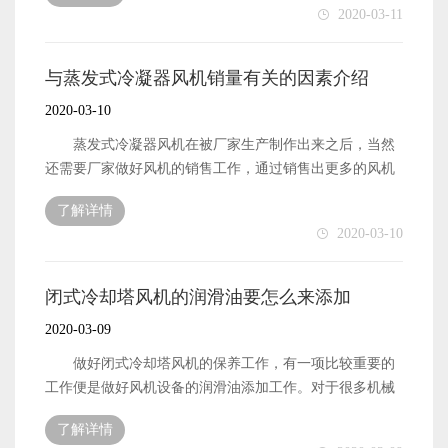
2020-03-11
也才能有更大的机会被目标客户购买了。那么，风机产品
的知名度要怎么才能被提高呢?下面本文就来简单地介绍一
下具体措施。 上虞明新风机的知名度想要被提升起
与蒸发式冷凝器风机销量有关的因素介绍
来，那么作为生产制作厂家首先便是需要厂家做好风机产
2020-03-10
品的生产加工工作，确保自己生产制作出来的风机设备拥
有比较不错的质量和性能。产品的质量性能好了之后，才
蒸发式冷凝器风机在被厂家生产制作出来之后，当然
能在同行的竞争对比中占据比较有利的地位，让更多的用
还需要厂家做好风机的销售工作，通过销售出更多的风机
户愿意选择明新这一品牌的风机产品。 上虞明新风机
设备来提升厂家的经济收入，从而保障风机的生产厂家能
了解详情
的知名度想要被提升起来，那么厂家不仅需要做好风机产
够拥有比较不错的发展。所以，风机的生产出售厂家也就
2020-03-10
品的生产工作，保障产品拥有比较不错的质量和性能，还
比较关心自己生产制作的风机设备的销量与哪些因素有关
需要风机的生产厂家做好风机设备的宣传推广工作。宣传
了。下面本文就来简单地介绍一下，蒸发式冷凝器风机的
广告做好了才能有更多的用户对这一品牌的风机产品有了
销量都与哪些因素有关。 蒸发式冷凝器风机的销量首
闭式冷却塔风机的润滑油要怎么来添加
解，也就是将风机的知名度提升起来了。 以上便是上
先便是与产品自身的质量和性能有关系的。厂家生产制作
2020-03-09
虞明新风机的知名度想要被提升起来，作为厂家需要做好
出来的风机设备可以拥有比较不错的质量和性能，那么在
的相关工作内容了。
销售市场中也就可以拥有比较不错的销量和受欢迎程度
做好闭式冷却塔风机的保养工作，有一项比较重要的
了。对于用户来说，自然是希望自己购买的风机设备是拥
工作便是做好风机设备的润滑油添加工作。对于很多机械
有比较不错的质量的。所以优质的风机产品会拥有更高的
设备来说，做好润滑油添加工作，确保设备的工作状态比
了解详情
销量。 蒸发式冷凝器风机的销量当然还与厂家为产品
较良好是比较重要的一项工作。但是，想要做好风机设备