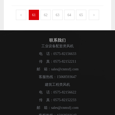
那么，明新风机的生产制作技术要怎么才能被提升起来，
业，才能更快速高效地进行风机设备的生产加工工作了。
达到专业先进的地步呢?下面本文就来简单地介绍一下。
因此，做好自身的生产效率提升工作，将生产技术提升起
明新风机的制作技术想要被提升起来，首先便是需要
<
61
62
63
64
65
>
来也是非常重要的。 以上便是散热器风机的生产效率
厂家做好市场信息调查了解工作了。厂家对市场信息有了
想要被提升起来，作为该设备的生产制作厂家，需要做好
调查和了解之后，才能让厂家知道自己所掌握的技术与市
的相关工作内容了。
场中先进的技术之间存在的差距。只要生产厂家知道了自
身所掌握的生产技术应该怎么来改进，才能确保自己能够
联系我们
真正有效地将自己的生产技术提升起来了。 明新风机
工业设备配套类风机
的制作技术想要被提升，除了需要做好自身市场信息调查
电 话：0575-82156633
了解工作之外，还需要厂家做好的便是员工的培训工作
传 真：0575-82152211
了。员工的培训工作做好了之后，才能确保工厂中进行生
产加工工作的员工都能够掌握专业先进的生产技术，这样
邮 箱：sales@cnmxfj.com
才能确保厂家可以真正地实现生产技术地提升工作了。
客服热线：15068593647
建筑工程类风机
电 话：0575-82156622
传 真：0575-82152233
邮 箱：sales@cnmxfj.com