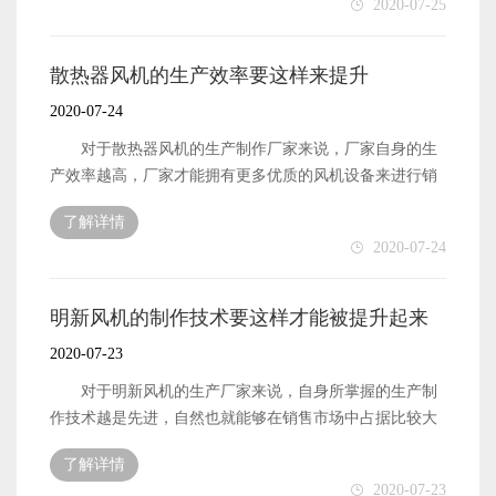
2020-07-25
格除了与生产制作成本有关之外，还有便是与同类产品所
自身能够拥有比较多的经济收入。工厂的经济收入高了之
拥有的市场价格有关系的。作为生产制作该产品的厂家需
后，自身的发展速度也就可以被提升起来了。那么，上虞
要了解清楚产品的市场价位，然后根据产品的市场价位来
明新企业要怎么来提升自己的产品产量呢?下面本文就来简
散热器风机的生产效率要这样来提升
制定自己生产的产品的出售价格。只有这样才能确保自己
单地介绍一下。 上虞明新企业想要将自己的产品产量
2020-07-24
销售的风机设备能够拥有比较不错的销量，才能在如今的
提升起来，首先需要做好的便是风机设备的产前准备工作
市场中占据有利的地位。
了。产前准备工作做好了，才能确保厂家的生产加工工作
对于散热器风机的生产制作厂家来说，厂家自身的生
可以比较快速高效地进行。产前准备工作的主要内容便
产效率越高，厂家才能拥有更多优质的风机设备来进行销
是：生产原材料的采购工作，生产设备与生产工作人员的
售工作。厂家能够有更多的风机设备来进行销售，那么自
了解详情
相关安排工作，以及工厂的生产环境优化工作了。上虞明
然可以将工厂自身的生产效率提升起来了。因此，风机厂
2020-07-24
新企业能够合理安排这些工作，也就能够确保厂家可以将
家也就会比较关注，如何来提升自己的生产效率。下面本
设备的生产加工效率提升起来了。企业能够拥有比较高的
文就来简单地介绍一下，厂家要怎么才能提升自己的生产
生产加工效率，自然也就可以将产品的产量提升起来了。
效率。 散热器风机的生产效率想要被提升起来，首先
明新风机的制作技术要这样才能被提升起来
上虞明新想要将自身的产品产量提升起来，还需要做
便是需要厂家做好自身的生产原材料的采购工作了。厂家
2020-07-23
好的便是自身的生产规模扩大工作了。厂家的生产规模越
采购回来的原材料数量和质量都拥有了保障，那么自然也
大，那么在单位时间内能够生产制作出来的产品自然也就
就能够确保厂家的生产加工工作可以高效快速地进行下去
对于明新风机的生产厂家来说，自身所掌握的生产制
越多了。
了，自然也就能够将自身的生产效率提升起来了。 散
作技术越是先进，自然也就能够在销售市场中占据比较大
热器风机的生产效率想要被提升起来，除了需要厂家做好
的市场份额了。明新厂家能够占据比较大的市场份额，那
了解详情
生产原材料的采购工作之外，还有便是需要将工厂自身的
么工厂自身的发展速度也就能够拥有比较有效的提升了。
2020-07-23
生产技术提升起来了。厂家掌握的生产技术越先进和专