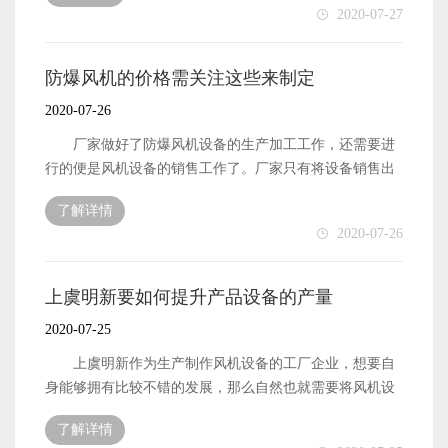
2020-07-27
容。那么，明新风机设备的质量都与哪些因素有关系呢?
明新风机设备的质量与这些因素有关系，厂家生产制
作出来的产品想要拥有良好的质量，就一定要厂家能够使
防爆风机的价格需关注这些来制定
用优质的生产原材料来进行生产加工工作。厂家的生产加
2020-07-26
工工作做好了，才能确保厂家生产制作出来的产品能够拥
有比较不错的质量。因此，风机设备的生产厂家一定要提
厂家做好了防爆风机设备的生产加工工作，还需要进
前做好自身的生产原材料的采购工作才可以。 明新风
行的便是风机设备的销售工作了。厂家只有将设备销售出
机设备的质量除了与生产原材料的质量有关系之外，还有
去了，才能获得经济收入。因此，作为风机设备的生产制
了解详情
便是与厂家自身的生产技术有关系。厂家自身生产制作出
作厂家，自然需要将风机设备的销售工作做好了。但是想
2020-07-26
来的产品质量是否能够拥有更好的质量，更大地传承生产
要做好设备的销售工作，也就需要厂家能够将设备的出售
原材料的质量，就需要看厂家自身的生产技术是否专业先
价格制定好。那么，防爆风机的出售价格在进行制定的过
进了。 以上便是与明新风机这一品牌的风机产品的质
程中，应该关注哪些事项呢?下面本文就来简单地介绍一
上虞明新要如何提升产品设备的产量
量有关系的一些因素了。厂家想要自身做好生产效率的保
下。 防爆风机设备出售价格首先便是需要厂家做好自
2020-07-25
障工作一定要做好的相关工作内容了。
身的生产制作成本的计算工作了，产品的销售价格是一定
要比产品的生产制作成本要高的，只有这样才能确保产品
上虞明新作为生产制作风机设备的工厂企业，想要自
在被销售出去之后，厂家能够获得经济收入。因此，做好
身能够拥有比较不错的发展，那么自然也就需要将风机设
生产制作成本的计算工作，也就能够大致的估算出自己的
备的产量提升起来，这样才能将风机设备的销量也提升起
了解详情
产品出售价格应该在什么价位了。 防爆风机的出售价
来。厂家企业能够销售出去更多的产品，也就意味着工厂