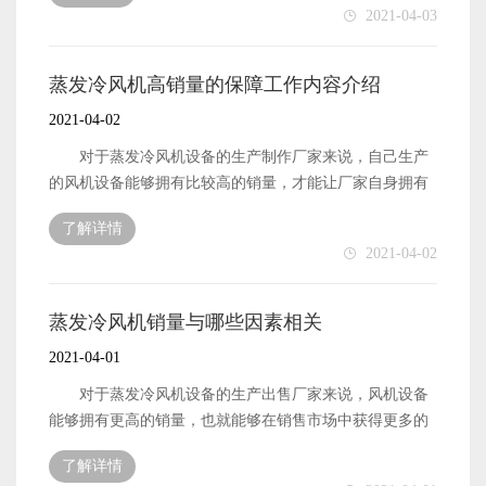
2021-04-03
对这些影响因素有了解之后，才能更加有效地提升风机设
备的销量。而一般来说，优质的蒸发冷风机设备是更加能
够拥有高销量一点的。下面就来简单地介绍一下这是为什
蒸发冷风机高销量的保障工作内容介绍
么。 优质的蒸发冷风机设备能够拥有更高的销量，首
2021-04-02
先便是因为用户都是希望自己能够购买到质量优质的风机
设备的。产品设备的质量性能优质良好了，那么才能在销
对于蒸发冷风机设备的生产制作厂家来说，自己生产
售市场中满足更多用户的需求，能够获得更多用户的认
的风机设备能够拥有比较高的销量，才能让厂家自身拥有
可。这样一来也就能够在销售市场中拥有不错的销量了。
更多的经济收入，自身的发展也才能拥有资金。所以，厂
了解详情
蒸发冷风机设备能够是优质的，那么也就能够拥有更
家想要自身能够拥有更好的发展，就需要做好风机设备的
2021-04-02
好的运转效率，能够拥有更加长久的使用寿命。这些优点
销售工作，确保风机设备能够拥有不错的销量。那么，厂
对于用户来说，都是比较有吸引力的，因此也就能够在销
家想要自己生产的风机设备拥有更高的销量，需要厂家做
售市场中拥有比较不错的销量了。 以上便是优质的蒸
好哪些工作呢?下面本文就来简单地介绍一下。 蒸发
蒸发冷风机销量与哪些因素相关
发冷风机设备能够在销售市场中拥有更高销量的主要原因
冷风机的销量想要更高，首先便是需要厂家做好自身的生
2021-04-01
介绍。
产制作工作，确保厂家生产制作出来的风机设备能够拥有
良好的质量和性能。质量性能良好的产品，才能在销售市
对于蒸发冷风机设备的生产出售厂家来说，风机设备
场中获得更多用户的关注，能够有更多被用户购买的机
能够拥有更高的销量，也就能够在销售市场中获得更多的
会。 蒸发冷风机的销量除了与设备自身的质量和性能
经济收入。生产风机设备的厂家获得经济收入越高，那么
了解详情
有关之外，还有便是与厂家为产品树立的品牌形象有关
自身的发展速度也就能够越快速了。厂家的发展速度快速