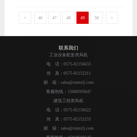
想要做好风机的质量保障工作，也是有很多相关工作需要
术提升工作了。厂家自身的生产技术越专业和先进，那么
做好的。下面本文就来简单地介绍一下。 做好上虞风机质
自然也就能够将原材料的良好性能更大程度的保留到最终
量保障工作的关键介绍 厂家想要自身能够做好上虞风
<
46
47
48
49
50
>
生产制作出来的风机设备中。
机的质量保障工作，首先便是需要厂家做好风机原材料的
质量保障工作才可以。原材料的质量性能越好，那么生产
制作出来的风机设备也就有更大的概率拥有良好的质量
了。毕竟，原材料是在源头上影响产品质量的关键因素。
联系我们
上虞风机的质量想要好，除了需要厂家做好原材料的
工业设备配套类风机
质量保障工作之外，还有便是需要厂家做好自身的生产技
电 话：0575-82156633
术提升工作了。生产技术的专业性在很大程度上影响着原
传 真：0575-82152211
材料的质量传承度。所以，厂家一定要做好自身的生产技
术提升工作才可以了。 以上便是厂家想要做好上虞风
邮 箱：sales@cnmxfj.com
机设备的质量保障工作，需要厂家做好的相关工作内容
客服热线：15068593647
了。 相关推荐：上虞风机盘管的组成及工作原理
建筑工程类风机
：上虞风机主要用在什么地方
电 话：0575-82156622
传 真：0575-82152233
邮 箱：sales@cnmxfj.com