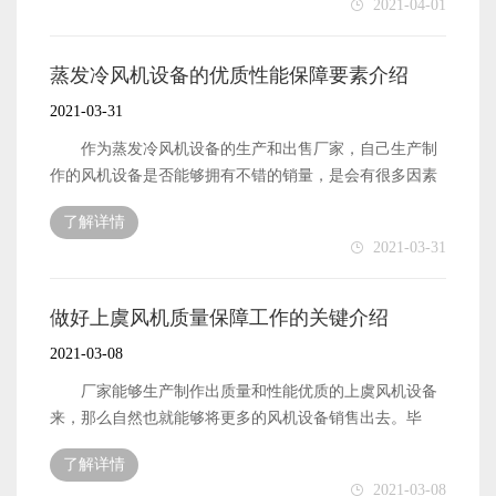
2021-04-01
的。产品的品牌形象越高越好，那么在销售市场中占据的
了，也才能拥有后续更好的发展，以及为客户提供更优质
地位也就会越高了，这样的风机设备自然也就能够拥有更
的风机设备。那么，蒸发冷风机设备的销量都与哪些因素
好的销量了。毕竟，用户也都是喜欢购买品牌形象良好的
相关呢?下面本文就来简单地介绍一下。 蒸发冷风机
蒸发冷风机设备的优质性能保障要素介绍
风机设备的。 以上便是可以保障蒸发冷风机设备拥有
的销量首先便是风机设备自身的质量和性能有关的，厂家
2021-03-31
较高销量的一些重要工作内容了。
生产制作出来的风机设备能够拥有不错的质量，那么自然
也就能够在销售市场中占据有利的地位。用户都是希望自
作为蒸发冷风机设备的生产和出售厂家，自己生产制
己能够购买到质量优质的产品的，所以优质的风机设备也
作的风机设备是否能够拥有不错的销量，是会有很多因素
就能够拥有比较高的销量了。 蒸发冷风机的销量除了
在影响的。比如风机设备的质量好不好，风机设备是否能
了解详情
与自身的质量和性能有关之外，还有便是与厂家为产品制
够拥有不错的性能，是否拥有一个合理的出售价格等等。
2021-03-31
定的出售价格高低有关的。产品的出售价格是否合理，对
风机设备的性能好不好，对风机设备的销量影响很大。那
用户的购买欲望影响还是很大的。所以，厂家一定要做好
么，厂家要怎么才能保障设备是拥有良好的性能的呢?下面
产品的出售价格制定工作，确保能够为风机设备制定一个
本文就来简单地介绍一下。 蒸发冷风机设备的性能想
做好上虞风机质量保障工作的关键介绍
合理的出售价格。 以上便是与蒸发冷风机设备的销量
要是优质的，首先便是需要厂家做好生产原材料的性能保
2021-03-08
有比较大关系的一些因素了。
障工作的。厂家生产制作的设备性能是受到原材料的性能
影响的。也就是说，厂家能够拥性能优质的原材料之后，
厂家能够生产制作出质量和性能优质的上虞风机设备
也就有能够有更大的机会生产制作出优质的风机设备来
来，那么自然也就能够将更多的风机设备销售出去。毕
了。所以，厂家也就一定要做好原材料的采购工作。
竟，质量性能优质的产品设备，才能在销售市场中占据有
了解详情
蒸发冷风机的性能想要优质，除了需要厂家做好原材料的
利的地位，能够拥有更多被销售出去的机会。不过，厂家
2021-03-08
性能保障工作之外，还有便是需要厂家做好自身的生产技