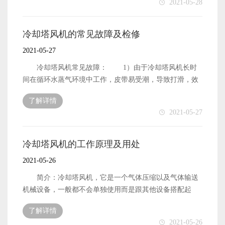
2021-05-28
时，提高风扇频率；当Wendy低于设定值时，降低风扇频
明轴承可能有缺陷。应拆下进行进一步检查，并在确认故
尺寸较大时，点蚀往往成为疲劳的根源，最终导致轮齿疲
率。
障后更换。此外，使用优质润滑油和添加适当的添加剂有
劳断裂。因此，齿轮接触精度和点蚀应每年检查一次。接
助于延长齿轮和轴承的使用寿命。我公司定期对润滑油的
触精度要求见表1。凹坑的尺寸和长度不应超过齿长的1/3
冷却塔风机的常见故障及检修
粘度、酸值、机械杂质等重要指标进行检测，不合格及时
和齿高的1/2。滚动轴承的常见失效形式是滚动体或内外环
2021-05-27
更换。此外，在l85a和lf60风机减速器中添加了润滑油添加
滚道的点蚀损伤。当发生点蚀失效时，会产生强烈的振
剂。这两台风机齿轮和轴承的设计寿命为50000小时。自
动、噪声和发热。由于滚动轴承不应经常拆卸，且受结构
冷却塔风机常见故障： 1）由于冷却塔风机长时
1997年以来，它们已连续运行6万多小时，齿轮和轴承状况
和安装位置的限制，直接检查滚动轴承比较困难。停止机
间在循环水蒸气环境中工作，皮带易受潮，导致打滑，效
良好。 联轴器的整修： 由于反复起动的冲击、长期的振动
器后，转动齿轮并将声音棒粘在轴承箱上。仔细听轴承转
率降低和冷却效果差。 2）由于风机主轴长时间承受
磨损、腐蚀和老化，弹性元件会失效。因此，每年都有必
了解详情
动的声音。轴承正常转动的声音应清晰、连续、均匀。如
皮带的拉力，因此轴偏心，运转时会产生较大的晃动和噪
2021-05-27
要进行定期检查。如果橡胶元件老化、磨损，弹性膜片倒
果声音沉闷、断断续续、发夹，说明轴承可能有缺陷。应
音；同时，皮带受到皮带轮振动产生的交变应力的影响，
伏或损坏，应及时更换。另外，在安装或维修过程中，为
拆下进行进一步检查，并在确认故障后更换。此外，使用
并产生疲劳变形，打滑，从而缩短了使用寿命。这种相互
减少联轴器不对中的影响，两半联轴器的同轴度误差不大
优质润滑油和添加适当的添加剂有助于延长齿轮和轴承的
作用形成了一个恶性循环，最终加速了皮带的磨损和风机
冷却塔风机的工作原理及用处
于0.1mm。
使用寿命。我公司定期对润滑油的粘度、酸值、机械杂质
轴承的疲劳失效。 3）有时，刀片会不规则地振动，
2021-05-26
等重要指标进行检测，不合格及时更换。此外，在l85a和
卡住并泄漏。 4）电机故障。 保养方式：
lf60风机减速器中添加了润滑油添加剂。这两台风机齿轮
1）检查并调整风机叶片和风道。风机叶片和风道通常由玻
简介：冷却塔风机，它是一个气体压缩以及气体输送
和轴承的设计寿命为50000小时。自1997年以来，它们已连
璃纤维制成。它充当通风和转移的管道。由于刀片是通过
机械设备，一般都不会单独使用而是跟其他设备搭配起
续运行6万多小时，齿轮和轴承状况良好。 冷却塔风机联
轮毂中的夹具固定到位的，因此长时间操作后，刀片可能
来。它一直都存在于设备的内部，形状有很多有叶片或者
轴器检修： 冷却塔风机联轴器的好坏直接关系到风机
了解详情
会绕着中心旋转，从而影响平衡并引起振动。因此，风机
风扇等等。冷却塔，它是利用水来作为循环冷却剂，系统
2021-05-26
的平稳运行。我公司Lf47、l85a、lf60冷却塔风机分别采用
叶片的角度必须每年进行检查和调整。 2）润滑油系