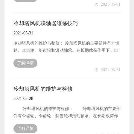
2021-06-01
器启动，电机将进入再生状态，出现故障跳闸。应当将启
动模式设置为速度跟踪然后再启动，以便通过在启动变频
器之前检测电动机的速度和方向，可以平稳地启动电动机
冷却塔风机联轴器维修技巧
而不会产生影响。 3、变频器的频率。如果使用普通
2021-05-31
电机，应设置最低工作频率，以保持电机适当的温升。频
率下限通常为20Hz。如果使用变频电机，频率下限通常可
冷却塔风机的维护与整修： 冷却塔风机的主要部件有伞齿
以达到5Hz。 4.冷却塔共振。试运行时，若冷却塔出
轮、伞齿轮、斜齿轮和滚动轴承。在长期载荷作用下，齿
现机械共振现象，可采用修改参数的技巧，将固定的频率
轮的失效形式是轮齿工作面的磨损和点蚀。齿轮磨损或点
了解详情
列为跳变频率。 5、冷却塔溢流。冷却塔运行台数固
蚀后，运动精度降低，噪声和振动增大。当点蚀尺寸较大
2021-05-31
定，避免了冷却塔溢流问题，节约了宝贵的水资源，降低
时，点蚀往往成为疲劳的根源，最终导致轮齿疲劳断裂。
了运行成本。 6、布水器问题。传统冷却塔采用风机
因此，齿轮接触精度和点蚀应每年检查一次。 凹坑的尺寸
变频。当流经冷却塔的水量小于设计值的1/3时，会导致布
和长度不应超过齿长的1/3和齿高的1/2。滚动轴承的常见失
冷却塔风机的维护与检修
水器远端出水流量减少，填料布水不均，会导致造成冷却
效形式是滚动体或内外环滚道的点蚀损伤。当发生点蚀失
2021-05-28
塔效率下降（但仍高于冷却塔风机定频的情况）。有条件
效时，会产生强烈的振动、噪声和发热。由于滚动轴承不
时，最好采用变流量冷却塔。冷却塔的布水器是一个水
应经常拆卸，且受结构和安装位置的限制，直接检查滚动
冷却塔风机的维护与检修： 冷却塔风机的主要部
池。池底开孔，注水由孔给。 7、冷却塔出口温度的
轴承比较困难。停止机器后，转动齿轮并将声音棒粘在轴
件有伞齿轮、伞齿轮、斜齿轮和滚动轴承。在长期载荷作
选择。一般采用近湿球温控技术，即设定冷却塔出水温
承箱上。仔细听轴承转动的声音。轴承正常转动的声音应
用下，齿轮的失效形式是轮齿工作面的磨损和点蚀。齿轮
度，通过温度控制冷却塔风机的频率。当温度高于设定值
了解详情
清晰、连续、均匀。 如果声音沉闷、断断续续、发夹，说
磨损或点蚀后，运动精度降低，噪声和振动增大。当点蚀