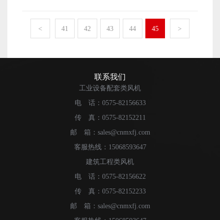
在运行的时候会在大气中中吸收能量，从而用来降低水温
弹性环销联轴器、弹性销联轴器、膜片联轴器。这三种联
统的监控和维护。减速器，油管，油镜中有润滑油存在，
的设备。它涉及的学科有热力学以及流体学，主要是利用
轴器都起到传递扭矩和缓冲振动的作用。其中，弹性环销
是风机的“血统”。如果每年使用机械密封检查静环的磨
与工业中的散热装置，以确保系统可以正常的运行。它一
<
41
42
43
44
45
>
联轴器的弹性环、弹性销联轴器的橡胶接头和膜片联轴器
损，则需要更换损坏。风机运行时，必须定期检查油位，
般的形状为桶状，因此我们将其称为冷却塔。冷却塔风
的弹性膜片都是弹性元件，可以补偿轴的相对位移。由于
因为挥发物和泄漏的润滑油将继续减少。当油位低于减速
机，就是冷却塔用来在大气中吸收能量的装置。冷却塔风
反复起动的冲击、长期的振动磨损、腐蚀和老化，弹性元
器的1/3时，必须及时添加润滑油。如果油位下降太快，则
机是水与空气直接触摸进行热交换的一种设备，它主要由
件会失效。因此，每年都有必要进行定期检查。如果橡胶
必须停止并修理。避免造成更大的故障。 3）叶片腐
风机、电机、填料、播水体系、塔身、水盘等构成，主要
联系我们
元件老化、磨损，弹性膜片倒伏或损坏，应及时更换。另
蚀的监测和处理。冷却塔风机均在室外大气中工作。水蒸
由在风机作用下的温度对比低的空气与填猜中的水进行热
工业设备配套类风机
外，在安装或维修过程中，为减少联轴器不对中的影响，
气沿着风机叶片的轴线从底部到顶部流动。风机冷却塔的
交换然后到达下降水温的意图。 冷却塔风机的工作原理
电 话：0575-82156633
两半联轴器的同轴度误差不大于0.1mm。 相关推荐：冷却
传动轴，轮毂，支架和钢结构主要是碳钢材料，它们长时
及用处： 冷却塔风机是水与空气直接触摸进行热交换
塔风机的常见故障及检修 ：冷却塔风机的工作原理及用处
间与水蒸气接触并在潮湿的环境中工作。驱动轴腐蚀后，
传 真：0575-82152211
的一种设备，它主要由风机、电机、填料、播水体系、塔
截面积减小，抗扭强度降低，容易发生扭转断裂的事故。
身、水盘等构成，主要由在风机作用下的温度对比低的空
邮 箱：sales@cnmxfj.com
轴承承担着载荷和重力交变的作用。腐蚀后，横截面积减
气与填猜中的水进行热交换然后到达下降水温的意图。水
客服热线：15068593647
小，刚度减小，从而加剧了风机的振动。当强度下降到一
塔的结构及规划工况在说明书上有注明，而咱们如今选用
建筑工程类风机
定水平时，风机和管道可能会倾斜。另外，轮毂腐蚀后重
的水吨为单位是国际上对比常用的单位。 咱们一般所
心会改变，这将导致叶片振动不平衡。 4）通过检查
电 话：0575-82156622
说的冷却塔是指开放式冷却塔： A.它是一种在塔内经
间隙，检查并观察叶片与车轮之间的连接是否损坏，铆钉
过布水体系将热水喷洒成水滴或水膜状，水在填猜中从上
传 真：0575-82152233
螺栓的断裂和振动。检查铆钉是否松动，叶片表面是否有
向下活动，空气在填猜中由下向上或水平方向活动，利用
邮 箱：sales@cnmxfj.com
裂纹和紧绷。 相关推荐：冷却塔风机的工作原理及用处
水的蒸腾及冷空气和热水的热传递带走水中废热的设备。