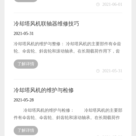
2021-06-01
器启动，电机将进入再生状态，出现故障跳闸。应当将启
动模式设置为速度跟踪然后再启动，以便通过在启动变频
器之前检测电动机的速度和方向，可以平稳地启动电动机
冷却塔风机联轴器维修技巧
而不会产生影响。 3、变频器的频率。如果使用普通
2021-05-31
电机，应设置最低工作频率，以保持电机适当的温升。频
率下限通常为20Hz。如果使用变频电机，频率下限通常可
冷却塔风机的维护与整修： 冷却塔风机的主要部件有伞齿
以达到5Hz。 4.冷却塔共振。试运行时，若冷却塔出
轮、伞齿轮、斜齿轮和滚动轴承。在长期载荷作用下，齿
现机械共振现象，可采用修改参数的技巧，将固定的频率
轮的失效形式是轮齿工作面的磨损和点蚀。齿轮磨损或点
了解详情
列为跳变频率。 5、冷却塔溢流。冷却塔运行台数固
蚀后，运动精度降低，噪声和振动增大。当点蚀尺寸较大
2021-05-31
定，避免了冷却塔溢流问题，节约了宝贵的水资源，降低
时，点蚀往往成为疲劳的根源，最终导致轮齿疲劳断裂。
了运行成本。 6、布水器问题。传统冷却塔采用风机
因此，齿轮接触精度和点蚀应每年检查一次。 凹坑的尺寸
变频。当流经冷却塔的水量小于设计值的1/3时，会导致布
和长度不应超过齿长的1/3和齿高的1/2。滚动轴承的常见失
冷却塔风机的维护与检修
水器远端出水流量减少，填料布水不均，会导致造成冷却
效形式是滚动体或内外环滚道的点蚀损伤。当发生点蚀失
2021-05-28
塔效率下降（但仍高于冷却塔风机定频的情况）。有条件
效时，会产生强烈的振动、噪声和发热。由于滚动轴承不
时，最好采用变流量冷却塔。冷却塔的布水器是一个水
应经常拆卸，且受结构和安装位置的限制，直接检查滚动
冷却塔风机的维护与检修： 冷却塔风机的主要部
池。池底开孔，注水由孔给。 7、冷却塔出口温度的
轴承比较困难。停止机器后，转动齿轮并将声音棒粘在轴
件有伞齿轮、伞齿轮、斜齿轮和滚动轴承。在长期载荷作
选择。一般采用近湿球温控技术，即设定冷却塔出水温
承箱上。仔细听轴承转动的声音。轴承正常转动的声音应
用下，齿轮的失效形式是轮齿工作面的磨损和点蚀。齿轮
度，通过温度控制冷却塔风机的频率。当温度高于设定值
了解详情
清晰、连续、均匀。 如果声音沉闷、断断续续、发夹，说
磨损或点蚀后，运动精度降低，噪声和振动增大。当点蚀