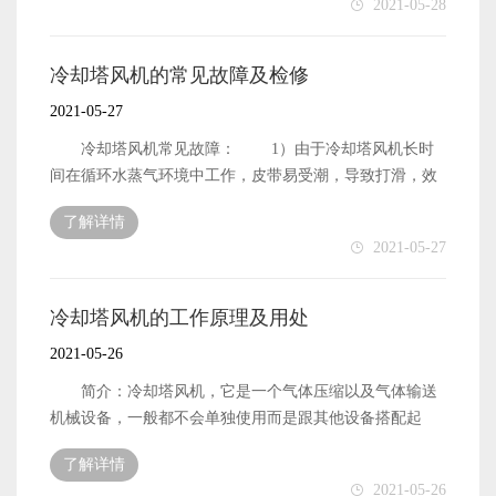
2021-05-28
时，提高风扇频率；当Wendy低于设定值时，降低风扇频
明轴承可能有缺陷。应拆下进行进一步检查，并在确认故
尺寸较大时，点蚀往往成为疲劳的根源，最终导致轮齿疲
率。
障后更换。此外，使用优质润滑油和添加适当的添加剂有
劳断裂。因此，齿轮接触精度和点蚀应每年检查一次。接
助于延长齿轮和轴承的使用寿命。我公司定期对润滑油的
触精度要求见表1。凹坑的尺寸和长度不应超过齿长的1/3
冷却塔风机的常见故障及检修
粘度、酸值、机械杂质等重要指标进行检测，不合格及时
和齿高的1/2。滚动轴承的常见失效形式是滚动体或内外环
2021-05-27
更换。此外，在l85a和lf60风机减速器中添加了润滑油添加
滚道的点蚀损伤。当发生点蚀失效时，会产生强烈的振
剂。这两台风机齿轮和轴承的设计寿命为50000小时。自
动、噪声和发热。由于滚动轴承不应经常拆卸，且受结构
冷却塔风机常见故障： 1）由于冷却塔风机长时
1997年以来，它们已连续运行6万多小时，齿轮和轴承状况
和安装位置的限制，直接检查滚动轴承比较困难。停止机
间在循环水蒸气环境中工作，皮带易受潮，导致打滑，效
良好。 联轴器的整修： 由于反复起动的冲击、长期的振动
器后，转动齿轮并将声音棒粘在轴承箱上。仔细听轴承转
率降低和冷却效果差。 2）由于风机主轴长时间承受
磨损、腐蚀和老化，弹性元件会失效。因此，每年都有必
了解详情
动的声音。轴承正常转动的声音应清晰、连续、均匀。如
皮带的拉力，因此轴偏心，运转时会产生较大的晃动和噪
2021-05-27
要进行定期检查。如果橡胶元件老化、磨损，弹性膜片倒
果声音沉闷、断断续续、发夹，说明轴承可能有缺陷。应
音；同时，皮带受到皮带轮振动产生的交变应力的影响，
伏或损坏，应及时更换。另外，在安装或维修过程中，为
拆下进行进一步检查，并在确认故障后更换。此外，使用
并产生疲劳变形，打滑，从而缩短了使用寿命。这种相互
减少联轴器不对中的影响，两半联轴器的同轴度误差不大
优质润滑油和添加适当的添加剂有助于延长齿轮和轴承的
作用形成了一个恶性循环，最终加速了皮带的磨损和风机
冷却塔风机的工作原理及用处
于0.1mm。
使用寿命。我公司定期对润滑油的粘度、酸值、机械杂质
轴承的疲劳失效。 3）有时，刀片会不规则地振动，
2021-05-26
等重要指标进行检测，不合格及时更换。此外，在l85a和
卡住并泄漏。 4）电机故障。 保养方式：
lf60风机减速器中添加了润滑油添加剂。这两台风机齿轮
1）检查并调整风机叶片和风道。风机叶片和风道通常由玻
简介：冷却塔风机，它是一个气体压缩以及气体输送
和轴承的设计寿命为50000小时。自1997年以来，它们已连
璃纤维制成。它充当通风和转移的管道。由于刀片是通过
机械设备，一般都不会单独使用而是跟其他设备搭配起
续运行6万多小时，齿轮和轴承状况良好。 冷却塔风机联
轮毂中的夹具固定到位的，因此长时间操作后，刀片可能
来。它一直都存在于设备的内部，形状有很多有叶片或者
轴器检修： 冷却塔风机联轴器的好坏直接关系到风机
了解详情
会绕着中心旋转，从而影响平衡并引起振动。因此，风机
风扇等等。冷却塔，它是利用水来作为循环冷却剂，系统
2021-05-26
的平稳运行。我公司Lf47、l85a、lf60冷却塔风机分别采用
叶片的角度必须每年进行检查和调整。 2）润滑油系