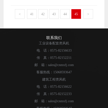
在运行的时候会在大气中中吸收能量，从而用来降低水温
弹性环销联轴器、弹性销联轴器、膜片联轴器。这三种联
统的监控和维护。减速器，油管，油镜中有润滑油存在，
的设备。它涉及的学科有热力学以及流体学，主要是利用
轴器都起到传递扭矩和缓冲振动的作用。其中，弹性环销
是风机的“血统”。如果每年使用机械密封检查静环的磨
与工业中的散热装置，以确保系统可以正常的运行。它一
<
41
42
43
44
45
>
联轴器的弹性环、弹性销联轴器的橡胶接头和膜片联轴器
损，则需要更换损坏。风机运行时，必须定期检查油位，
般的形状为桶状，因此我们将其称为冷却塔。冷却塔风
的弹性膜片都是弹性元件，可以补偿轴的相对位移。由于
因为挥发物和泄漏的润滑油将继续减少。当油位低于减速
机，就是冷却塔用来在大气中吸收能量的装置。冷却塔风
反复起动的冲击、长期的振动磨损、腐蚀和老化，弹性元
器的1/3时，必须及时添加润滑油。如果油位下降太快，则
机是水与空气直接触摸进行热交换的一种设备，它主要由
件会失效。因此，每年都有必要进行定期检查。如果橡胶
必须停止并修理。避免造成更大的故障。 3）叶片腐
风机、电机、填料、播水体系、塔身、水盘等构成，主要
联系我们
元件老化、磨损，弹性膜片倒伏或损坏，应及时更换。另
蚀的监测和处理。冷却塔风机均在室外大气中工作。水蒸
由在风机作用下的温度对比低的空气与填猜中的水进行热
工业设备配套类风机
外，在安装或维修过程中，为减少联轴器不对中的影响，
气沿着风机叶片的轴线从底部到顶部流动。风机冷却塔的
交换然后到达下降水温的意图。 冷却塔风机的工作原理
电 话：0575-82156633
两半联轴器的同轴度误差不大于0.1mm。 相关推荐：冷却
传动轴，轮毂，支架和钢结构主要是碳钢材料，它们长时
及用处： 冷却塔风机是水与空气直接触摸进行热交换
塔风机的常见故障及检修 ：冷却塔风机的工作原理及用处
间与水蒸气接触并在潮湿的环境中工作。驱动轴腐蚀后，
传 真：0575-82152211
的一种设备，它主要由风机、电机、填料、播水体系、塔
截面积减小，抗扭强度降低，容易发生扭转断裂的事故。
身、水盘等构成，主要由在风机作用下的温度对比低的空
邮 箱：sales@cnmxfj.com
轴承承担着载荷和重力交变的作用。腐蚀后，横截面积减
气与填猜中的水进行热交换然后到达下降水温的意图。水
客服热线：15068593647
小，刚度减小，从而加剧了风机的振动。当强度下降到一
塔的结构及规划工况在说明书上有注明，而咱们如今选用
建筑工程类风机
定水平时，风机和管道可能会倾斜。另外，轮毂腐蚀后重
的水吨为单位是国际上对比常用的单位。 咱们一般所
心会改变，这将导致叶片振动不平衡。 4）通过检查
电 话：0575-82156622
说的冷却塔是指开放式冷却塔： A.它是一种在塔内经
间隙，检查并观察叶片与车轮之间的连接是否损坏，铆钉
过布水体系将热水喷洒成水滴或水膜状，水在填猜中从上
传 真：0575-82152233
螺栓的断裂和振动。检查铆钉是否松动，叶片表面是否有
向下活动，空气在填猜中由下向上或水平方向活动，利用
邮 箱：sales@cnmxfj.com
裂纹和紧绷。 相关推荐：冷却塔风机的工作原理及用处
水的蒸腾及冷空气和热水的热传递带走水中废热的设备。