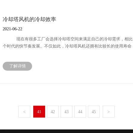
冷却塔风机的冷却效率
2021-06-22
现在有很多工厂会选择冷却塔空间来满足自己的冷却需求，相比以
个时代的快节奏发展。不仅如此，冷却塔风机还拥有比较长的使用寿命
冷却塔风机还能够匹配其他设备投入使用，以此来满足更多需求。 
机的冷却效率大大提升。因为如今人们对生产效率有了更多要求，希望
了解详情
意。尤其是规模比较大的工厂，越发需要现代化的冷却塔风机。有了
机贵不贵 看到这么多人在讨论冷却塔风机，很多人想知道这种风机
价格方面依旧是过去设备的那种状态。所以大家不用太过于担心，放心
更注重产品使用效率，越发有理由选择冷却塔风机。 冷却塔风机的
时代的发展。不仅能积极解决用户的各种问题，还能够把新时代的各种
发展，也越发有理由去选择相应的风机设备。 总而言之，冷却塔风
中得到满足。有了这样的必要前提，冷却塔风机就可以进一步满足用户
<
41
42
43
44
45
>
不用担心产品贵不贵，好用才是最重要的。 相关推荐：冷却塔风机的常