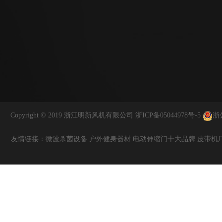
Copyright © 2019 浙江明新风机有限公司
浙ICP备05044978号-5
浙公
友情链接
：
微波杀菌设备
户外健身器材
电动伸缩门十大品牌
皮带机