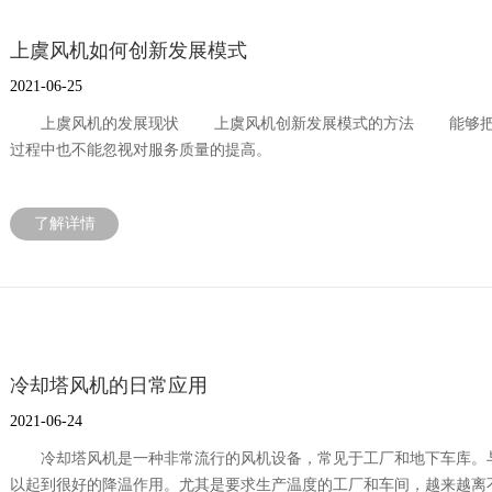
仍能改善设备，还能更好地满足消费者的需求。 冷却塔风机响应时
上虞风机如何创新发展模式
在使用过程中遇到的许多问题也会满足设备的改进。这就是冷却塔风机
便捷，很适合当今用户选择。 相关推荐：冷却塔风机的运用原理
2021-06-25
上虞风机的发展现状 上虞风机创新发展模式的方法 能够把品
过程中也不能忽视对服务质量的提高。
了解详情
冷却塔风机的日常应用
2021-06-24
冷却塔风机是一种非常流行的风机设备，常见于工厂和地下车库。与
以起到很好的降温作用。尤其是要求生产温度的工厂和车间，越来越