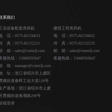
联系我们
工业设备配套类风机
建筑工程类风机
电 话：0575-82156633
电 话：0575-82156622
传 真：0575-82152211
传 真：0575-82152233
邮 箱：sales@cnmxfj.com
邮 箱：sales@cnmxfj.com
客服热线：15068593647
客服热线：15068593647
邮 箱：manager@cnmxfj.com
地 址：浙江省绍兴市上虞区
曹娥街道春晖工业大道118号
生产基地：浙江省绍兴市上虞
区曹娥街道春潮路208号
邮箱登录