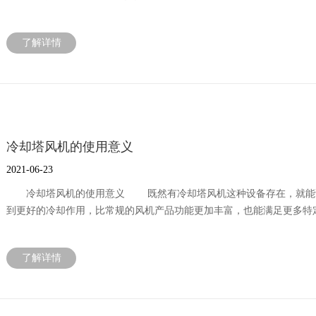
风机之所以如此优秀，是因为产品本身使用合理。冷却塔风机在运行过
却。对于那些容易出现高温的空间，冷却塔风扇可以快速冷却，为生产
了解详情
真是的改善了生产的环境。 冷却塔风扇的市场价格 由于设备非常
扇的价格是多少。事实上，与市场上大多数风扇产品相比，冷却塔风扇
势是不可替代的。包括在未来的市场使用中，也许同样能够满足相
现有的冷却塔风机已经足够好了，但是也存在一些问题，比如能耗和浪
厂商已经开始解决这些问题，并且有了明显的改善。相信更多厂商介
冷却塔风机很好的迎合了这个时代的需求，在后续的时代发展中能够充
冷却塔风机的使用意义
满足生产需求。特别是在炎热的夏季，它可以在冷却塔风机的作用下进
时候，尽可能的找到大品牌的产品，使用也有保障。 相关推荐：冷却
2021-06-23
冷却塔风机的使用意义 既然有冷却塔风机这种设备存在，就能证
到更好的冷却作用，比常规的风机产品功能更加丰富，也能满足更多特
起到基础的排风作用之外，几乎不具有冷却作用，对比之下就凸显出
这种设备的价格确实比普通风机要贵一点。对于那些比较看重价格的用
了解详情
如果大家结合实际的技术来进行了解，会发现这种设备并不昂贵。因为
买。 冷却塔风机产品想要顺利使用，除了拥有产品本身之外，有时
果，确实能满足用户的大量冷却需求。尤其是炎热的夏天，大家在施工