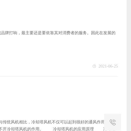
代发展而做出的这一改变，确实能够满足用户的许多需求，即使
的特色，确实能进一步满足用户的需求，还能在设备中体验到更多
牌打响，最主要还是要依靠其对消费者的服务。因此在发展的
2021-06-25
工业设备配套
传统风机相比，冷却塔风机不仅可以起到很好的通风作用，还可
电 话：
离不开冷却塔风机的作用。 冷却塔风机的应用原理 冷却塔