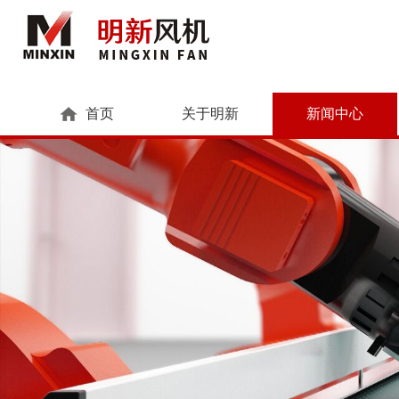
首页
关于明新
新闻中心