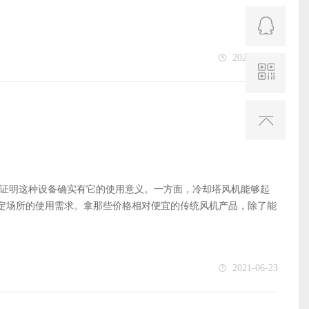
0575-82156
程中，不仅可以促进高速旋转，还可以使设备中间的气流快速冷
传 真：
提供更合适的温度。这也是为什么现在的很多厂家选择它的原因，
0575-82152
容易使用，许多人想拥有这样的设备，但他们不知道冷却塔风
2021-06-24
建筑工程类风
的价格并没有那么贵。特别是考虑到产品的特点，冷却塔风机的优
关需求，这是一个非常必要的前提条件。 冷却塔风机的改进
电 话：
费。对于用户来说，他们希望更好地解决这两个问题。目前，一些
0575-82156
入后，会逐一解决存在的问题，努力让用户体验更好。 总之，
传 真：
分体现其优势。对于不同的消费者来说，他们确实需要这种设备来
0575-82152
一步发挥其优势，使生产进行得更加顺利。也建议大家，在选择的
塔风机的运用原理
明这种设备确实有它的使用意义。一方面，冷却塔风机能够起
qq:285586742
定场所的使用需求。拿那些价格相对便宜的传统风机产品，除了能
了冷却塔风机的作用。 很多人觉得冷却塔风机比较昂贵，因为
在线咨询
户来说，他们很容易发生这样的感慨。但冷却塔风机到底贵不贵，
给大家带来的实际需求和作用更加丰富，也值得大家花更多的钱购
2021-06-23
候还要加入有利于冷却的冷却塔表皮。这能够加快风机的冷却效
过程中要尽可能稳定温度，这个时候越发离不开冷却塔风机。