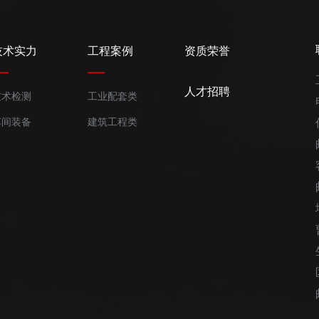
技术实力
工程案例
资质荣誉
人才招聘
技术检测
工业配套类
车间装备
建筑工程类