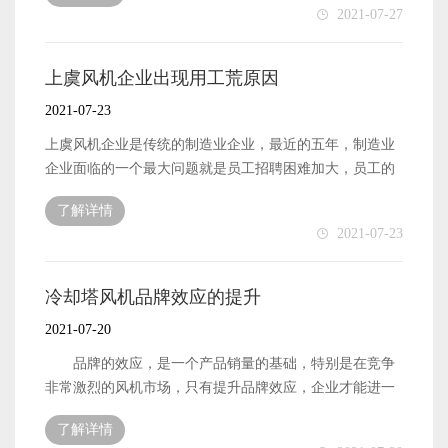
2021-07-27
屋顶风机。 2：风机若是需要在现场进行元件组装的，不
得随意在元件上用坚硬的物质进行乱划。 3：风机的润滑
系统，油液冷却系统和相关的密封性等这些受压部分需要
上虞风机企业出现用工荒原因
经过现场强度的试验。 4：风机的各大组成部分，包括排
2021-07-23
风管，调节装置等都需要单独安装支架，各管路在和风机
连接的时候，要保持法兰的居中帖平。 5：各类风机在安
上虞风机企业是传统的制造业企业，最近的五年，制造业
装之前，需要对连接的电路进行电流电阻的测试，电路的
企业面临的一个最大问题就是员工招聘困难加大，员工的
参数要符合使用的要求，安装需要进行串联的风机需要单
入职率低，员工的跳槽率高，很多企业在反思是什么原因
了解详情
独的进行电路的连接，不得多台风机公用一个电路。 6：
导致用工荒的出现。 上虞风机生产企业在招聘中，相关的
2021-07-23
风机的连接管路不得随意的进行切割，在使用和安装风机
福利待遇是非常上乘的，很多企业给员工提供了免费的宿
的时候，机壳要保持其原状。 7：在风机的出风侧安装相
舍，而且免费提供使用水电，相关的宿舍设施也是非常完
关的吸音设备的时候，不得影响风机的正常通风。 8：风
善，并且在对待加工工资上，改变以往绝口不提加班费的
冷却塔风机品牌效应的提升
机的标高要以传动轴为基准点，偏差的数值要控制在1米以
情况，会在产量固定的定额外面外加很多的补贴，尽管企
2021-07-20
内。 9：上虞风机在使用的时候，用户不得擅自改变风机
业用尽了各种的方法，好像招聘依旧无济于事，就算有新
的结构，并且不得任意调整风机的控制参数。
员工入职，也是匆匆工作几天后就离开了。 这类问题的出
品牌的效应，是一个产品销量的基础，特别是在竞争
现是整个用人市场的大趋势，不光是风机的射生产企业，
非常激烈的风机市场，只有提升品牌效应，企业才能进一
其他的制造业也有同样的问题，这是在所难免的，相比较
步做大做强。 目前，冷却塔风机国内的市场空缺还很
了解详情
其他行业，制造业的工作比较单一，制造业的劳动强度
巨大，很多消费者都选择了国外进口的产品，究其原因，