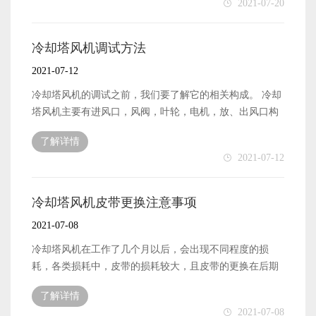
2021-07-20
大，现在随着产业的转型，在传统制造业以外，给就业者
就是消费者对于国内冷却塔风机品牌的不信任，或者说是
提供了大量的求职岗位，制造业的缺口会越来越大。而一
因为国内的冷却塔风机要求实在是达不到消费者的要求。
些年轻人则是不愿意从事工作时间长，工作强度大的制造
企业应该从自身角度出发，明确了解市场需求。知道
冷却塔风机调试方法
业工作，这也是社会产业转型必然会出现的问题。 上虞风
市场最近需要什么，市场缺的是什么，这就需要企业有一
2021-07-12
机的企业在面临用工荒的时候，需要调整相关思路，从产
支优秀的销售团队，这支优秀的销售团队不仅是线下市场
业着手进行相关生产的革新。
的，还应该把目光放在网络上，也就是线上，通过更快捷
冷却塔风机的调试之前，我们要了解它的相关构成。 冷却
的互联网技术，让别人能跟了解到你自己的品牌。 其
塔风机主要有进风口，风阀，叶轮，电机，放、出风口构
次，注重冷却塔风机自身的设备质量和售后服务能力，确
成。不同的工作状态，有着不同的工作方法，正确调试冷
了解详情
保每一个风机有良好的质量。很多企业在售后问题处理上
却风塔机，可以从几方面着手。 1. 风机在试车的时候，应
2021-07-12
是欠缺的，一个成功的品牌，过硬的质量，良好的口碑是
该仔细阅读使用说明书，冷却塔风机的型号很多，功能不
前提，优秀的售后服务则是它产品的一大加分项，只有消
尽相同，因此不仅是靠经验，也需要根据产品说明书来进
费者使用起来省心，才能在市场上，激烈的竞争中得到立
行操作。我们要注意接线是不是和图纸相符合，电源是不
冷却塔风机皮带更换注意事项
足之地。 最后，注意培养“目标客户”，所谓目标客
是缺相，所配的各种电器构造原件有没有符合它的安装要
2021-07-08
户，可以是一直以来使用本产品的优质客户，用更好的服
求。 2. 全压启动或者降压启动是，电流应该超过额定电
务来做长期合作的准备，另外一部分则是，准备购买却还
流，最佳是额定电流的5倍以上，降压启动转矩和电压是成
冷却塔风机在工作了几个月以后，会出现不同程度的损
在观望的消费者，企业应该进一步提高品牌知名度，让自
正比例的，容量没有达到时，应该降压。 3. 调试的时候，
耗，各类损耗中，皮带的损耗较大，且皮带的更换在后期
己品牌更有竞争力，收获更多“目标客户”。
操作人员至少在2人以上，且有相关经验。一个负责控制电
也较为常见。冷却塔风机饿的皮带更换要注意些什么问题
了解详情
源，调整电压电流等，应该调整风机工作状态，发现异常
呢？ 1. 更换风机皮带前，提前断电，风机在运转的过程中
2021-07-08
立即停止试车。 4. 当正常工作五分钟以后，要进行停机检