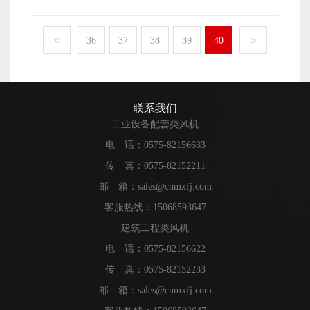
会产生较高的温度，如果下午更换皮带，最好是中午的时
查，看看有无异常情况出现，确定无异常后，才可以进行
候切断电源，要到风机稳定后再进行操作。切忌带电更
开机工作，这个步骤是经常容易被忽略的。 5. 冷却塔风机
换，排除这些不安全的因素。 2. 更换皮带需要两个人配合
<
36
37
38
39
40
>
试车时，先低俗后高速，旋转方向要正确，从高处观察，
完成，切忌单人操作。一个人控制电，一个人控制机，两
是顺时针旋转的，切忌反方向旋转 以上五点是冷却塔风机
个人工作需要互相配合，在现场更换皮带，还需要注意有
调试时的一些方法，相关调试工作一定要符合行业规范和
一定的亮度，尽量选择在白天进行更换，提前预备好强手
安全技术要求。
电光，夜间设置相关警示灯等。 3. 电动皮带如果有两根，
联系我们
外侧皮带应向外折，从较小的皮带轮处开始折。 4. 选择合
工业设备配套类风机
适的梅花扳手，每个冷却塔风机固定螺丝不同，根据使用
电 话：0575-82156633
说明书中的介绍来选择扳手。 5. 拆除皮带时，用一只手的
传 真：0575-82152211
三个手指在皮带下方托住，然后向外施力，一定要顺时针
拆除皮带，切忌逆时针或者反方向拆除皮带，更不要生
邮 箱：sales@cnmxfj.com
掰，皮带的拆除是很自然的，不用强力拆除。 以上五点是
客服热线：15068593647
冷却塔风机皮带更换中的一些注意事项，皮带更换周期要
建筑工程类风机
根据具体的使用来判断。
电 话：0575-82156622
传 真：0575-82152233
邮 箱：sales@cnmxfj.com