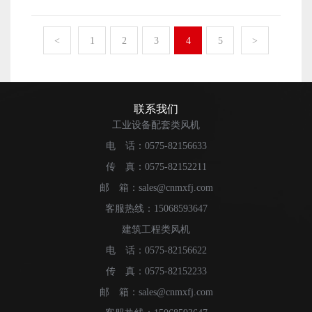
不锈钢 优点：耐腐蚀性强，适用于潮湿、腐蚀性
风机类型 轴流风机（主流选择）：风量大、能耗低，
浸自冷的基础上，增加风机强制吹风，加速散热片的冷
环境。 常见型号：304不锈钢、316不锈钢（耐腐蚀性
适合大风量需求。 离心风机：风压较高，适用于长风
却。 特点： 冷却效率高于油浸自冷。 适用
更强）。 铝合金 优点：重量轻，耐腐蚀性较好，
<
1
2
3
4
5
>
道或阻力较大的系统。 变频风机：节能调节，适应变
于中等负载的油浸式变压器。 应用：中型电力变压
适用于轻量化设计。 缺点：强度较低，不适合高温高
负荷运行。 蒸发式冷凝器风机通过 强制空气流动 +
器。 5.油浸水冷（OFWF） 原理：通过水冷却器
压环境。 钛合金 优点：耐腐蚀性极强，强度高，
促进水蒸发，显著提升冷凝效率，比传统风冷或水冷系统
将变压器油的热量带走。 特点： 冷却效率高，适
适用于极端环境（如化工、海洋环境）。 缺点：成本
更节能，尤其适用于 高温、干燥地区。其性能取决于 风
用于大容量变压器。 需要额外的水循环系统，维护复
高。 2.非金属材质 玻璃钢（FRP） 优点：耐
联系我们
量、耐腐蚀性和智能控制，选型时需综合考虑环境与负荷
杂。 应用：大型电力变压器、发电厂主变压器。
腐蚀性强，重量轻，适用于化工、海洋等腐蚀性环境。
工业设备配套类风机
需求。
6.强迫油循环风冷（OFAF） 原理：通过油泵强制循环
缺点：强度较低，易老化。 聚丙烯（PP）
电 话：0575-82156633
变压器油，同时使用风机对散热片进行强制冷却。 特
优点：耐酸碱腐蚀，成本低，适用于化工行业。 缺
点： 冷却效率极高，适用于大容量、高负载变压器。
传 真：0575-82152211
点：耐温性较差，强度低。 聚氯乙烯（PVC） 优
能耗较高，系统复杂。 应用：大型电力变压器、
点：耐腐蚀，成本低，适用于轻度腐蚀环境。 缺点：
邮 箱：sales@cnmxfj.com
高压变压器。 7.强迫油循环水冷（OFWF） 原
强度低，耐温性差。 3.复合材料 碳纤维复合材料
客服热线：15068593647
理：通过油泵强制循环变压器油，同时使用水冷却器将热
优点：强度高，重量轻，耐腐蚀，适用于高性能风
建筑工程类风机
量带走。 特点： 冷却效率最高，适用于超大容量
机。 缺点：成本极高。 陶瓷涂层 优点：耐
变压器。 需要复杂的水循环系统，成本高。 应
电 话：0575-82156622
高温、耐腐蚀、耐磨，适用于高温环境。 缺点：脆性
用：特大型电力变压器、核电站变压器。 8.混合冷却
大，易碎裂。 4.特殊涂层处理 镀锌处理 适
传 真：0575-82152233
方式 原理：结合多种冷却方式（如自然冷却+强制风
用于碳钢材质，提高耐腐蚀性。 环氧涂层 适用于
邮 箱：sales@cnmxfj.com
冷），根据负载情况自动切换。 特点： 灵活高
金属表面，增强耐腐蚀性和耐磨性。 特氟龙涂层