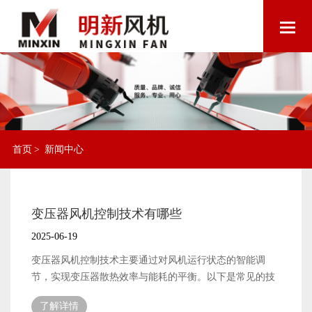
首页
>
新闻中心
变压器风机控制技术有哪些
2025-06-19
变压器风机控制技术主要通过对风机运行状态的智能调
节，实现变压器散热效率与能耗的平衡。以下是常见的技
术分类及特点： 1.温度控制技术 原理：通过温度
了解详情
传感器（如PT100）实时监测变压器油温或绕组温度，设