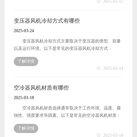
2025-05-12
冗余设计：故障时自动切换备用风机。 应用：强
昂）进入冷凝盘管。 3.喷淋水覆盖盘管 4.水泵将
迫油循环风冷（OFAF）变压器。 5.其他辅助技术
水箱中的水喷洒到盘管表面，形成水膜。 5.风机驱动
自然冷却优先：在低温/低负载时关闭风机，利用自然
空气流动 6.风机强制吸入环境空气，空气流经湿盘管
变压器风机冷却方式有哪些
对流散热。 振动监测：通过振动传感器检测风机轴承
表面。 7.蒸发冷却效应 8.水膜蒸发，吸收盘管内
2025-03-24
状态，预防故障。 防凝露控制：在潮湿环境中间歇运
制冷剂的热量，使其冷凝成液态。 9.湿热空气排出
行风机防止结露。
10.蒸发后的湿空气被风机排出，部分未蒸发的水滴被
变压器风机冷却方式主要取决于变压器的类型、容量
挡水板回收。 蒸发式冷凝器基本组成 蒸发式冷凝
以及运行环境。以下是常见的变压器风机冷却方式：
器主要由以下部件构成： 风机（轴流风机/离心风机）
1.自然冷却（AN） 原理：依靠空气的自然对流和辐射
了解详情
——强制通风，驱动空气流动 换热盘管（冷凝盘管）
散热。 特点： 无需额外设备，结构简单。
2025-03-24
——制冷剂或热介质在其中流动 喷淋水系统——向盘
适用于小型变压器或低负载运行场景。 应用：小型配
管表面喷水 水箱 & 水泵——循环喷淋水 挡水板
电变压器、干式变压器。 2.强制风冷（AF） 原
（除水器）——防止水滴被空气带走 填料层（部分型
理：通过风机强制吹风，加速空气流动以提高散热效率。
空冷器风机材质有哪些
号）——增加空气与水的接触面积 2风机在蒸发式冷
特点： 冷却效果好，适用于中大型变压器。
2025-03-18
凝器中的作用 风机是蒸发式冷凝器的核心部件之一，
需要额外安装风机，能耗较高。 应用：中型干式变压
主要功能包括： 强制空气流动：驱动外部空气通过换
器、油浸式变压器。 3.油浸自冷（ONAN） 原
空冷器风机材质选择通常取决于工作环境、温度、腐
热盘管和喷淋水膜，增强换热效果。 促进水蒸发：空
理：变压器油通过自然对流循环，热量通过散热片散发到
蚀性、强度要求等因素。以下是常见的空冷器风机材质：
气流动加速喷淋水的蒸发，利用水的 汽化潜热（约 2500
空气中。 特点： 结构简单，可靠性高。 适
1.金属材质 碳钢 优点：强度高，成本低，适
kJ/kg）带走大量热量。 调节冷却能力：通过 变频控
了解详情
用于中小型油浸式变压器。 应用：配电变压器、小型
用于一般工业环境。 缺点：易生锈，耐腐蚀性较差。
2025-03-18
制 或 多速电机 调节风量，适应不同负荷需求。 常见
电力变压器。 4.油浸风冷（ONAF） 原理：在油