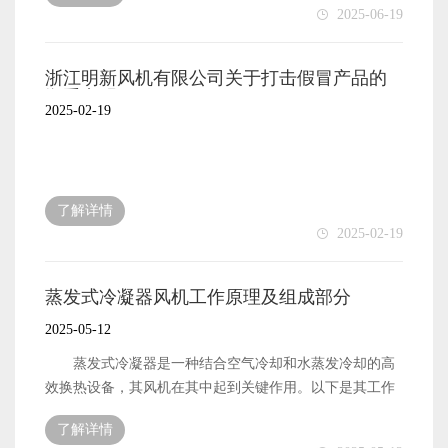
2025-06-19
定阈值自动启停风机。 特点： 简单可靠：常用机
械式温控器或电子温度继电器。 多级控制：分多档温
度阈值（如55℃启动1台风机，65℃全开）。 应用：
浙江明新风机有限公司关于打击假冒产品的
传统油浸式变压器（如配电变压器）。 2.变频调速控
郑重申明
2025-02-19
制 原理：采用变频器调整风机电机转速，根据温度变
化无级调节风量。 特点： 节能：低速运行时能耗
显著降低（功率与转速立方成正比）。 降噪：避免风
机频繁启停的机械冲击。 应用：大容量电力变压器
了解详情
（如110kV以上干式变压器）。 3.智能控制系统
2025-02-19
技术组成： PLC/DSP控制：集成温度、负载电流、环
境湿度等多参数，动态调节风机。 预测算法：基于历
史数据预测温升趋势，提前启动风机（如模糊PID控
蒸发式冷凝器风机工作原理及组成部分
制）。 特点： 自适应性强：可结合变压器负载率
2025-05-12
（如SCADA系统数据）优化运行。 远程监控：支持
IoT平台远程调控（如Modbus通信）。 应用：智能变
蒸发式冷凝器是一种结合空气冷却和水蒸发冷却的高
电站或数据中心变压器。 4.群控与轮换技术 原
效换热设备，其风机在其中起到关键作用。以下是其工作
理：多台风机组按预设逻辑轮换运行，避免单机长期工
原理的详细解析： 蒸发式冷凝器风机工作流程 1.
作。 特点： 均衡磨损：延长风机整体寿命。
了解详情
制冷剂进入盘管 2.高温高压气态制冷剂（如氨、氟利