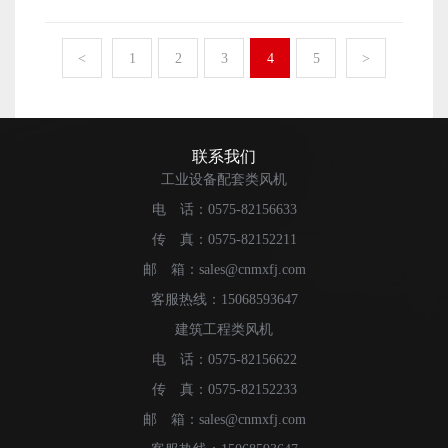
不锈钢 优点：耐腐蚀性强，适用于潮湿、腐蚀性
风机类型 轴流风机（主流选择）：风量大、能耗低，
浸自冷的基础上，增加风机强制吹风，加速散热片的冷
环境。 常见型号：304不锈钢、316不锈钢（耐腐蚀性
适合大风量需求。 离心风机：风压较高，适用于长风
却。 特点： 冷却效率高于油浸自冷。 适用
更强）。 铝合金 优点：重量轻，耐腐蚀性较好，
<
1
2
3
4
5
>
道或阻力较大的系统。 变频风机：节能调节，适应变
于中等负载的油浸式变压器。 应用：中型电力变压
适用于轻量化设计。 缺点：强度较低，不适合高温高
负荷运行。 蒸发式冷凝器风机通过 强制空气流动 +
器。 5.油浸水冷（OFWF） 原理：通过水冷却器
压环境。 钛合金 优点：耐腐蚀性极强，强度高，
促进水蒸发，显著提升冷凝效率，比传统风冷或水冷系统
将变压器油的热量带走。 特点： 冷却效率高，适
适用于极端环境（如化工、海洋环境）。 缺点：成本
更节能，尤其适用于 高温、干燥地区。其性能取决于 风
用于大容量变压器。 需要额外的水循环系统，维护复
高。 2.非金属材质 玻璃钢（FRP） 优点：耐
联系我们
量、耐腐蚀性和智能控制，选型时需综合考虑环境与负荷
杂。 应用：大型电力变压器、发电厂主变压器。
腐蚀性强，重量轻，适用于化工、海洋等腐蚀性环境。
工业设备配套类风机
需求。
6.强迫油循环风冷（OFAF） 原理：通过油泵强制循环
缺点：强度较低，易老化。 聚丙烯（PP）
电 话：0575-82156633
变压器油，同时使用风机对散热片进行强制冷却。 特
优点：耐酸碱腐蚀，成本低，适用于化工行业。 缺
点： 冷却效率极高，适用于大容量、高负载变压器。
传 真：0575-82152211
点：耐温性较差，强度低。 聚氯乙烯（PVC） 优
能耗较高，系统复杂。 应用：大型电力变压器、
点：耐腐蚀，成本低，适用于轻度腐蚀环境。 缺点：
邮 箱：sales@cnmxfj.com
高压变压器。 7.强迫油循环水冷（OFWF） 原
强度低，耐温性差。 3.复合材料 碳纤维复合材料
客服热线：15068593647
理：通过油泵强制循环变压器油，同时使用水冷却器将热
优点：强度高，重量轻，耐腐蚀，适用于高性能风
建筑工程类风机
量带走。 特点： 冷却效率最高，适用于超大容量
机。 缺点：成本极高。 陶瓷涂层 优点：耐
变压器。 需要复杂的水循环系统，成本高。 应
电 话：0575-82156622
高温、耐腐蚀、耐磨，适用于高温环境。 缺点：脆性
用：特大型电力变压器、核电站变压器。 8.混合冷却
大，易碎裂。 4.特殊涂层处理 镀锌处理 适
传 真：0575-82152233
方式 原理：结合多种冷却方式（如自然冷却+强制风
用于碳钢材质，提高耐腐蚀性。 环氧涂层 适用于
邮 箱：sales@cnmxfj.com
冷），根据负载情况自动切换。 特点： 灵活高
金属表面，增强耐腐蚀性和耐磨性。 特氟龙涂层