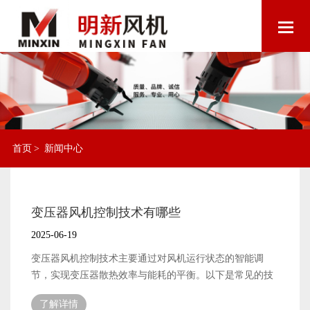
首页
>
新闻中心
变压器风机控制技术有哪些
2025-06-19
变压器风机控制技术主要通过对风机运行状态的智能调
节，实现变压器散热效率与能耗的平衡。以下是常见的技
术分类及特点： 1.温度控制技术 原理：通过温度
了解详情
传感器（如PT100）实时监测变压器油温或绕组温度，设