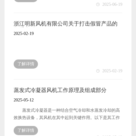
2025-06-19
定阈值自动启停风机。 特点： 简单可靠：常用机
械式温控器或电子温度继电器。 多级控制：分多档温
度阈值（如55℃启动1台风机，65℃全开）。 应用：
浙江明新风机有限公司关于打击假冒产品的
传统油浸式变压器（如配电变压器）。 2.变频调速控
郑重申明
2025-02-19
制 原理：采用变频器调整风机电机转速，根据温度变
化无级调节风量。 特点： 节能：低速运行时能耗
显著降低（功率与转速立方成正比）。 降噪：避免风
机频繁启停的机械冲击。 应用：大容量电力变压器
了解详情
（如110kV以上干式变压器）。 3.智能控制系统
2025-02-19
技术组成： PLC/DSP控制：集成温度、负载电流、环
境湿度等多参数，动态调节风机。 预测算法：基于历
史数据预测温升趋势，提前启动风机（如模糊PID控
蒸发式冷凝器风机工作原理及组成部分
制）。 特点： 自适应性强：可结合变压器负载率
2025-05-12
（如SCADA系统数据）优化运行。 远程监控：支持
IoT平台远程调控（如Modbus通信）。 应用：智能变
蒸发式冷凝器是一种结合空气冷却和水蒸发冷却的高
电站或数据中心变压器。 4.群控与轮换技术 原
效换热设备，其风机在其中起到关键作用。以下是其工作
理：多台风机组按预设逻辑轮换运行，避免单机长期工
原理的详细解析： 蒸发式冷凝器风机工作流程 1.
作。 特点： 均衡磨损：延长风机整体寿命。
了解详情
制冷剂进入盘管 2.高温高压气态制冷剂（如氨、氟利