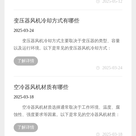
2025-05-12
冗余设计：故障时自动切换备用风机。 应用：强
昂）进入冷凝盘管。 3.喷淋水覆盖盘管 4.水泵将
迫油循环风冷（OFAF）变压器。 5.其他辅助技术
水箱中的水喷洒到盘管表面，形成水膜。 5.风机驱动
自然冷却优先：在低温/低负载时关闭风机，利用自然
空气流动 6.风机强制吸入环境空气，空气流经湿盘管
变压器风机冷却方式有哪些
对流散热。 振动监测：通过振动传感器检测风机轴承
表面。 7.蒸发冷却效应 8.水膜蒸发，吸收盘管内
2025-03-24
状态，预防故障。 防凝露控制：在潮湿环境中间歇运
制冷剂的热量，使其冷凝成液态。 9.湿热空气排出
行风机防止结露。
10.蒸发后的湿空气被风机排出，部分未蒸发的水滴被
变压器风机冷却方式主要取决于变压器的类型、容量
挡水板回收。 蒸发式冷凝器基本组成 蒸发式冷凝
以及运行环境。以下是常见的变压器风机冷却方式：
器主要由以下部件构成： 风机（轴流风机/离心风机）
1.自然冷却（AN） 原理：依靠空气的自然对流和辐射
了解详情
——强制通风，驱动空气流动 换热盘管（冷凝盘管）
散热。 特点： 无需额外设备，结构简单。
2025-03-24
——制冷剂或热介质在其中流动 喷淋水系统——向盘
适用于小型变压器或低负载运行场景。 应用：小型配
管表面喷水 水箱 & 水泵——循环喷淋水 挡水板
电变压器、干式变压器。 2.强制风冷（AF） 原
（除水器）——防止水滴被空气带走 填料层（部分型
理：通过风机强制吹风，加速空气流动以提高散热效率。
空冷器风机材质有哪些
号）——增加空气与水的接触面积 2风机在蒸发式冷
特点： 冷却效果好，适用于中大型变压器。
2025-03-18
凝器中的作用 风机是蒸发式冷凝器的核心部件之一，
需要额外安装风机，能耗较高。 应用：中型干式变压
主要功能包括： 强制空气流动：驱动外部空气通过换
器、油浸式变压器。 3.油浸自冷（ONAN） 原
空冷器风机材质选择通常取决于工作环境、温度、腐
热盘管和喷淋水膜，增强换热效果。 促进水蒸发：空
理：变压器油通过自然对流循环，热量通过散热片散发到
蚀性、强度要求等因素。以下是常见的空冷器风机材质：
气流动加速喷淋水的蒸发，利用水的 汽化潜热（约 2500
空气中。 特点： 结构简单，可靠性高。 适
1.金属材质 碳钢 优点：强度高，成本低，适
kJ/kg）带走大量热量。 调节冷却能力：通过 变频控
了解详情
用于中小型油浸式变压器。 应用：配电变压器、小型
用于一般工业环境。 缺点：易生锈，耐腐蚀性较差。
2025-03-18
制 或 多速电机 调节风量，适应不同负荷需求。 常见
电力变压器。 4.油浸风冷（ONAF） 原理：在油