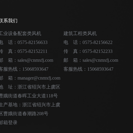
 单相电机：需测量主绕组和副绕组的电阻，判断是否开路或
的绝缘电阻，应大于1MΩ。如果绝缘电阻过低（接近零），说
如果单相电机有“嗡嗡”声但不起动，可能是起动电容失效，需要
联系我们
原因解决方案 手动/自动都不转 1.电源问题 2.接触
工业设备配套类风机
建筑工程类风机
自动不转1.温控器设置错误 2.温度传感器故障 3.温控
不转1.电机轴承卡死 2.（单相）电容失效 3.电压过低清理
电 话：0575-82156633
电 话：0575-82156622
动或积灰严重 3.安装螺栓松动紧固、清理、更换轴承 最后
传 真：0575-82152211
传 真：0575-82152233
变压器维修人员或电工进行处理。确保安全是首要任务！
邮 箱：sales@cnmxfj.com
邮 箱：sales@cnmxfj.com
客服热线：15068593647
客服热线：15068593647
邮 箱：manager@cnmxfj.com
地 址：浙江省绍兴市上虞区
曹娥街道春晖工业大道118号
生产基地：浙江省绍兴市上虞
区曹娥街道春潮路208号
邮箱登录