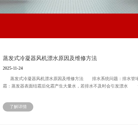
蒸发式冷凝器风机漂水原因及维修方法
2025-11-24
蒸发式冷凝器风机漂水原因及维修方法 排水系统问题‌：排水管堵
霜‌：蒸发器表面结霜后化霜产生大量水，若排水不及时会引发漂水‌ 
水被风机甩出‌ ‌环境因素‌：湿度过高或长时间运行会加剧冷凝水生成
冷凝水倒流并从出风口溢出‌ ‌解决方法‌：定期清理排水管和过滤网
了解详情
风机漂水维修步骤如下： ‌检查排水系统‌ 使用细铁丝疏通排水管
刮器集雨槽‌ ‌更换密封件‌ 若风机连接处密封件老化或损坏，需拆
检查制冷系统是否故障导致蒸发器结霜，必要时维修或添加制冷剂‌
并更换损坏的密封件‌ ‌注意事项‌：操作时避免损坏其他部件，若不确