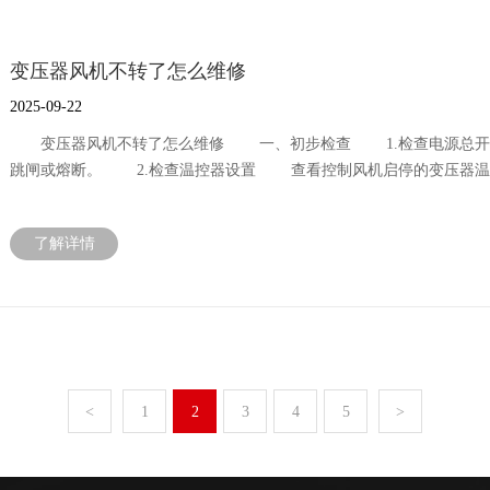
性。 变形：皮带扭曲、翘曲或边缘破损。 掉渣/脱落：橡胶材
整到合适的张紧度。 三、更换皮带时的注意事项 成组更换：如果
致受力不均，新皮带会承担绝大部分负荷，迅速损坏。 检查皮带轮
变压器风机不转了怎么维修
情况。磨损成“尖槽”的皮带轮必须更换，否则会严重损害新皮带。 
没有，一个粗略的检查方法是：在皮带中间位置用手按压，其挠度（下沉
2025-09-22
必须在完全断电并挂上警示牌的情况下进行。
变压器风机不转了怎么维修 一、初步检查 1.检查电源总开
跳闸或熔断。 2.检查温控器设置 查看控制风机启停的变压器温控
低于风机的启动温度设定值。如果温度低于设定值，风机不转是正常的
模式下，无论温度多少，风机都应强制启动。 如果手动模式下风机
了解详情
如果手动模式下风机依然不转：问题可能出在电源、线路、接触器
查 所需工具：万用表、螺丝刀、验电笔。 步骤一：检查电源回
控制接线点开始，送电后用万用表测量是否有电压输出。 无电压输
的接触器或风机电机。 步骤二：检查交流接触器 听声音：在手
测吸合：如果没有声音，用万用表测量接触器线圈两端是否有电压。
接触器。 有电压且接触器吸合：但风机不转，可能是接触器主触点
压接触器触头强制闭合，同时测量其输出端是否导通。 步骤三：检
<
1
2
3
4
5
>
压已经送到风机接线端，那么问题就在风机电机上。 机械卡死：
用手尝试转动风机叶轮，感觉是否有明显阻力或卡滞。 解决：清理
加注润滑油。如果轴承严重磨损，则需要更换。 电机损坏： 测