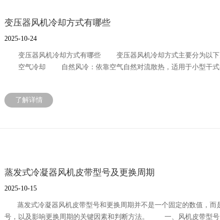
变压器风机冷却方式有哪些
2025-10-24
变压器风机冷却方式有哪些 变压器风机冷却方式主要分为以下
‌空气冷却 ‌自然风冷：依靠空气自然对流散热，适用于小型干式变
变压器容量提升50%‌ ‌油浸风冷：在油浸变压器散热器上加装风机，容
驱动油循环，配合风冷散热器，适用于大型变压器‌ ‌强迫导向油循
了解详情
却方式 ‌水冷辅助‌：强迫油循环水冷（FWF）通过水冷器散热，多用
用风冷与水冷组合‌ 三、干式变压器专用冷却 ‌横流式风机‌：符合JB/T 89
800-3000kVA变压器‌ 四、技术参数与选型 ‌风量风压‌：需匹配变压器散
IP54/IP55，适应户外环境‌ 注：具体冷却方式选择需结合变压器容
蒸发式冷凝器风机皮带型号及更换周期
2025-10-15
蒸发式冷凝器风机皮带型号和更换周期并不是一个固定的数值，而
号，以及影响更换周期的关键因素和判断方法。 一、风机皮带型号