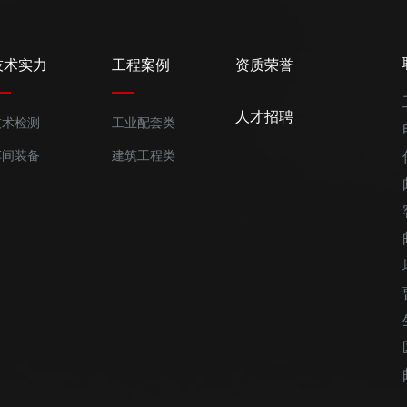
阻。 三相电机：三个绕组之间的电阻值应基本平衡，则电机烧坏。
短路。 测量绝缘：用兆欧表（摇表）测量电机绕组与外壳（地）之间
明电机受潮或绝缘损坏，需要烘干或更换。 电容损坏（单相电机）：
技术实力
工程案例
资质荣誉
更换同规格的电容器。 三、维修总结与建议 故障现象最可能的
器主触点坏 3.电机卡死或烧毁按流程图从电源开始排查 手动转，
人才招聘
技术检测
工业配套类
器内部继电器坏检查设置，更换传感器或温控器 电机有“嗡嗡”声但
加油、换电容、查电压 噪音或振动过大1.轴承磨损 2.叶轮松
车间装备
建筑工程类
建议：如果您不具备电工专业知识和安全操作能力，请务必联系专业的