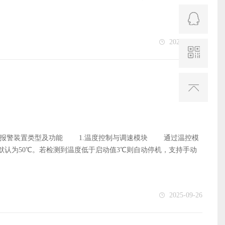
0575-82156
.查阅设备随机技术资料 操作维护手册：这是首选途径。手册
传 真：
BANDO 85，或4L-430）。 2.查看旧皮带上的标识 在
0575-82152
码。常见的皮带型号有两种主要制式： 公制：如SPB 2000
2025-10-15
建筑工程类风
430或A51，其中“4L”或“A”代表带型，“430”或“51”代表长度。
果标识磨损不清，此方法失效。 3.联系设备制造商或供应商
电 话：
信息。 如果以上方法都无效，可以测量旧皮带的尺寸。但请注
0575-82156
长：这是最关键的尺寸。将皮带平放，用卷尺紧贴皮带内侧测量
传 真：
 A型：顶宽约13mm，高度约8mm。 B型：顶宽约
0575-82152
用，需要更精确的对照表。 风险：此方法可能存在误差，导致购买的
牌。不同品牌的同型号皮带可能在长度上有微小差异，混用会导
期没有固定的时间，因为它受以下因素强烈影响： 运行时
警装置类型及功能 ‌1.温度控制与调速模块‌ 通过温控模
显然不同。 工作环境：高温、高湿度、空气中含有腐蚀性气体或
qq:285586742
认为50℃。若检测到温度低于启动值3℃则自动停机，支持手动
命远长于劣质皮带。 安装与对中精度：皮带轮不对中是导致
回后自动恢复‌ ‌2.电流与振动监测‌ 电流异常、电机过热
坏；张力过小会导致打滑、磨损和效率下降。 通用的更换指
在线咨询
 轴承损坏或叶轮摩擦会导致异常噪音，需更换轴承或清理异物‌
这是最权威的依据。 常规经验周期： 在标准工况和良好维
、风路阻隔或送风管阻力过大，需检查过滤器、风阀及安装空间‌
环境，可能需要每6-12个月更换一次。 以检查结果为准：
2025-09-26
装置‌ 电气故障时强制切断电源，需专业电工操作，并确保断电
时，应立即更换： 裂纹：特别是皮带内侧出现大量横向或纵
距符合要求（如进风口侧≥1.8m），避免热空气回流影响性能‌
 表面发亮/硬化：表面因打滑过热而变得光滑坚硬，失去弹
误报警‌