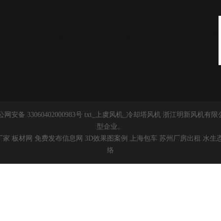
网安备 33060402000983号
t
xt
_
上
虞风机
_
冷却塔风机
浙江明新风机有限
型企业。
厂家
板材网
免费发布信息网
3D效果图案例
上海包车
苏州厂房出租
水生
络