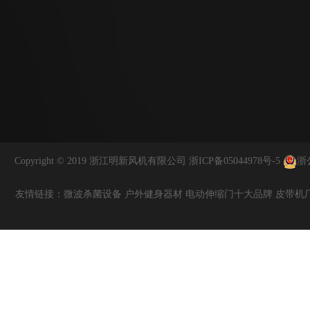
Copyright © 2019 浙江明新风机有限公司
浙ICP备05044978号-5
浙公
友情链接
：
微波杀菌设备
户外健身器材
电动伸缩门十大品牌
皮带机