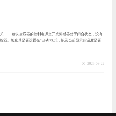
料开始剥落。 长度拉伸：与新品相比，长度明显变长，无法调
风机使用多根皮带，必须一次性全部更换。混用新旧皮带会导
：更换新皮带前，务必检查主动轮和从动轮的对中情况和槽磨损
正确张紧：安装后，使用皮带张力计按照手册要求调整张力。如果
距离）约为两轮中心距的1%~1.5%。 安全第一：所有操作
关 确认变压器的控制电源空开或熔断器处于闭合状态，没有
器。检查其是否设置在“自动”模式，以及当前显示的温度是否
。 3.手动模式测试 将温控器切换到“手动”模式。在手动
转了：说明风机本身是好的，问题出在温控器的自动控制回路。
或风机电机本身。需要继续进行以下深入排查。 二、深入排
2025-09-22
路 测量电源电压：在断电情况下，从温控器输出端子的风机
出：问题在温控器或其供电回路。 有电压输出：问题在后续
动模式启动时，仔细听是否有交流接触器吸合的“咔嗒”声。
 有电压但接触器不吸合：接触器线圈烧坏，需要更换同型号的
烧蚀，导致电流无法导通到风机电机。需要断电后，用螺丝刀按
查风机电机本身 如果确认电源、温控器、接触器都正常，电
 现象：通电后电机有“嗡嗡”声但转不动。 处理：断电后，
叶轮和风罩内的杂物、灰尘、蜘蛛网。对电机的轴承进行清洁和
量绕组：断电后，用万用表电阻档测量电机三根引线之间的电