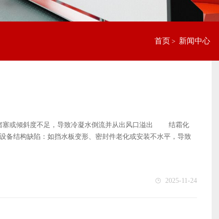
首页
新闻中心
>
塞或倾斜度不足，导致冷凝水倒流并从出风口溢出‌ ‌结霜化
‌设备结构缺陷‌：如挡水板变形、密封件老化或安装不水平，导致
，超出排水能力‌ 排水系统问题‌：排水管堵塞或倾斜度不足，导致
，检查挡水板及密封件状态，确保设备水平安装‌ 蒸发式冷凝器
道，清除堵塞的灰尘或杂物。若排水孔堵塞，需清理排水孔及雨
2025-11-24
开检查并更换新密封件，确保连接处严密‌ ‌处理蒸发器结霜‌
 ‌检查A柱密封‌ 若A柱与车身连接处密封不严，需拆开查看
定处理方法，建议联系专业维修人员‌