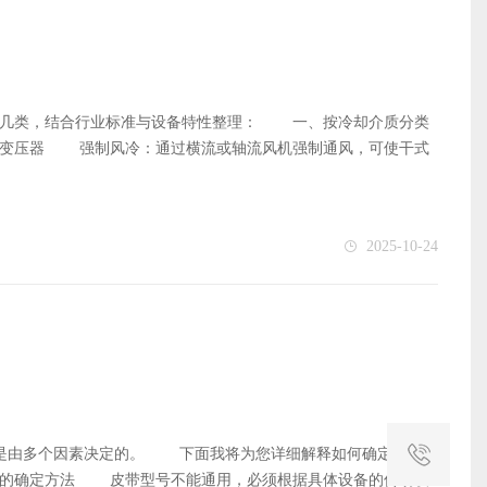
几类，结合行业标准与设备特性整理： 一、按冷却介质分类
压器‌ ‌强制风冷：通过横流或轴流风机强制通风，可使干式
量可增加30%-35%‌ ‌油循环冷却‌ ‌强迫油循环风冷：油泵
环风冷：油流经绕组内部强制导向，散热效率更高‌ 二、特殊冷
于水电厂或地下变电站‌ ‌混合冷却‌：部分大容量变压器同时采
2025-10-24
71-2013标准，如GFDD系列，风量1200-8000m³/h，适配
热需求（如GFDD470-155风量1200m³/h）‌ ‌防护等级‌：
量、环境温度及运行负荷‌
工业设备配套
是由多个因素决定的。 下面我将为您详细解释如何确定皮带型
电 话：
的确定方法 皮带型号不能通用，必须根据具体设备的传动设