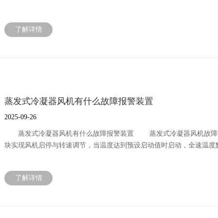
计来确定。获取正确型号的途径有以下几种，推荐按顺序进行： 1
的“备件清单”或“维护章节”中通常会明确列出皮带的零件号和型号（例如：
了解详情
停机断电并确保安全的情况下，拆卸旧皮带。皮带的侧面通常印有型号代
Li，其中“SPB”代表带型，“2000”代表基准长度2000mm。 英制：如4L
85型也是一种常见的英制A型带，内周长为85英寸。 注意：如
提供您设备的完整型号和出厂编号，制造商可以查询到最准确的备件
意，皮带是具有一定弹性的橡胶制品，测量时不要过度拉伸。 内周
一圈的长度。 带型：测量皮带的顶宽和高度。常见型号对应关系：
蒸发式冷凝器风机有什么故障报警装置
17mm，高度约11mm。 3V/5V/8V等窄V带：现在也广泛应
皮带不完全匹配。 核心建议：务必使用与原件完全相同的型号和品
2025-09-26
致皮带张力不均，加速磨损。 二、风机皮带的更换周期 更换周
蒸发式冷凝器风机有什么故障报警装置 蒸发式冷凝器风机故障报
间：24小时不间断运行的设备与每天只运行8小时的设备，更换频率
块实现风机启停与转速调节，当温度达到预设启动值时启动，全速温度默
粉尘会加速皮带的老化和磨损。 皮带质量：优质品牌皮带的使用寿
设置工作模式。 可检测多路风机故障，拔除风扇时触发声光报警，插
皮带异常磨损的最常见原因。 张紧力：张力过大会导致轴承过早损
或振动剧烈时触发停机保护，需检查电源电压、电机接线及叶轮状态‌
导和建议： 制造商建议： 首先参考设备手册中的建议周期。
了解详情
‌3.风量检测与气流方向控制‌ 风量过低时报警，可能因叶轮堵转
护下，风机皮带的典型更换周期在1到2年之间。但对于关键设备或恶劣
气流方向错误会触发保护，需调整进/排风口方向‌ ‌4.安全联锁
应建立定期检查制度，根据检查情况决定是否更换。出现以下情况
后等待3分钟以释放残余电压‌ 5.安装与维护建议 确保进/排风口间
向裂纹。 磨损：皮带底部磨损严重，失去棱角，甚至能看到线绳。
定期检查电气连接、清洁叶轮及过滤器，防止因脏堵或电压异常导致