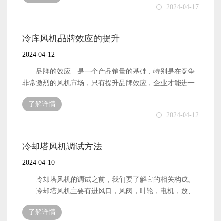
2024-04-17
量的要求也就有所不同，冷库风机的风量大小按照每分钟
立方米作为标准的单位，风量在600到10000不等，冷库风
机的风量有一个对应的取值，根据具体的使用环境，风量
冷库风机品牌效应的提升
保持在一个固定的数值间。 二：风压 风压的单位
2024-04-12
是帕，它的取值范围从500到8500不等，风压的数值越大，
则通过冷库风机的风力压强越大，换风的效果越好。
品牌的效应，是一个产品销量的基础，特别是在竞争
三：转速 目前在售的冷库风机转速分为每分钟980转
非常激烈的风机市场，只有提升品牌效应，企业才能进一
和每分钟1480转。 四：高效风量 高效风量指的是
步做大做强。 目前，冷库风机国内的市场空缺还很巨
了解详情
通过风量的交换后，实际可以得到的风量，高效风量的取
大，很多消费者都选择了国外进口的产品，究其原因，就
2024-04-12
值在单位风量的取值中，风量为680到1325立方的冷库风
是消费者对于国内冷库风机品牌的不信任，或者说是因为
机，它的高效风量在1100. 五：电机的功率 电机
国内的冷库风机要求实在是达不到消费者的要求。 企
的功率其实是功耗和利用率之间的比值，它和使用的成本
业应该从自身角度出发，明确了解市场需求。知道市场最
冷却塔风机调试方法
有一定的关联。 六：风机的气流方向 冷库风机的
近需要什么，市场缺的是什么，这就需要企业有一支优秀
2024-04-10
气流收集方向有很多种，包括直流，轴流，回旋式，单
的销售团队，这支优秀的销售团队不仅是线下市场的，还
向，双向，外压入式，旋涡式，直进式等几种分类。
应该把目光放在网络上，也就是线上，通过更快捷的互联
冷却塔风机的调试之前，我们要了解它的相关构成。
七：品牌 冷库风机根据品牌的知名度，有一线，二线
网技术，让别人能跟了解到你自己的品牌。 其次，注
冷却塔风机主要有进风口，风阀，叶轮，电机，放、
和三线之分，价格上分布的差距也较大。 冷库风机的
重冷库风机自身的设备质量和售后服务能力，确保每一个
出风口构成。不同的工作状态，有着不同的工作方法，正
价格区间之所以会如此之大，这在于冷库风机的产品参数
了解详情
风机有良好的质量。很多企业在售后问题处理上是欠缺
确调试冷却风塔机，可以从几方面着手 1.风机在试车