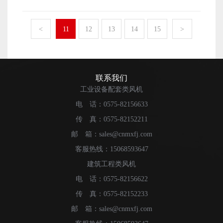
备相比，冷却塔专用风机具有环保、高效的优点，正逐渐
一做比较，这其中的差距是非常明显的，因此上国内很多
上来做一个科普。 冷却塔的分类方式有很多种，根据
服务和售后服务。一个优秀的品牌，都是靠用户的口碑一
成为行业发展的趋势。例如，我们经常听到的冷却塔专用
用户选择了价格更高的国外进口的冷库风机。 企业在
制作材质的不同，可以分为工程塑料型冷却塔风机，铝合
点点积累起来的，相关产品不仅在质量上有保证，在相关
风机也能起到相应的作用。与过去的风机产品相比，冷却
<
11
12
13
14
15
>
冷库风机生产的时候，可以试着学习国外的相关生产技
金式冷却塔风机，玻璃材质风机，工业不锈钢式冷却塔风
的售后服务上一定是非常贴心的，是非常用心的，这对于
塔专用风机产品更加节能环保，科技优势更加明显。
术，并且要在这个基础上进行改进，特别是针对中国南方
机。而根据叶片的可调，不可调分为可调节冷却塔风机，
后期的维修是很有保障的。 散热器风机众多的产品品
冷却塔专用风机的优点是什么 与过去的产品相比，今
城市常年温度高，雨季长，空气湿度大的自然情况，针对
固定性冷却塔风机。根据不同的工作环境，可以做出不同
牌中，用户应该选择合适自己的品牌。 散热器风机叶
天的风扇产品更环保，更符合新时代发展的需要，克服了
地方区域可以定制生产都有的产品。而北方的气候相对干
的选择。选择风机的时候，要考虑类型，材质，工作环境
轮噪音产生原因 散热器风机的使用中，特别是在使用
传统古代风扇的一些缺点。在气体传输过程中，效率更
联系我们
燥，各种水汽相对是少的，在工艺上可以略微修改以适应
的气流方向，用途，占地体积，综合性能等。 冷却塔
较长的一段时间以后，会有噪音的出现，很多专业人士在
高，噪音相对较低，非常适合在一些新场景中使用。此
工业设备配套类风机
北方。 冷库风机的市场前景总体是向上的，伴随着工
风机如果是按照排风方式来分类，分成机械抽风式风机和
分析了这些不明噪音之后，将目标锁定在了两个方面，第
外，该风机产品不需要特殊润滑，即使设备出现某些故障
业化的进程，它的使用率在未来还会继续提高。
电 话：0575-82156633
机械风式风机，机械抽风式风机在生产中较为常见，它的
一个是叶轮，第二个是风机管盘。而叶轮的噪音产生比重
也不会导致设备停机，因此非常适合欢迎使用。 冷却
样子就是圆形的冷却塔外形。 工作时风机是向外排热
先对来讲会高一些，风机的叶轮噪音是如何产生的，用户
传 真：0575-82152211
塔专用风机的工作原理 为什么冷却塔专用风机这么容
的，塔内的气压就会降低，甚至形成负压。当外界的冷风
又要如何来避免噪音产生呢？ 风机叶轮是肉眼可以直
易使用，我们需要先了解它的工作原理。与传统风机产品
邮 箱：sales@cnmxfj.com
从塔底进入的时候，会在中间进行一个非常复杂的热量交
接看到的一个构件，风机叶轮的快慢直接关系到风机的出
相比，该产品具有更高的科技属性，在环保节能方面具有
客服热线：15068593647
换，这中间会产生一些化学反应，从而产生降低冷却水
风量，关系到风机的生产效率，风机叶轮是个很关键的养
比较优势。具体工作原理上，磁力轴承主要用于控制轴
建筑工程类风机
温，并能起到降温，循环的效果。如果我们从高处往下看
护项目，很多专业人士也是非常重视风机叶轮的养护的，
承，使电流通过时产生磁场，同时产生相应的吸力，从而
的时候，风机的风叶转向是顺时针转的。 相比较转向
它甚至是可以直接关系到风机的使用寿命。 风机叶轮
电 话：0575-82156622
实现最终的悬浮。 高速离心叶轮 这是冷却塔专用
而言，冷却风塔机的更多技术含量则是集中在热量交换环
的噪音主要产生是由于风机叶轮的转子不平衡或者叶轮表
风机的核心，能起到很好的驱动作用，工作区域比较广。
传 真：0575-82152233
节。
面的质量不同，导致风机叶轮之间的受力不平衡吗，和空
更重要的是，该叶轮采用高强度钛合金，具有很强的变形
邮 箱：sales@cnmxfj.com
气的摩擦力增加，会有噪音出现。如何来避免这类问题
能力。采用精密机械加工而成，具有良好的防腐性能。因