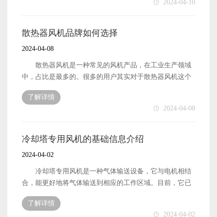
2024-04-10
的不同和风机品牌对价格的影响。 冷库风机的保养
的，一个成功的品牌，过硬的质量，良好的口碑是前提，
的时候，应该仔细阅读使用说明书，冷却塔风机的型号很
一：常规的情况 冷库风机需要按照说明书的要求
优秀的售后服务则是它产品的一大加分项，只有消费者使
多，功能不尽相同，因此不仅是靠经验，也需要根据产品
定期进行产品的保养，保养的项目主要就是各种轴承之间
用起来省心，才能在市场上，激烈的竞争中得到立足之
说明书来进行操作。我们要注意接线是不是和图纸相符
散热器风机品牌如何选择
的油液更换和添加，外壳的防腐蚀处理，转动轴子的动平
地。 最后，注意培养“目标客户”，所谓目标客户，可
合，电源是不是缺相，所配的各种电器构造原件有没有符
2024-04-08
衡检查，风机挂轴的螺丝拧固程度检查，连接电路的检
以是一直以来使用本产品的优质客户，用更好的服务来做
合它的安装要求 2.全压启动或者降压启动是，电流应
查，风机叶轮的清理，风机叶轮的腐蚀清理等几个方面。
长期合作的准备，另外一部分则是，准备购买却还在观望
该超过额定电流，最佳是额定电流的5倍以上，降压启动转
散热器风机是一种常见的风机产品，在工业生产领域
二：特殊的检查 在夏季或者冬季的极端气候来到
的消费者，企业应该进一步提高品牌知名度，让自己品牌
矩和电压是成正比例的，容量没有达到时，应该降压。
中，占比是最多的。很多的用户其实对于散热器风机这个
之前，对于冷库风机使用的环境中，气流压力的检查，风
更有竞争力，收获更多“目标客户” 冷库风机市场前景
3.调试的时候，操作人员至少在2人以上，且有相关经
产品是比较陌生的，在众多的散热器风机中，哪个产品的
向的最终确定，高温环境中电机的使用状况等需要进行全
分析 冷库风机是利用水和空气的直接接触，并进行热
了解详情
验。一个负责控制电源，调整电压电流等，应该调整风机
散热器风机会在价格上更实惠，质量上更上乘呢？ 一
面饿的检查，这类特殊检查对于冷库风机应对各种温度环
2024-04-08
量转换达到降温的功能。目前越来越多的企业看好冷库风
工作状态，发现异常立即停止试车。 4.当正常工作五
个品牌是一个企业的名片。散热器风机的品牌选择应该注
境有一定的帮助。 冷库风机保养的意义 冷库风机
机的市场前景。 冷库风机的总体市场需求相比较其他
分钟以后，要进行停机检查，看看有无异常情况出现，确
重知名度。很多的散热器风机品牌还是偏向小众化的，这
的一些组成元件在使用的过程中因着各种的磨损就会出现
风机，是没有优势的，比如对比离心风机，我们就很容易
定无异常后，才可以进行开机工作，这个步骤是经常容易
主要是大环境所决定的，进入到2010年以后，散热器风机
冷却塔专用风机的基础信息介绍
损耗的情况，部分的构件需要进行及时的更换，较长的时
比较出两者之间的需求差距。当然，这也不是说冷库风机
被忽略的。 5.冷却塔风机试车时，先低俗后高速，旋
的发展较为迅速，很多的散热器风机生产企业开始进入到
间没有进行综合的检查，这样就会导致冷库风机出现风量
2024-04-02
没有它的市场，在我国的南方城市中，冷库风机的市场优
转方向要正确，从高处观察，是顺时针旋转的，切忌反方
这个行业，导致这个行业变得异常复杂，竞争也是日趋激
下降的情况，降低使用的寿命。
势是明显的，而在北方，相对而言，需求会小一些。
向旋转 以上五点是冷却塔风机调试时的一些方法，相
烈，很多的散热器风机品牌在行业内是很小众的，知道的
冷却塔专用风机是一种气体输送设备，它与电机相结
冷库风机的销量，取决于产品的优越性。这不仅是冷库风
关调试工作一定要符合行业规范和安全技术要求。 冷
人少，使用的人少，所以它的口碑没有得到过很多用户的
合，能更好地将气体输送到相应的工作区域。目前，它已
机的一大销量特点，也是所有风机都共同拥有的一大特
却塔风机正确的转向 冷却塔风机作为风机中一个大
积累，是比较单一的，对于购买散热器风机的用户而言，
被广泛应用于许多领域。磁悬浮风机是一种流行的气体输
点，冷库风机这几年的技术进步非常明显，各个配件之间
类，在工业生产领域被广泛使用。对于冷却塔风机的知
了解详情
是不利的。 散热器风机的品牌选择不仅要注重知名
送设备，在许多领域得到了广泛的应用。与传统的风机设
的磨合也非常成熟，但是我们把国内的产品和国外的产品
2024-04-02
识，很多刚接触该行业的人是缺乏的，文章从分类和转向
度，还需要注重品牌背后的相关服务。这个服务包括销售