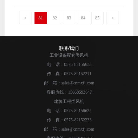
有比较不错的经济收入了和发展了。那么，上虞明新风机
地添加润滑油可以有效地提升风机的工作效率，以及延长
的企业形象要怎么来树立呢?下面本文就来简单地介绍一
风机的使用寿命。 以上便是蒸发式冷凝器风机的日常
下。 上虞明新风机生产制作厂家的良好企业形象想要
<
81
82
83
84
85
>
保养工作一些比较重要的内容了。当然风机的保养工作内
被树立起来，首先需要生产厂家做好风机设备的生产加工
容还包括设备的日常清洁工作，确保风机周围的工作环境
工作，确保厂家生产制作出来的风机设备能够拥有比较不
以及自身都可以拥有比较高的干净度。
错的质量和性能。产品的质量性能好了之后，才能在销售
市场中占据比较有利的地位，受到更多用户的信赖与认
联系我们
可，从而帮助生产厂家树立起一个良好的企业形象来。
工业设备配套类风机
上虞明新风机生产制作厂家的良好企业形象想要被树
电 话：0575-82156633
立起来，不仅需要厂家做好风机设备的生产加工工作，还
传 真：0575-82152211
需要厂家做好企业自身和风机设备的宣传推广工作。做好
了宣传推广工作，才能有更多人知道和了解企业以及企业
邮 箱：sales@cnmxfj.com
生产的风机设备的优点。这样，才是快速树立良好企业形
客服热线：15068593647
象的方法。 以上便是上虞明新风机的生产厂家树立良
建筑工程类风机
好企业形象需要重点关注的事项。
电 话：0575-82156622
传 真：0575-82152233
邮 箱：sales@cnmxfj.com