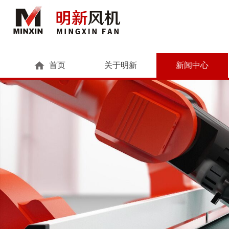
首页
关于明新
新闻中心