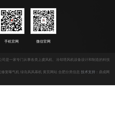
手机官网
微信官网
公司是一家专门从事各类
上虞风机
、冷却塔风机设备设计和制造的科技
态修复曝气机
绿岛风风幕机
黄页网站
合肥分类信息
技术支持：
鼎成网