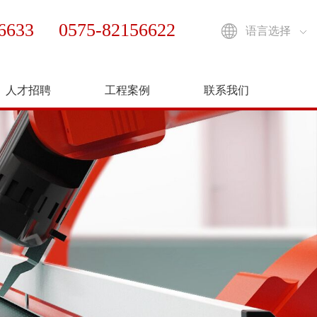
56633 0575-82156622
语言选择
人才招聘
工程案例
联系我们