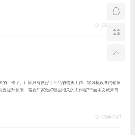
0575-82156
的产量提升起来。 冷库风机的生产厂家想要将风机设备的产量
传 真：
工作了。厂家拥有的生产原材料数量越多，那么厂家生产制作风机
0575-82152
设备用来销售了。 冷库风机的产量提升，除了与厂家所拥有的
2020-05-08
建筑工程类风
进性有关系。厂家掌握的生产技术越先进和专业，那么厂家的生产
采购工作之后，还需要做好的便是自身的生产技术提升工作了。
电 话：
，需要做好的相关工作内容了。
0575-82156
传 真：
0575-82152
的工作了。厂家只有做好了产品的销售工作，将风机设备的销量
qq:285586742
想要提升起来，需要厂家做好哪些相关的工作呢?下面本文就来简
厂家首先是需要做好这一设备的质量保障工作了。厂家生产出来
在线咨询
多用户的认可了，也就可以将风机设备的销量提升起来了。 冷
作之外，还有便是需要厂家做好产品的品牌形象树立工作。在如今
2020-05-07
助产品提升销量。所以厂家一定要做好风机设备的质量保障工作
售人员的招聘工作了。厂家拥有了更多专业的销售人员，那么在
。