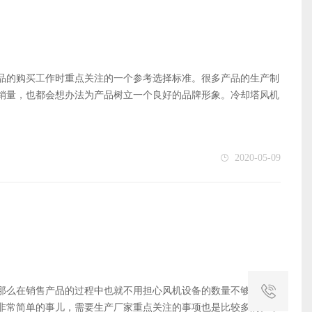
的购买工作时重点关注的一个参考选择标准。很多产品的生产制
销量，也都会想办法为产品树立一个良好的品牌形象。冷却塔风机
好品牌形象的树立工作了。下面本文就来简单地介绍一下，冷却塔
品牌形象，厂家首先需要做好的工作便是风机设备的质量保障工作
能被更多的用户认可，才能在销售市场中拥有比较高的销量。这样
2020-05-09
机树立一个良好的品牌形象，厂家还需要做好的便是产品的宣传
时间内被更多的用户认识和了解了，自然也就可以拥有更好的品牌
需要做好的相关工作内容了。
工业设备配套
么在销售产品的过程中也就不用担心风机设备的数量不够了。而
电 话：
非常简单的事儿，需要生产厂家重点关注的事项也是比较多的。下