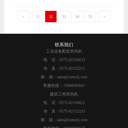
程中进一步找到更青睐的对象。 如何选择变压器风机
用，因此受到越来越多用户的欢迎。 无论如何，变压
风量和气压，还要看比功率和电机转速。这样，我们可以
在选择变压器风机时，首先要明确自己的需求，看看
器风机真正迎合了新时代的发展需求，也从解决用户问题
更好地了解风扇产品。 节能高效 与传统风机产品
使用变压器风机要达到什么目的，然后再选择相应的变压
<
31
32
33
34
35
>
的角度推出了产品。对于那些一直在寻找合适产品的用
相比，悬浮式离心风机采用悬浮轴承，无摩擦损伤和机械
器风机设备，以便在具体使用过程中真正满足相关需求。
户，他们愿意选择变压器风机等产品，因为它可以进一步
损失。它相对更节能、更高效。包括高速无级变速转向调
此外，当你选择变压器风机时，你也应该考虑设备的功率
帮助您在各个方面，充分凸显风扇设备的优势。至少从目
节，可满足不同场景的需要。 高冷却效率 风机设
和规模，这也是满足你的需要的必要过程。 变压器风
前的市场热度来看，越来越多的用户选择了这种风扇产
备通常需要长期连续运行。为了更好地保持设备的使用寿
机怎么样 事实上，除了离心式风扇，还有许多其他风
联系我们
品。除了满足基本需求外，它还可以真正为每个人带来环
命，还专门配备了冷却系统。风扇保护和风扇冷却两种方
扇设备可供选择。例如，相应的轴流风机也是我们选择较
工业设备配套类风机
保优势。
法的结合可以满足风扇冷却的主要要求。 噪音低，安
多的设备形式。如果找不到合适的变压器风机，还可以考
电 话：0575-82156633
装方便 与传统风机设备相比，变压器风机设备的整体
虑风机设备的其他功能。它不仅可以满足他们的一般需
噪声相对较低，安装相对方便。在使用过程中，分贝低于
传 真：0575-82152211
求，还可以缩短每个人的选择过程，这显然是一种非常重
80，安装基础也比较低，因此很受欢迎。 这是变压器
要的选择体验。 变压器风机的特性 很多行业之所
邮 箱：sales@cnmxfj.com
风扇的主要特点。的确是很多用户比较关注的一些地方，
以使用变压器风机，是因为这种风机可以对应多个行业，
客服热线：15068593647
这使得这种设备逐渐成为行业的主流。尤其是在这个时
可以根据需要提高叶轮的转速，从而进一步提高风机的排
建筑工程类风机
代，假冒伪劣产品层出不穷。我们不能因为便宜而选择那
气和冷却效果。特别是对于那些面积大的工厂，越来越需
些小品牌。不仅可以买到劣质产品，而且无法享受到优质
电 话：0575-82156622
要使用这种设备来满足相应的需求。与传统风机相比，变
的售后服务，这对用户来说是一种损失。
压器风机在整体上发挥了更大的作用。 变压器风机的
传 真：0575-82152233
研发考虑 现在很多行业都选择变压器风机，因为这种
邮 箱：sales@cnmxfj.com
风机设备能够满足新时代的发展和用户的需求。之所以出