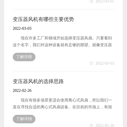
2022-03-05
机可以对应多个行业，可以根据需要提高叶轮的转速，从
虑风机设备的其他功能。它不仅可以满足他们的一般需
选。 变压器风机如何引领未来 对于这类产品，我
而进一步提高风机的排气和冷却效果。特别是对于那些面
求，还可以缩短每个人的选择过程，这显然是一种非常重
们真的需要找到一种方法，让每个人尽可能多地联系储能
积大的工厂，越来越需要使用这种设备来满足相应的需
要的选择体验。 变压器风机的特性 很多行业之所
罐风扇。尤其是那些制造商，如果目前的生产条件不能满
变压器风机有哪些主要优势
求。与传统风机相比，变压器风机在整体上发挥了更大的
以使用变压器风机，是因为这种风机可以对应多个行业，
足环保要求，他们可能无法顺利投产。然而，有了变压器
2022-03-03
作用。 因此，在选择变压器风机时，我们应该更加注
可以根据需要提高叶轮的转速，从而进一步提高风机的排
风机设备，相关要求很快就能得到满足，因此它已逐渐成
意它。在明确这些必要的先决条件后，你可以做出更合
气和冷却效果。特别是对于那些面积大的工厂，越来越需
为引领未来的存在。 变压器风机的价格贵吗 变压
现在许多工厂和领域开始选择变压器风扇。只要看到
适、更正确的选择。更重要的是，它可以帮助您消除选择
要使用这种设备来满足相应的需求。与传统风机相比，变
器风机产品正变得越来越普遍，它确实解决了用户的许多
这个名字，我们对这种设备就有足够的期望。就像变压器
的困惑，以便您可以快速找到合适的风机设备。
压器风机在整体上发挥了更大的作用。 变压器风机的
实际需求。但对于那些仍在等待的用户来说，他们想知道
列车一样，它给人一种科技感。变压器风扇的确如此。它
选择 在选择变压器风机时，我们应该首先看到工作区
了解详情
变压器风机是否昂贵。毕竟，这与他们的选择直接相关，
可以通过磁场悬浮在轴承上，同时起到相应的作用。它不
2022-03-03
域离屋顶有多高。有些工厂的屋顶相对较高。在这种情况
也可以让他们知道自己的选择是否具有成本效益。 为
仅使用效率高，而且不需要后期维护。受到用户的广泛欢
下，有必要选择大排量屋顶风机，或同时安装更多变压器
什么变压器风机很受欢迎 与传统风机产品相比，变压
迎。接下来，我们来谈谈变压器风机的特点，以便我们能
风机，使设备同时工作，从而达到更好的通风和冷却效
器风机是更适合新时代的风机产品。这种设备可以储存使
更多地了解这种设备。 电机功率 当你购买风扇产
变压器风机的选择思路
果。通过该渠道购买的变压器风机产品可以享受更优惠的
用过程中产生的电力，然后合理利用储存的电力。这更符
品时，你通常会注意设备的功率。一般来说，设备功率越
2022-02-26
价格。当然，如果你有批量需求，去线下经销商也可以满
合当前市场的发展需求，确实对环保事业起到了一定的作
大，运行速度越快，具体使用效率越高。如果你对风扇的
足好的采购需求，而且通常会在价格上得到很多折扣。
用。这就是为什么每个人都喜欢变压器风机的原因。
运行效率有很高的要求，你可以购买大功率的产品。然
现在有很多场景更适合使用离心式风扇，所以我们一
因此，在选择变压器风机时，我们应该更加注意它。
变压器风机的优点 与传统风机产品相比，储能箱风机
而，大功率产品也会消耗更多的功率，因此我们应该做出
直在寻找合适的离心式风扇设备。在目前的市场上，有很
在明确这些必要的先决条件后，你可以做出更合适、更正
的技术优势更加显著。特别是，新时代流行的储能技术可
相应的权衡。 风量和压力 空气设备是否易于使用
多这样的设备，但用户不知道如何选择。面对这种情况，
确的选择。更重要的是，它可以帮助您消除选择的困惑，
以通过风扇呈现，这无疑增加了功能的可扩展性。此外，
了解详情
通常取决于风量和空气压力。这是一种更直观的体验，可
我们应该掌握相应的变压器风机选型方法，以便在选型过
以便您可以快速找到合适的风机设备。
2022-02-26
这种风扇功能更强大，可以在更多不同的场景中发挥作
以让您快速了解设备是否易于使用。当然，我们不仅要看