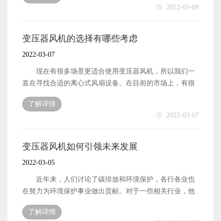
2022-03-09
变压器风机 在选择变压器风机时，首先要明确自己的
需求，看看使用变压器风机要达到什么目的，然后再选择
相应的变压器风机，以便在具体使用过程中真正满足相关
变压器风机的选择有哪些考虑
需求。此外，当你选择变压器风机时，你也应该考虑设备
2022-03-07
的功率和规模，这也是满足你的需要的必要过程。 变
压器风机的特性 变压器风机最大的特点是效率高，可
现在有很多场景更适合使用变压器风机，所以我们一
以提高叶轮的转速，带来更高的冷却通风效果，使使用环
直在寻找合适的离心式风扇设备。在目前的市场上，有很
境有更好的使用效果。此外，变压器风机还可以利用离心
多这样的设备，但用户不知道如何选择。面对这种情况，
了解详情
力来改善设备的功能，使设备更具特色。对于如今需求越
我们应该掌握相应的变压器风机选型方法，以便在选型过
2022-03-07
来越多的人来说，他们也可以在这种设备上获得更多的满
程中进一步找到更青睐的对象。 如何选择变压器风机
足。与传统的风机设备相比，它确实具有更多适合新时代
在选择变压器风机时，首先要明确自己的需求，看看
的特点。 变压器风机怎么样 事实上，除了变压器
使用变压器风机要达到什么目的，然后再选择相应的变压
变压器风机如何引领未来发展
风机，还有许多其他风扇设备可供选择。例如，相应的变
器风机设备，以便在具体使用过程中真正满足相关需求。
2022-03-05
压器风机也是我们选择较多的设备形式。如果找不到合适
此外，当你选择变压器风机时，你也应该考虑设备的功率
的离心风机，还可以考虑风机设备的其他功能。它不仅可
和规模，这也是满足你的需要的必要过程。 变压器风
近年来，人们讨论了碳排放和环境保护，各行各业也
以满足他们的一般需求，还可以缩短每个人的选择过程，
机怎么样 事实上，除了变压器风机，还有许多其他风
在努力为环境保护事业做出贡献。对于一些相关行业，他
这显然是一种非常重要的选择体验。 变压器风机的主
扇设备可供选择。例如，相应的轴流风机也是我们选择较
们必须推出新产品，以适应环保行业的发展。例如，变压
要特点 很多行业之所以使用离心风机，是因为这种风
了解详情
多的设备形式。如果找不到合适的变压器风机，还可以考
器风机是更适合新时代的环保产品，也成为许多工厂的首